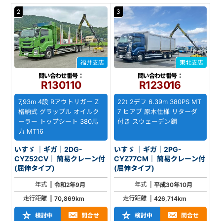
2
3
福井支店
東北支店
問い合わせ番号：
問い合わせ番号：
R130110
R123016
7,93m 4段 Rアウトリガー Z
22t 2デフ 6.39m 380PS MT
格納式 グラップル オイルク
7 ヒアブ 原木仕様 リターダ
ーラー トップシート 380馬
付き スウェーデン鋼
力 MT16
いすゞ ｜ギガ｜2DG-
いすゞ ｜ギガ｜2PG-
CYZ52CV｜ 簡易クレーン付
CYZ77CM｜ 簡易クレーン付
(屈伸タイプ)
(屈伸タイプ)
年式
年式
令和2年9月
平成30年10月
走行距離
走行距離
70,869km
426,714km
検討中
問合せ
検討中
問合せ