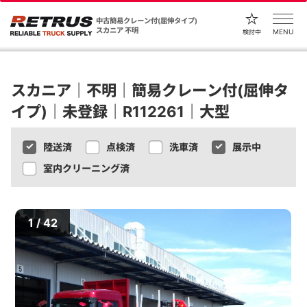
中古簡易クレーン付(屈伸タイプ)
スカニア 不明
MENU
検討中
スカニア｜不明｜簡易クレーン付(屈伸タ
イプ)｜未登録｜R112261｜大型
陸送済
点検済
洗車済
展示中
室内クリーニング済
1 / 42