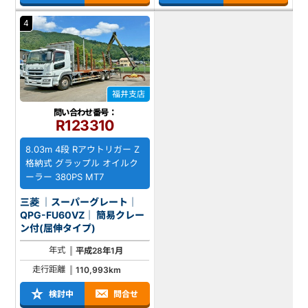
4
福井支店
問い合わせ番号：
R123310
8.03m 4段 Rアウトリガー Z
格納式 グラップル オイルク
ーラー 380PS MT7
三菱 ｜スーパーグレート｜
QPG-FU60VZ｜ 簡易クレー
ン付(屈伸タイプ)
年式
平成28年1月
走行距離
110,993km
検討中
問合せ