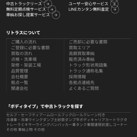
中古トラックリース
ユーザー安心サービス
無料定期点検サービス
LINEカンタン無料査定
車輌お探し提案サービス
リトラスについて
ご購入の流れ
ご売却に必要な書類
ご登録に必要な書類
買取エリア
買取の流れ
高額買取車輌
点検・洗車場
販売済み車輌
架修・架装工場
トラック形状用語集
品質管理
トラック通称名集
会社概要
採用情報
拠点一覧
各拠点連絡先
関連会社
よくあるご質問
「ボディタイプ」で中古トラックを探す
セルフ・セーフティ
アームロールフックロール
クレーン付き
冷凍車・冷凍ウイング
ダンプ
土砂禁ダンプ
平ボディ
キャリアカー
トラクタ
トレーラ
ミキサー
ウイング
バン
パッカー車
タンク車関連
現状渡しコーナー
その他 車輌
上物 その他