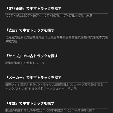
「走行距離」で中古トラックを探す
100万km以上
50万-99万km
10万-49万km
1万-9万km
1万km未満
「支店」で中古トラックを探す
北海道支店
東北支店
群馬支店
埼玉支店
福井支店
名古屋支店
福岡支店
熊本支店
沖縄支店
「サイズ」で中古トラックを探す
小型
中型
増トン
大型
トレーラ
「メーカー」で中古トラックを探す
日野
いすゞ
三菱ふそう
UDトラックス(日産)
日本フルハーフ
東邦車輛(東急)
トレクス(トレモ)
トヨタ
浜名ワークス
ユソーキ
その他
「年式」で中古トラックを探す
未登録
平成31年以降
平成26年-30年
平成21年-25年
平成16年-20年