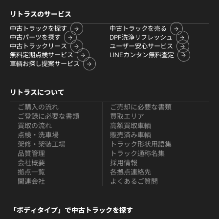
リトラスのサービス
中古トラックを探す
中古トラックを売る
中古パーツを探す
DPF洗浄リフレッシュ
中古トラックリース
ユーザー安心サービス
無料定期点検サービス
LINEカンタン無料査定
車輌お探し提案サービス
リトラスについて
ご購入の流れ
ご売却に必要な書類
ご登録に必要な書類
買取エリア
買取の流れ
高額買取車輌
点検・洗車場
販売済み車輌
架修・架装工場
トラック形状用語集
品質管理
トラック通称名集
会社概要
採用情報
拠点一覧
各拠点連絡先
関連会社
よくあるご質問
「ボディタイプ」で中古トラックを探す