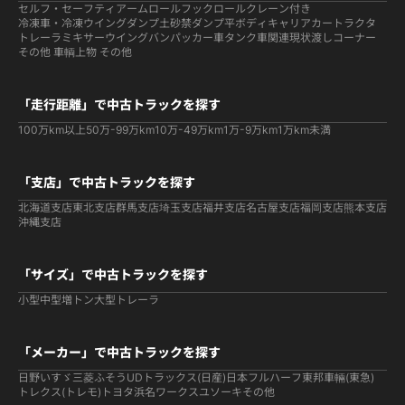
セルフ・セーフティ
アームロールフックロール
クレーン付き
冷凍車・冷凍ウイング
ダンプ
土砂禁ダンプ
平ボディ
キャリアカー
トラクタ
トレーラ
ミキサー
ウイング
バン
パッカー車
タンク車関連
現状渡しコーナー
その他 車輌
上物 その他
「走行距離」で中古トラックを探す
100万km以上
50万-99万km
10万-49万km
1万-9万km
1万km未満
「支店」で中古トラックを探す
北海道支店
東北支店
群馬支店
埼玉支店
福井支店
名古屋支店
福岡支店
熊本支店
沖縄支店
「サイズ」で中古トラックを探す
小型
中型
増トン
大型
トレーラ
「メーカー」で中古トラックを探す
日野
いすゞ
三菱ふそう
UDトラックス(日産)
日本フルハーフ
東邦車輛(東急)
トレクス(トレモ)
トヨタ
浜名ワークス
ユソーキ
その他