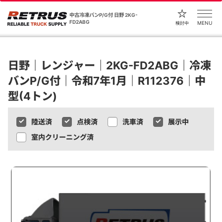
中古冷凍バンP/G付 日野 2KG-
FD2ABG
MENU
検討中
日野｜レンジャー｜2KG-FD2ABG｜冷凍
バンP/G付｜令和7年1月｜R112376｜中
型(4トン)
陸送済
点検済
洗車済
展示中
室内クリーニング済