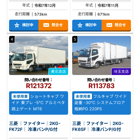
年式
年式
令和7年12月
令和7年11月
走行距離
走行距離
573km
671km
検討中
問合せ
検討中
問合せ
4
5
東北支店
埼玉支店
問い合わせ番号：
問い合わせ番号：
R121372
R113783
ショートキャブ ワ
フルキャブ ワイド
未使用車
未使用車
イド 東プレ -5℃ アルミベタ
菱重 -30℃ システムフロア
跳上ゲート MT6
格納PG 220PS
三菱 ｜ファイター｜2KG-
三菱 ｜ファイター｜2KG-
FK72F｜ 冷凍バンP/G付
FK65F｜ 冷凍バンP/G付