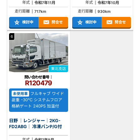
年式
年式
令和7年11月
令和7年10月
走行距離
走行距離
717km
930km
検討中
問合せ
検討中
問合せ
6
東北支店
問い合わせ番号：
R120479
フルキャブ ワイド
未使用車
菱重 -30℃ システムフロア
格納ゲート 240PS 加温付
日野 ｜レンジャー｜2KG-
FD2ABG｜ 冷凍バンP/G付
年式
令和7年9月