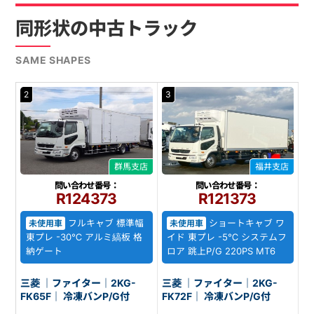
同形状の中古トラック
SAME SHAPES
2
3
群馬支店
福井支店
問い合わせ番号：
問い合わせ番号：
R124373
R121373
フルキャブ 標準幅
ショートキャブ ワ
未使用車
未使用車
東プレ -30℃ アルミ縞板 格
イド 東プレ -5℃ システムフ
納ゲート
ロア 跳上P/G 220PS MT6
三菱 ｜ファイター｜2KG-
三菱 ｜ファイター｜2KG-
FK65F｜ 冷凍バンP/G付
FK72F｜ 冷凍バンP/G付