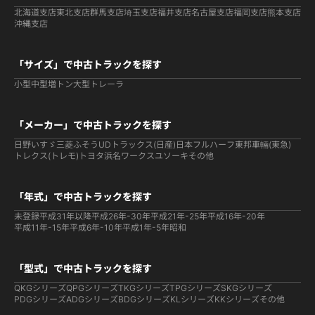
北海道支店
東北支店
群馬支店
埼玉支店
福井支店
名古屋支店
福岡支店
熊本支店
沖縄支店
「サイズ」で中古トラックを探す
小型
中型
増トン
大型
トレーラ
「メーカー」で中古トラックを探す
日野
いすゞ
三菱ふそう
UDトラックス(日産)
日本フルハーフ
東邦車輛(東急)
トレクス(トレモ)
トヨタ
浜名ワークス
ユソーキ
その他
「年式」で中古トラックを探す
未登録
平成31年以降
平成26年-30年
平成21年-25年
平成16年-20年
平成11年-15年
平成6年-10年
平成1年-5年
昭和
「型式」で中古トラックを探す
QKGシリーズ
QPGシリーズ
TKGシリーズ
TPGシリーズ
SKGシリーズ
PDGシリーズ
ADGシリーズ
BDGシリーズ
KLシリーズ
KKシリーズ
その他