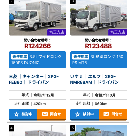
2
3
埼玉支店
埼玉支店
問い合わせ番号：
問い合わせ番号：
R124266
R123488
3.5t ワイドロング
3t 標準ロング 150
未使用車
未使用車
150PS DUONIC
PS MT6
三菱 ｜キャンター｜2PG-
いすゞ ｜エルフ｜2RG-
FEB80｜ ドライバン
NMR88AM｜ ドライバン
年式
年式
令和7年12月
令和7年10月
走行距離
走行距離
420km
660km
検討中
問合せ
検討中
問合せ
4
5