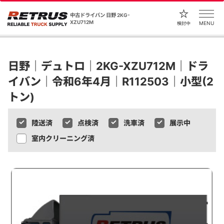
中古ドライバン 日野 2KG-
XZU712M
MENU
検討中
日野｜デュトロ｜2KG-XZU712M｜ドラ
イバン｜令和6年4月｜R112503｜小型(2
トン)
陸送済
点検済
洗車済
展示中
室内クリーニング済