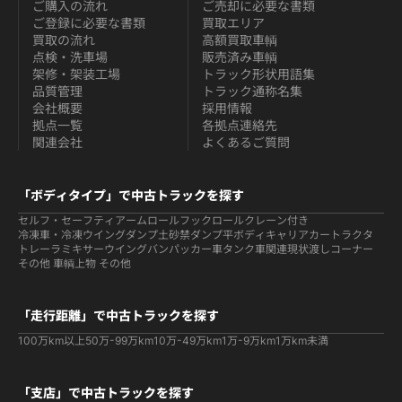
ご購入の流れ
ご売却に必要な書類
ご登録に必要な書類
買取エリア
買取の流れ
高額買取車輌
点検・洗車場
販売済み車輌
架修・架装工場
トラック形状用語集
品質管理
トラック通称名集
会社概要
採用情報
拠点一覧
各拠点連絡先
関連会社
よくあるご質問
「ボディタイプ」で中古トラックを探す
セルフ・セーフティ
アームロールフックロール
クレーン付き
冷凍車・冷凍ウイング
ダンプ
土砂禁ダンプ
平ボディ
キャリアカー
トラクタ
トレーラ
ミキサー
ウイング
バン
パッカー車
タンク車関連
現状渡しコーナー
その他 車輌
上物 その他
「走行距離」で中古トラックを探す
100万km以上
50万-99万km
10万-49万km
1万-9万km
1万km未満
「支店」で中古トラックを探す