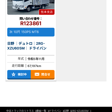
熊本支店
問い合わせ番号：
R123861
3t 10尺 150PS MT6
日野 ｜デュトロ｜2RG-
XZU605M｜ ドライバン
年式
令和5年11月
走行距離
67,197km
検討中
問合せ
中古トラックのリトラス
車輌一覧
ドライバン
日野
2RG-XZU605M