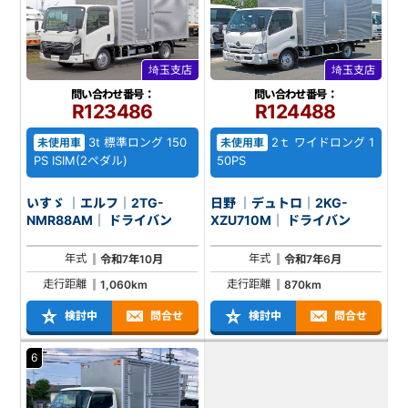
埼玉支店
埼玉支店
問い合わせ番号：
問い合わせ番号：
R123486
R124488
3t 標準ロング 150
2ｔ ワイドロング 1
未使用車
未使用車
PS ISIM(2ペダル)
50PS
いすゞ ｜エルフ｜2TG-
日野 ｜デュトロ｜2KG-
NMR88AM｜ ドライバン
XZU710M｜ ドライバン
年式
年式
令和7年10月
令和7年6月
走行距離
走行距離
1,060km
870km
検討中
問合せ
検討中
問合せ
6