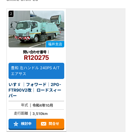
2
福井支店
問い合わせ番号：
R120275
豊和 左ハンドル 240PS A/T
エアサス
いすゞ ｜フォワード｜2PG-
FTR90V2改｜ ロードスィー
パー
年式
令和4年10月
走行距離
3,510km
検討中
問合せ