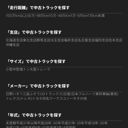
「走行距離」で中古トラックを探す
100万km以上
50万-99万km
10万-49万km
1万-9万km
1万km未満
「支店」で中古トラックを探す
北海道支店
東北支店
群馬支店
埼玉支店
福井支店
名古屋支店
福岡支店
熊本支店
沖縄支店
「サイズ」で中古トラックを探す
小型
中型
増トン
大型
トレーラ
「メーカー」で中古トラックを探す
日野
いすゞ
三菱ふそう
UDトラックス(日産)
日本フルハーフ
東邦車輛(東急)
トレクス(トレモ)
トヨタ
浜名ワークス
ユソーキ
その他
「年式」で中古トラックを探す
未登録
平成31年以降
平成26年-30年
平成21年-25年
平成16年-20年
平成11年-15年
平成6年-10年
平成1年-5年
昭和