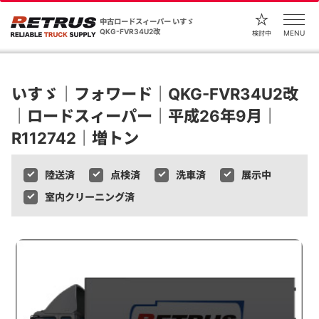
中古ロードスィーパー いすゞ
QKG-FVR34U2改
MENU
検討中
いすゞ｜フォワード｜QKG-FVR34U2改
｜ロードスィーパー｜平成26年9月｜
R112742｜増トン
陸送済
点検済
洗車済
展示中
室内クリーニング済