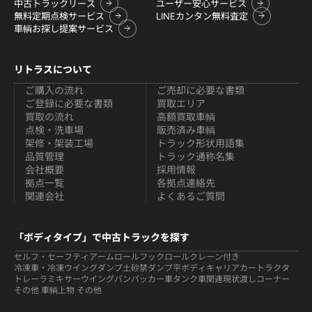
中古トラックリース
ユーザー安心サービス
無料定期点検サービス
LINEカンタン無料査定
車輌お探し提案サービス
リトラスについて
ご購入の流れ
ご売却に必要な書類
ご登録に必要な書類
買取エリア
買取の流れ
高額買取車輌
点検・洗車場
販売済み車輌
架修・架装工場
トラック形状用語集
品質管理
トラック通称名集
会社概要
採用情報
拠点一覧
各拠点連絡先
関連会社
よくあるご質問
「ボディタイプ」で中古トラックを探す
セルフ・セーフティ
アームロールフックロール
クレーン付き
冷凍車・冷凍ウイング
ダンプ
土砂禁ダンプ
平ボディ
キャリアカー
トラクタ
トレーラ
ミキサー
ウイング
バン
パッカー車
タンク車関連
現状渡しコーナー
その他 車輌
上物 その他