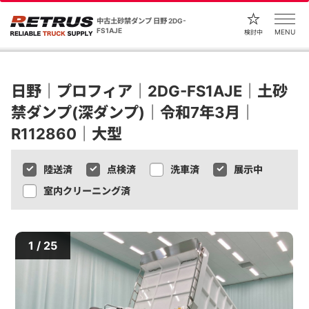
中古土砂禁ダンプ 日野 2DG-
FS1AJE
MENU
検討中
日野｜プロフィア｜2DG-FS1AJE｜土砂
禁ダンプ(深ダンプ)｜令和7年3月｜
R112860｜大型
陸送済
点検済
洗車済
展示中
室内クリーニング済
1 / 25