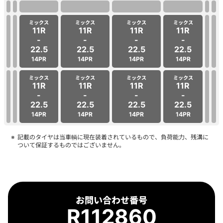
ミックス
ミックス
ミックス
ミックス
11R
11R
11R
11R
-
-
-
-
22.5
22.5
22.5
22.5
14PR
14PR
14PR
14PR
ミックス
ミックス
ミックス
ミックス
11R
11R
11R
11R
-
-
-
-
22.5
22.5
22.5
22.5
14PR
14PR
14PR
14PR
記載のタイヤは当車輌に現在装着されているもので、負荷能力、残溝に
ついて保証するものではございません。
お問い合わせ番号
R112860