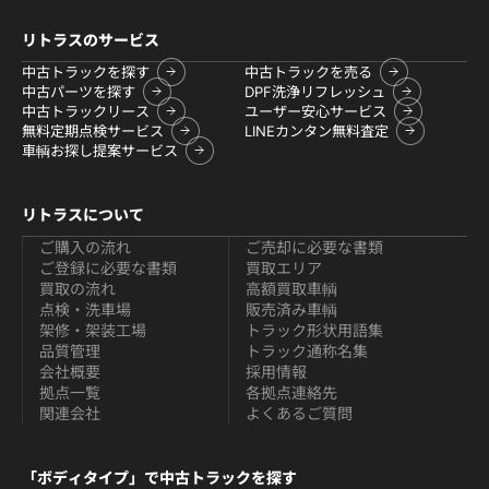
リトラスのサービス
中古トラックを探す
中古トラックを売る
中古パーツを探す
DPF洗浄リフレッシュ
中古トラックリース
ユーザー安心サービス
無料定期点検サービス
LINEカンタン無料査定
車輌お探し提案サービス
リトラスについて
ご購入の流れ
ご売却に必要な書類
ご登録に必要な書類
買取エリア
買取の流れ
高額買取車輌
点検・洗車場
販売済み車輌
架修・架装工場
トラック形状用語集
品質管理
トラック通称名集
会社概要
採用情報
拠点一覧
各拠点連絡先
関連会社
よくあるご質問
「ボディタイプ」で中古トラックを探す