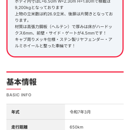
ボディ内寸はL=6.50m W=2.30m H=1.80mで積載は
9,200kgとなっております
上物の立米数は約26.9立米、後扉は片開きとなってお
ります。
材質は高張力鋼板（ヘルテン）で厚みは床がハードッ
クス6mm、前壁・サイド・ゲートが4.5mmです！
キャブ周りメッキ仕様・ステン製リヤフェンダー・ア
ルミホイールと整った車輛です！
基本情報
BASIC INFO
年式
令和7年3月
走行距離
650km