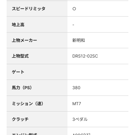
スピードリミッタ
○
地上高
-
上物メーカー
新明和
上物型式
DRS12-02SC
ゲート
馬力（PS）
380
ミッション（速）
MT7
クラッチ
3ペダル