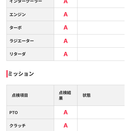
A
インタークーラー
A
エンジン
A
ターボ
A
ラジエーター
A
リターダ
ミッション
点検結
点検項目
状態
果
A
PTO
A
クラッチ