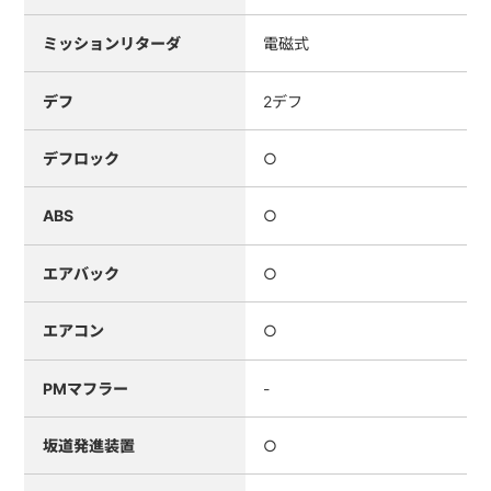
ミッションリターダ
電磁式
デフ
2デフ
デフロック
○
ABS
○
エアバック
○
エアコン
○
PMマフラー
-
坂道発進装置
○