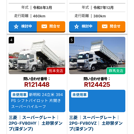
年式
年式
令和8年3月
令和7年12月
走行距離
走行距離
460km
380km
検討中
問合せ
検討中
問合せ
4
5
熊本支店
群馬支店
問い合わせ番号：
問い合わせ番号：
R121448
R124425
新明和 24立米 394
未使用車
未使用車
PS シフトパイロット 片開き
スーパーハイルーフ
三菱 ｜スーパーグレート｜
三菱 ｜スーパーグレート｜
2PG-FV80HY｜ 土砂禁ダン
2PG-FV80VZ｜ 土砂禁ダン
プ(深ダンプ)
プ(深ダンプ)