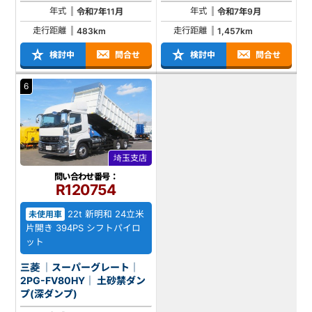
年式
年式
令和7年11月
令和7年9月
走行距離
走行距離
483km
1,457km
検討中
問合せ
検討中
問合せ
6
埼玉支店
問い合わせ番号：
R120754
22t 新明和 24立米
未使用車
片開き 394PS シフトパイロ
ット
三菱 ｜スーパーグレート｜
2PG-FV80HY｜ 土砂禁ダン
プ(深ダンプ)