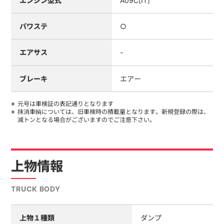
エンジン型式
A09C[IT]
パワステ
○
エアサス
-
ブレーキ
エアー
元号は車検証の表記通りとなります
抹消車輌については、旧車検時の積載量となります。新規登録の際は、
減トンとなる場合がございますのでご注意下さい。
上物情報
TRUCK BODY
上物１種類
ダンプ