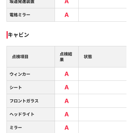
A
坂道発進装置
A
電格ミラー
キャビン
点検結
点検項目
状態
果
A
ウィンカー
A
シート
A
フロントガラス
A
ヘッドライト
A
ミラー