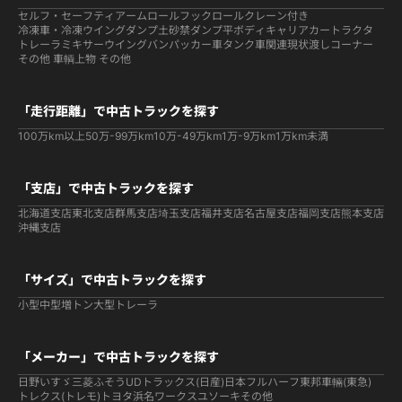
セルフ・セーフティ
アームロールフックロール
クレーン付き
冷凍車・冷凍ウイング
ダンプ
土砂禁ダンプ
平ボディ
キャリアカー
トラクタ
トレーラ
ミキサー
ウイング
バン
パッカー車
タンク車関連
現状渡しコーナー
その他 車輌
上物 その他
「走行距離」で中古トラックを探す
100万km以上
50万-99万km
10万-49万km
1万-9万km
1万km未満
「支店」で中古トラックを探す
北海道支店
東北支店
群馬支店
埼玉支店
福井支店
名古屋支店
福岡支店
熊本支店
沖縄支店
「サイズ」で中古トラックを探す
小型
中型
増トン
大型
トレーラ
「メーカー」で中古トラックを探す
日野
いすゞ
三菱ふそう
UDトラックス(日産)
日本フルハーフ
東邦車輛(東急)
トレクス(トレモ)
トヨタ
浜名ワークス
ユソーキ
その他