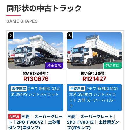
同形状の中古トラック
SAME SHAPES
2
3
埼玉支店
群馬支店
問い合わせ番号：
問い合わせ番号：
R130676
R121427
2デフ 新明和 32立
2デフ 新明和 約31
未使用車
未使用車
米 394PS シフトパイロット
立米 394馬力 シフトパイロ
ット 方開 スーパーハイルー
フ
NEW
三菱 ｜スーパーグレー
三菱 ｜スーパーグレート｜
ト｜2PG-FV80VZ｜ 土砂禁
2PG-FV80HZ｜ 土砂禁ダン
ダンプ(深ダンプ)
プ(深ダンプ)