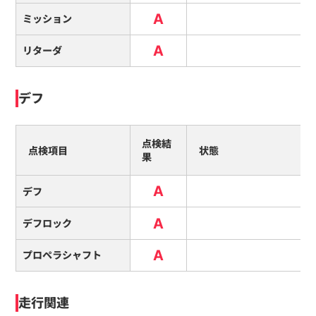
A
ミッション
A
リターダ
デフ
点検結
点検項目
状態
果
A
デフ
A
デフロック
A
プロペラシャフト
走行関連