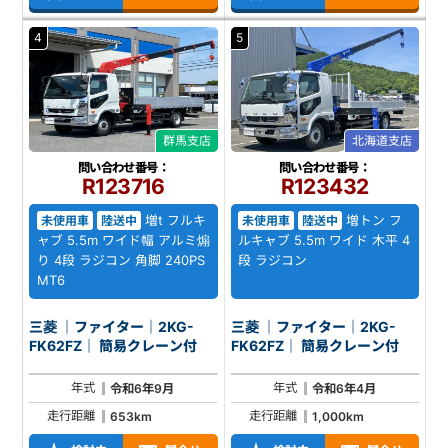
4
5
群馬支店
北海道支店
問い合わせ番号：
問い合わせ番号：
R123716
R123432
増t フルキ
増トン フ
未使用車
陸送中
未使用車
陸送中
ャブ 5.5m ワイド幅 アルミ煽
ルキャブ 5.5m ワイド 木平 4
り 4段 ラジコン 角脚 240PS
段 ラジコン
MT6
三菱 ｜ファイター｜2KG-
三菱 ｜ファイター｜2KG-
FK62FZ｜ 簡易クレーン付
FK62FZ｜ 簡易クレーン付
年式
年式
令和6年9月
令和6年4月
走行距離
走行距離
653km
1,000km