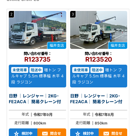
2
3
福井支店
福井支店
問い合わせ番号：
問い合わせ番号：
R123735
R123520
増トン フ
増トン フ
未使用車
陸送中
未使用車
陸送中
ルキャブ 5.5m 標準幅 木平 4
ルキャブ 5.5m 標準幅 木平 4
段 ラジコン
段 ラジコン
日野 ｜レンジャー｜2KG-
日野 ｜レンジャー｜2KG-
FE2ACA｜ 簡易クレーン付
FE2ACA｜ 簡易クレーン付
年式
年式
令和7年9月
令和7年8月
走行距離
走行距離
800km
850km
検討中
問合せ
検討中
問合せ