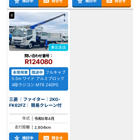
検討中
問合せ
検討中
問合せ
6
東北支店
問い合わせ番号：
R124080
フルキャブ
未使用車
陸送中
5.5m ワイド アルミブロック
4段ラジコン MT6 240PS
三菱 ｜ファイター｜2KG-
FK62FZ｜ 簡易クレーン付
年式
令和6年4月
走行距離
2,804km
検討中
問合せ