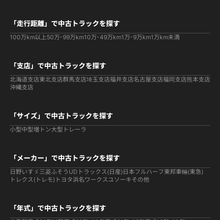
「走行距離」で中古トラックを探す
100万km以上
50万-99万km
10万-49万km
1万-9万km
1万km未満
「支店」で中古トラックを探す
北海道支店
東北支店
群馬支店
埼玉支店
福井支店
名古屋支店
福岡支店
熊本支店
沖縄支店
「サイズ」で中古トラックを探す
小型
中型
増トン
大型
トレーラ
「メーカー」で中古トラックを探す
日野
いすゞ
三菱ふそう
UDトラックス(日産)
日本フルハーフ
東邦車輛(東急)
トレクス(トレモ)
トヨタ
浜名ワークス
ユソーキ
その他
「年式」で中古トラックを探す