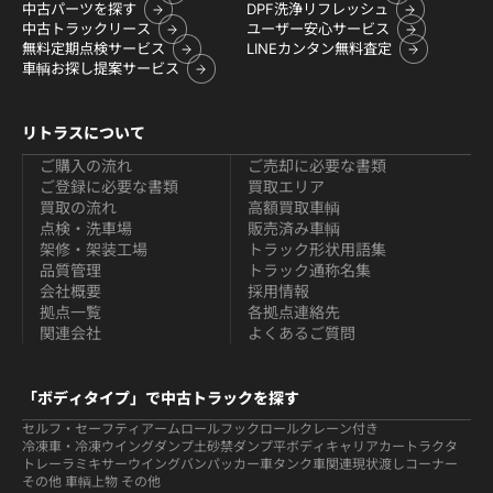
中古パーツを探す
DPF洗浄リフレッシュ
中古トラックリース
ユーザー安心サービス
無料定期点検サービス
LINEカンタン無料査定
車輌お探し提案サービス
リトラスについて
ご購入の流れ
ご売却に必要な書類
ご登録に必要な書類
買取エリア
買取の流れ
高額買取車輌
点検・洗車場
販売済み車輌
架修・架装工場
トラック形状用語集
品質管理
トラック通称名集
会社概要
採用情報
拠点一覧
各拠点連絡先
関連会社
よくあるご質問
「ボディタイプ」で中古トラックを探す
セルフ・セーフティ
アームロールフックロール
クレーン付き
冷凍車・冷凍ウイング
ダンプ
土砂禁ダンプ
平ボディ
キャリアカー
トラクタ
トレーラ
ミキサー
ウイング
バン
パッカー車
タンク車関連
現状渡しコーナー
その他 車輌
上物 その他