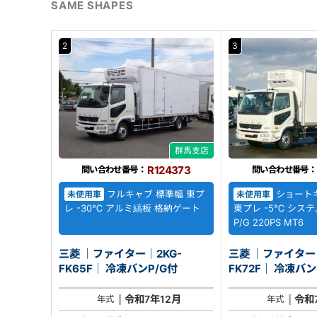
SAME SHAPES
2
3
群馬支店
R124373
問い合わせ番号：
問い合わせ番号：
フルキャブ 標準幅 東プ
ショート
未使用車
未使用車
レ -30℃ アルミ縞板 格納ゲート
東プレ -5℃ シス
P/G 220PS MT6
三菱 ｜ファイター｜2KG-
三菱 ｜ファイター｜
FK65F｜ 冷凍バンP/G付
FK72F｜ 冷凍
令和7年12月
令和
年式
年式