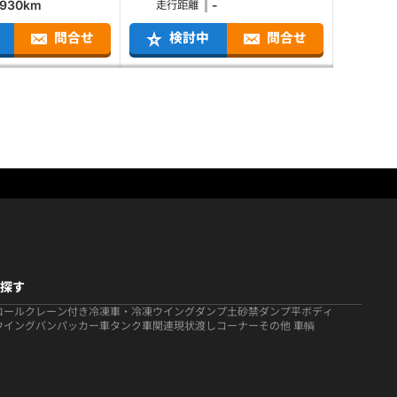
930km
-
走行距離
問合せ
検討中
問合せ
探す
ロール
クレーン付き
冷凍車・冷凍ウイング
ダンプ
土砂禁ダンプ
平ボディ
ウイング
バン
パッカー車
タンク車関連
現状渡しコーナー
その他 車輌