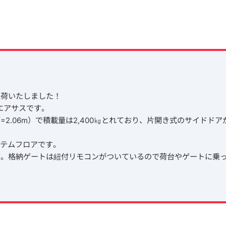
入荷いたしました！
エアサスです。
m、門高=2.06m）で積載量は2,400㎏とれており、片開き式のサイドド
ステムフロアです。
す。格納ゲートは紐付リモコンがついているので荷台やゲートに乗