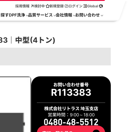
採用情報
検討中
新規登録
ログイン
Global
を探す
DPF洗浄
品質サービス
会社情報
お問い合わせ
83｜中型(4トン)
お問い合わせ番号
R113383
株式会社リトラス 埼玉支店
営業時間：9:00～18:00
0480-48-5512