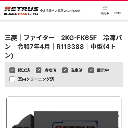
中古冷凍バン 三菱 2KG-FK65F
MENU
検討中
三菱｜ファイター｜2KG-FK65F｜冷凍バ
ン｜令和7年4月｜R113388｜中型(4ト
ン)
陸送済
点検済
洗車済
展示中
室内クリーニング済