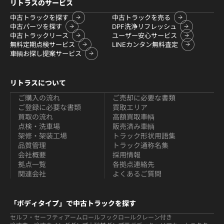
リトラスのサービス
中古トラックを探す
中古トラックを売る
中古パーツを探す
DPF洗浄リフレッシュ
中古トラックリース
ユーザー安心サービス
無料定期点検サービス
LINEカンタン無料査定
車輌お探し提案サービス
リトラスについて
ご購入の流れ
ご売却に必要な書類
ご登録に必要な書類
買取エリア
買取の流れ
高額買取車輌
点検・洗車場
販売済み車輌
架修・架装工場
トラック形状用語集
品質管理
トラック通称名集
会社概要
採用情報
拠点一覧
各拠点連絡先
関連会社
よくあるご質問
「ボディタイプ」で中古トラックを探す
セルフ・セーフティ
アームロールフックロール
クレーン付き