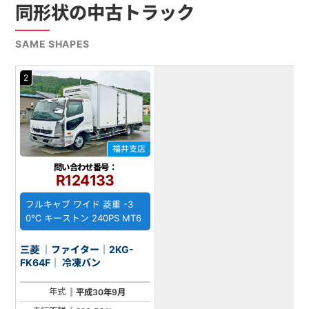
同形状の中古トラック
SAME SHAPES
2
福井支店
問い合わせ番号：
R124133
フルキャブ ワイド 菱重 -3
0℃ キーストン 240PS MT6
三菱 ｜ファイター｜2KG-
FK64F｜ 冷凍バン
年式
平成30年9月