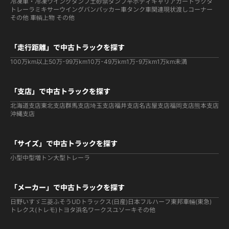
冷凍車・冷凍ウイング
ダンプ
土砂禁ダンプ
平ボディ
キャリアカー
トラクタ
トレーラ
ミキサー
ウイング
バン
パッカー車
タンク車関連
現状渡しコーナー
その他 車輌
上物 その他
「走行距離」で中古トラックを探す
100万km以上
50万-99万km
10万-49万km
1万-9万km
1万km未満
「支店」で中古トラックを探す
北海道支店
東北支店
群馬支店
埼玉支店
福井支店
名古屋支店
福岡支店
熊本支店
沖縄支店
「サイズ」で中古トラックを探す
小型
中型
増トン
大型
トレーラ
「メーカー」で中古トラックを探す
日野
いすゞ
三菱ふそう
UDトラックス(日産)
日本フルハーフ
東邦車輛(東急)
トレクス(トレモ)
トヨタ
浜名ワークス
ユソーキ
その他