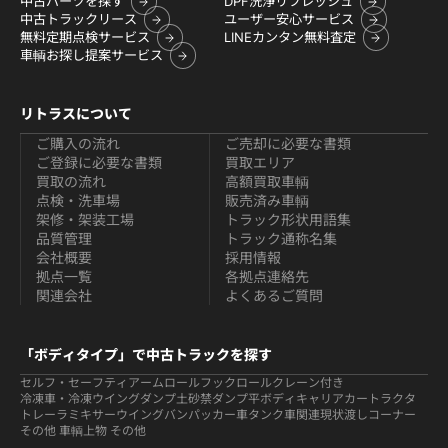
中古パーツを探す
DPF洗浄リフレッシュ
中古トラックリース
ユーザー安心サービス
無料定期点検サービス
LINEカンタン無料査定
車輌お探し提案サービス
リトラスについて
ご購入の流れ
ご売却に必要な書類
ご登録に必要な書類
買取エリア
買取の流れ
高額買取車輌
点検・洗車場
販売済み車輌
架修・架装工場
トラック形状用語集
品質管理
トラック通称名集
会社概要
採用情報
拠点一覧
各拠点連絡先
関連会社
よくあるご質問
「ボディタイプ」で中古トラックを探す
セルフ・セーフティ
アームロールフックロール
クレーン付き
冷凍車・冷凍ウイング
ダンプ
土砂禁ダンプ
平ボディ
キャリアカー
トラクタ
トレーラ
ミキサー
ウイング
バン
パッカー車
タンク車関連
現状渡しコーナー
その他 車輌
上物 その他