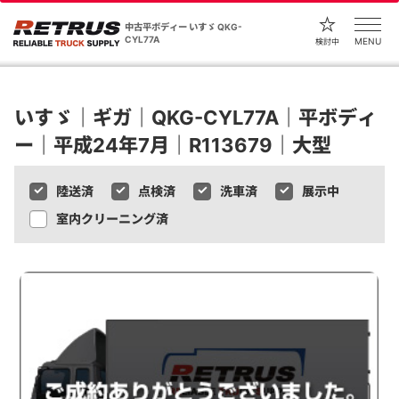
中古平ボディー いすゞ QKG-
CYL77A
MENU
検討中
いすゞ｜ギガ｜QKG-CYL77A｜平ボディ
ー｜平成24年7月｜R113679｜大型
陸送済
点検済
洗車済
展示中
室内クリーニング済