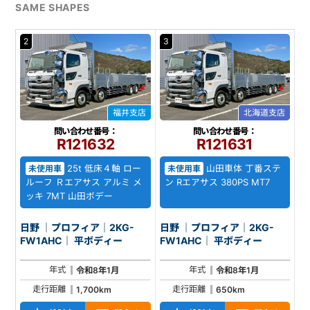
SAME SHAPES
2
3
福井支店
北海道支店
問い合わせ番号：
問い合わせ番号：
R121632
R121631
25t 低床４軸 ロー
山田車体 丁番ステ
未使用車
未使用車
ルーフ Ｒエアサス アルミ メ
ン Rエアサス 380PS MT7
ッキ 7MT 山田ボデー
日野 ｜プロフィア｜2KG-
日野 ｜プロフィア｜2KG-
FW1AHC｜ 平ボディー
FW1AHC｜ 平ボディー
年式
年式
令和8年1月
令和8年1月
走行距離
走行距離
1,700km
650km