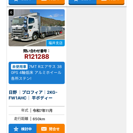
6
福井支店
問い合わせ番号：
R121288
7MT Rエアサス 38
未使用車
0PS 4軸低床 アルミホイール
各所ステン!
日野 ｜プロフィア｜2KG-
FW1AHC｜ 平ボディー
年式
令和7年11月
走行距離
650km
検討中
問合せ