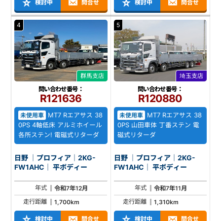
検討中
問合せ
検討中
問合せ
4
5
群馬支店
埼玉支店
問い合わせ番号：
問い合わせ番号：
R121636
R120880
MT7 Rエアサス 38
MT7 Rエアサス 38
未使用車
未使用車
0PS 4軸低床 アルミホイール
0PS 山田車体 丁番ステン 電
各所ステン! 電磁式リターダ
磁式リターダ
日野 ｜プロフィア｜2KG-
日野 ｜プロフィア｜2KG-
FW1AHC｜ 平ボディー
FW1AHC｜ 平ボディー
年式
年式
令和7年12月
令和7年11月
走行距離
走行距離
1,700km
1,310km
検討中
問合せ
検討中
問合せ