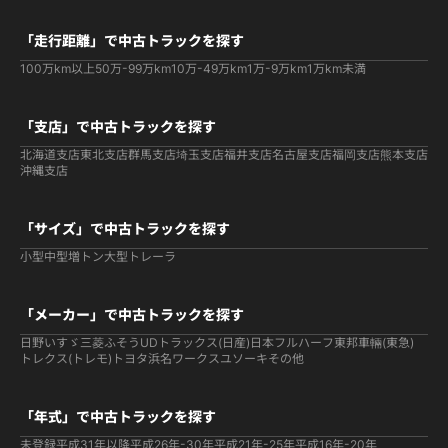
「走行距離」で中古トラックを探す
100万km以上
50万-99万km
10万-49万km
1万-9万km
1万km未満
「支店」で中古トラックを探す
北海道支店
東北支店
群馬支店
埼玉支店
福井支店
名古屋支店
福岡支店
熊本支店
沖縄支店
「サイズ」で中古トラックを探す
小型
中型
増トン
大型
トレーラ
「メーカー」で中古トラックを探す
日野
いすゞ
三菱ふそう
UDトラックス(日産)
日本フルハーフ
東邦車輛(東急)
トレクス(トレモ)
トヨタ
浜名ワークス
ユソーキ
その他
「年式」で中古トラックを探す
未登録
平成31年以降
平成26年-30年
平成21年-25年
平成16年-20年