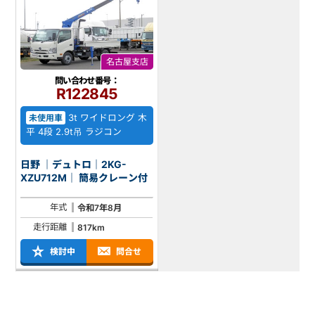
名古屋支店
問い合わせ番号：
R122845
3t ワイドロング 木
未使用車
平 4段 2.9t吊 ラジコン
日野 ｜デュトロ｜2KG-
XZU712M｜ 簡易クレーン付
年式
令和7年8月
走行距離
817km
検討中
問合せ