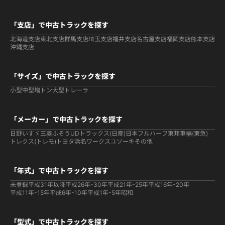
「支店」で中古トラックを探す
北海道支店
東北支店
群馬支店
埼玉支店
福井支店
名古屋支店
福岡支店
熊本支店
沖縄支店
「サイズ」で中古トラックを探す
小型
中型
増トン
大型
トレーラ
「メーカー」で中古トラックを探す
日野
いすゞ
三菱ふそう
UDトラックス(日産)
日本フルハーフ
東邦車輛(東急)
トレクス(トレモ)
トヨタ
浜名ワークス
ユソーキ
その他
「年式」で中古トラックを探す
未登録
平成31年以降
平成26年-30年
平成21年-25年
平成16年-20年
平成11年-15年
平成6年-10年
平成1年-5年
昭和
「型式」で中古トラックを探す