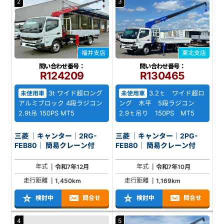
2
3
福井支店
東北支店
問い合わせ番号：
問い合わせ番号：
R124209
R130465
3t ワイド超ロング
3.2ｔ ワイド超ロ
未使用車
未使用車
アルミブロック 4段ラジコン
ング 木平 5段ラジコン
2.9t吊 150PS MT5
2.9ｔ吊り 150PS MT5
三菱 ｜キャンター｜2RG-
三菱 ｜キャンター｜2PG-
FEB80｜ 簡易クレーン付
FEB80｜ 簡易クレーン付
年式
年式
令和7年12月
令和7年10月
走行距離
走行距離
1,450km
1,169km
検討中
問合せ
検討中
問合せ
4
5