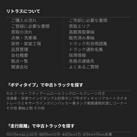
リトラスについて
ご購入の流れ
ご売却に必要な書類
ご登録に必要な書類
買取エリア
買取の流れ
高額買取車輌
点検・洗車場
販売済み車輌
架修・架装工場
トラック形状用語集
品質管理
トラック通称名集
会社概要
採用情報
拠点一覧
各拠点連絡先
関連会社
よくあるご質問
「ボディタイプ」で中古トラックを探す
セルフ・セーフティ
アームロールフックロール
クレーン付き
冷凍車・冷凍ウイング
ダンプ
土砂禁ダンプ
平ボディ
キャリアカー
トラクタ
トレーラ
ミキサー
ウイング
バン
パッカー車
タンク車関連
現状渡しコーナー
その他 車輌
上物 その他
「走行距離」で中古トラックを探す
100万km以上
50万-99万km
10万-49万km
1万-9万km
1万km未満