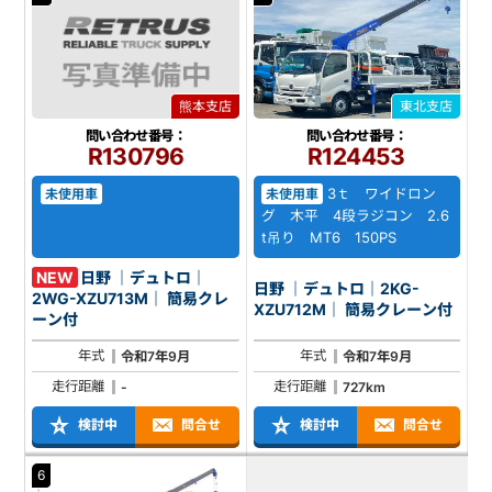
熊本支店
東北支店
問い合わせ番号：
問い合わせ番号：
R130796
R124453
3ｔ ワイドロン
未使用車
未使用車
グ 木平 4段ラジコン 2.6
t吊り MT6 150PS
NEW
日野 ｜デュトロ｜
日野 ｜デュトロ｜2KG-
2WG-XZU713M｜ 簡易クレ
XZU712M｜ 簡易クレーン付
ーン付
年式
年式
令和7年9月
令和7年9月
走行距離
走行距離
-
727km
検討中
問合せ
検討中
問合せ
6