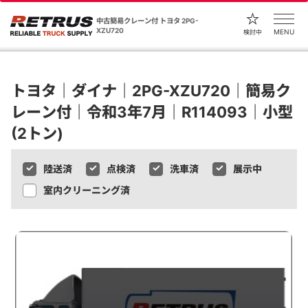
中古簡易クレーン付 トヨタ 2PG-
XZU720
MENU
検討中
トヨタ｜ダイナ｜2PG-XZU720｜簡易ク
レーン付｜令和3年7月｜R114093｜小型
(2トン)
陸送済
点検済
洗車済
展示中
室内クリーニング済