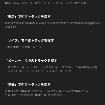
100万km以上
50万-99万km
10万-49万km
1万-9万km
1万km未満
「支店」で中古トラックを探す
北海道支店
東北支店
群馬支店
埼玉支店
福井支店
名古屋支店
福岡支店
熊本支店
沖縄支店
「サイズ」で中古トラックを探す
小型
中型
増トン
大型
トレーラ
「メーカー」で中古トラックを探す
日野
いすゞ
三菱ふそう
UDトラックス(日産)
日本フルハーフ
東邦車輛(東急)
トレクス(トレモ)
トヨタ
浜名ワークス
ユソーキ
その他
「年式」で中古トラックを探す
未登録
平成31年以降
平成26年-30年
平成21年-25年
平成16年-20年
平成11年-15年
平成6年-10年
平成1年-5年
昭和