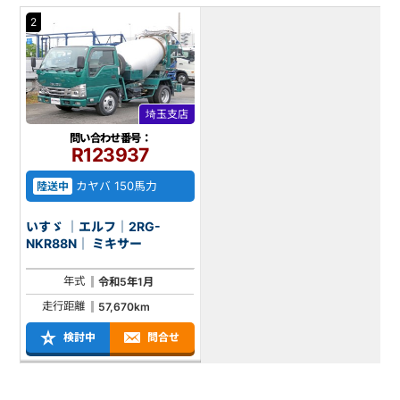
2
埼玉支店
問い合わせ番号：
R123937
カヤバ 150馬力
陸送中
いすゞ ｜エルフ｜2RG-
NKR88N｜ ミキサー
年式
令和5年1月
走行距離
57,670km
検討中
問合せ