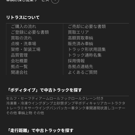
リトラスについて
ご購入の流れ
ご売却に必要な書類
ご登録に必要な書類
買取エリア
買取の流れ
高額買取車輌
点検・洗車場
販売済み車輌
架修・架装工場
トラック形状用語集
品質管理
トラック通称名集
会社概要
採用情報
拠点一覧
各拠点連絡先
関連会社
よくあるご質問
「ボディタイプ」で中古トラックを探す
セルフ・セーフティ
アームロールフックロール
クレーン付き
冷凍車・冷凍ウイング
ダンプ
土砂禁ダンプ
平ボディ
キャリアカー
トラクタ
トレーラ
ミキサー
ウイング
バン
パッカー車
タンク車関連
現状渡しコーナー
その他 車輌
上物 その他
「走行距離」で中古トラックを探す