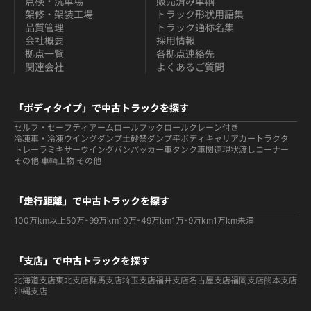
点検・洗車場
販売済み車輌
架修・架装工場
トラック形状用語集
品質管理
トラック通称名集
会社概要
採用情報
拠点一覧
各拠点連絡先
関連会社
よくあるご質問
「ボディタイプ」で中古トラックを探す
セルフ・セーフティ
アームロールフックロール
クレーン付き
冷凍車・冷凍ウイング
ダンプ
土砂禁ダンプ
平ボディ
キャリアカー
トラクタ
トレーラ
ミキサー
ウイング
バン
パッカー車
タンク車関連
現状渡しコーナー
その他 車輌
上物 その他
「走行距離」で中古トラックを探す
100万km以上
50万-99万km
10万-49万km
1万-9万km
1万km未満
「支店」で中古トラックを探す
北海道支店
東北支店
群馬支店
埼玉支店
福井支店
名古屋支店
福岡支店
熊本支店
沖縄支店