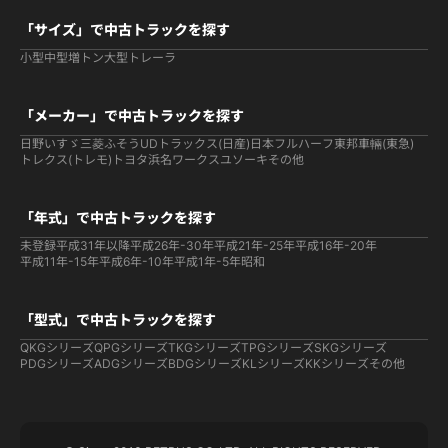
「サイズ」で中古トラックを探す
小型
中型
増トン
大型
トレーラ
「メーカー」で中古トラックを探す
日野
いすゞ
三菱ふそう
UDトラックス(日産)
日本フルハーフ
東邦車輛(東急)
トレクス(トレモ)
トヨタ
浜名ワークス
ユソーキ
その他
「年式」で中古トラックを探す
未登録
平成31年以降
平成26年-30年
平成21年-25年
平成16年-20年
平成11年-15年
平成6年-10年
平成1年-5年
昭和
「型式」で中古トラックを探す
QKGシリーズ
QPGシリーズ
TKGシリーズ
TPGシリーズ
SKGシリーズ
PDGシリーズ
ADGシリーズ
BDGシリーズ
KLシリーズ
KKシリーズ
その他