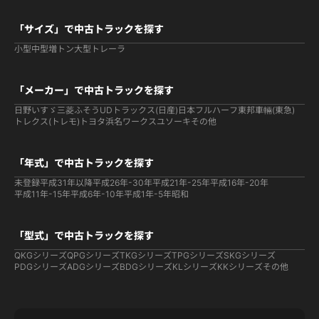
「サイズ」で中古トラックを探す
小型
中型
増トン
大型
トレーラ
「メーカー」で中古トラックを探す
日野
いすゞ
三菱ふそう
UDトラックス(日産)
日本フルハーフ
東邦車輛(東急)
トレクス(トレモ)
トヨタ
浜名ワークス
ユソーキ
その他
「年式」で中古トラックを探す
未登録
平成31年以降
平成26年-30年
平成21年-25年
平成16年-20年
平成11年-15年
平成6年-10年
平成1年-5年
昭和
「型式」で中古トラックを探す
QKGシリーズ
QPGシリーズ
TKGシリーズ
TPGシリーズ
SKGシリーズ
PDGシリーズ
ADGシリーズ
BDGシリーズ
KLシリーズ
KKシリーズ
その他