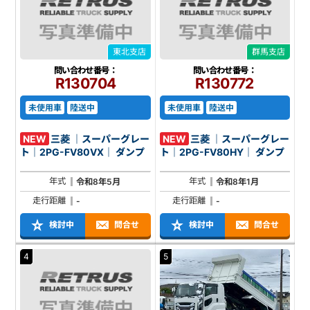
東北支店
群馬支店
問い合わせ番号：
問い合わせ番号：
R130704
R130772
未使用車
陸送中
未使用車
陸送中
NEW
三菱 ｜スーパーグレー
NEW
三菱 ｜スーパーグレー
ト｜2PG-FV80VX｜ ダンプ
ト｜2PG-FV80HY｜ ダンプ
年式
年式
令和8年5月
令和8年1月
走行距離
走行距離
-
-
検討中
問合せ
検討中
問合せ
4
5