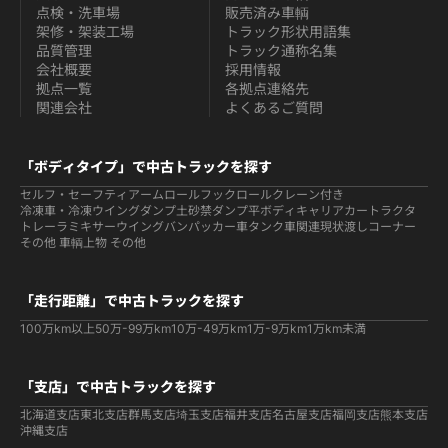
点検・洗車場
販売済み車輌
架修・架装工場
トラック形状用語集
品質管理
トラック通称名集
会社概要
採用情報
拠点一覧
各拠点連絡先
関連会社
よくあるご質問
「ボディタイプ」で中古トラックを探す
セルフ・セーフティ
アームロールフックロール
クレーン付き
冷凍車・冷凍ウイング
ダンプ
土砂禁ダンプ
平ボディ
キャリアカー
トラクタ
トレーラ
ミキサー
ウイング
バン
パッカー車
タンク車関連
現状渡しコーナー
その他 車輌
上物 その他
「走行距離」で中古トラックを探す
100万km以上
50万-99万km
10万-49万km
1万-9万km
1万km未満
「支店」で中古トラックを探す
北海道支店
東北支店
群馬支店
埼玉支店
福井支店
名古屋支店
福岡支店
熊本支店
沖縄支店