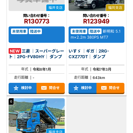
福井支店
福岡支店
問い合わせ番号：
問い合わせ番号：
R130773
R123949
新明和 5.1
未使用車
陸送中
未使用車
陸送中
m×2.2m 380PS MT7
NEW
三菱 ｜スーパーグレー
いすゞ ｜ギガ｜2RG-
ト｜2PG-FV80HY｜ ダンプ
CXZ77DT｜ ダンプ
年式
年式
令和8年1月
令和7年3月
走行距離
走行距離
-
643km
検討中
問合せ
検討中
問合せ
6
福井支店