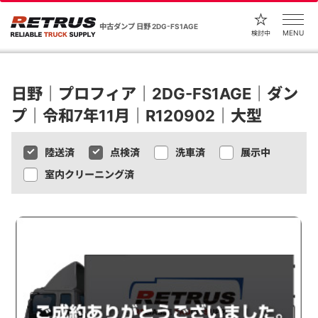
中古ダンプ 日野 2DG-FS1AGE
MENU
検討中
日野｜プロフィア｜2DG-FS1AGE｜ダン
プ｜令和7年11月｜R120902｜大型
陸送済
点検済
洗車済
展示中
室内クリーニング済