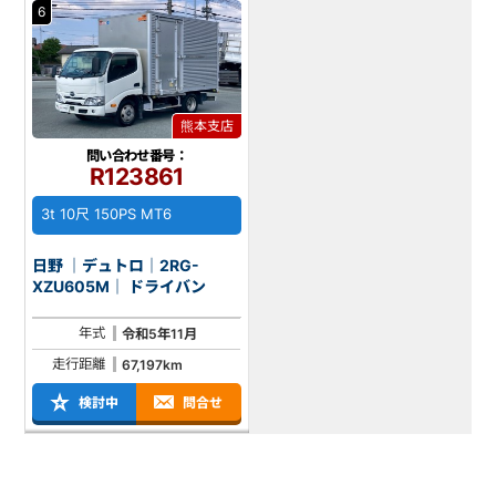
6
熊本支店
問い合わせ番号：
R123861
3t 10尺 150PS MT6
日野 ｜デュトロ｜2RG-
XZU605M｜ ドライバン
年式
令和5年11月
走行距離
67,197km
検討中
問合せ