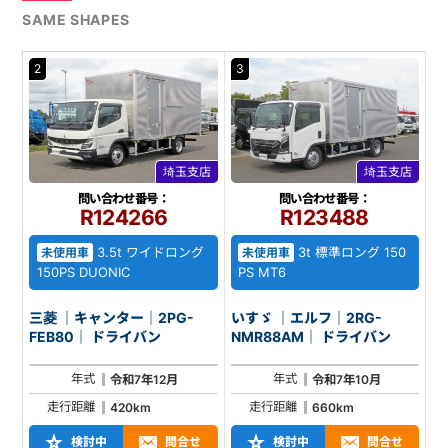
SAME SHAPES
2
3
埼玉支店
埼玉支店
問い合わせ番号：
問い合わせ番号：
R124266
R123488
3.5t ワイドロング
3t 標準ロング 150
未使用車
未使用車
150PS DUONIC
PS MT6
三菱 ｜キャンター｜2PG-
いすゞ ｜エルフ｜2RG-
FEB80｜ ドライバン
NMR88AM｜ ドライバン
年式
年式
令和7年12月
令和7年10月
走行距離
走行距離
420km
660km
検討中
問合せ
検討中
問合せ