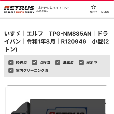
中古ドライバン いすゞ TPG-
NMS85AN
MENU
検討中
いすゞ｜エルフ｜TPG-NMS85AN｜ドラ
イバン｜令和1年8月｜R120946｜小型(2
トン)
陸送済
点検済
洗車済
展示中
室内クリーニング済