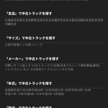
「支店」で中古トラックを探す
北海道支店
東北支店
群馬支店
埼玉支店
福井支店
名古屋支店
福岡支店
熊本支店
沖縄支店
「サイズ」で中古トラックを探す
小型
中型
増トン
大型
トレーラ
「メーカー」で中古トラックを探す
日野
いすゞ
三菱ふそう
UDトラックス(日産)
日本フルハーフ
東邦車輛(東急)
トレクス(トレモ)
トヨタ
浜名ワークス
ユソーキ
その他
「年式」で中古トラックを探す
未登録
平成31年以降
平成26年-30年
平成21年-25年
平成16年-20年
平成11年-15年
平成6年-10年
平成1年-5年
昭和
「型式」で中古トラックを探す