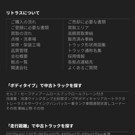
リトラスについて
ご購入の流れ
ご売却に必要な書類
ご登録に必要な書類
買取エリア
買取の流れ
高額買取車輌
点検・洗車場
販売済み車輌
架修・架装工場
トラック形状用語集
品質管理
トラック通称名集
会社概要
採用情報
拠点一覧
各拠点連絡先
関連会社
よくあるご質問
「ボディタイプ」で中古トラックを探す
セルフ・セーフティ
アームロールフックロール
クレーン付き
冷凍車・冷凍ウイング
ダンプ
土砂禁ダンプ
平ボディ
キャリアカー
トラクタ
トレーラ
ミキサー
ウイング
バン
パッカー車
タンク車関連
現状渡しコーナー
その他 車輌
上物 その他
「走行距離」で中古トラックを探す
100万km以上
50万-99万km
10万-49万km
1万-9万km
1万km未満