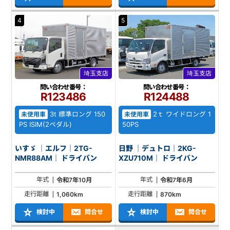
4
5
埼玉支店
埼玉支店
問い合わせ番号：
問い合わせ番号：
R123486
R124488
3t 標準ロング 150
2ｔ ワイドロング 1
未使用車
未使用車
PS ISIM(2ペダル)
50PS
いすゞ ｜エルフ｜2TG-
日野 ｜デュトロ｜2KG-
NMR88AM｜ ドライバン
XZU710M｜ ドライバン
年式
年式
令和7年10月
令和7年6月
走行距離
走行距離
1,060km
870km
検討中
問合せ
検討中
問合せ