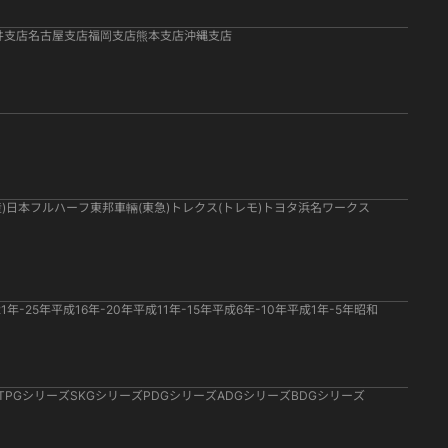
井支店
名古屋支店
福岡支店
熊本支店
沖縄支店
)
日本フルハーフ
東邦車輛(東急)
トレクス(トレモ)
トヨタ
浜名ワークス
1年-25年
平成16年-20年
平成11年-15年
平成6年-10年
平成1年-5年
昭和
TPGシリーズ
SKGシリーズ
PDGシリーズ
ADGシリーズ
BDGシリーズ