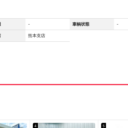
離
-
車輌状態
-
店
熊本支店
4
5