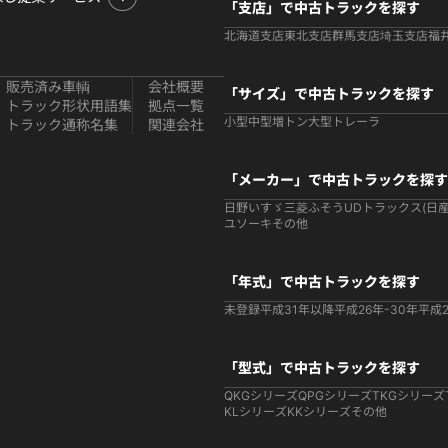
「支店」で中古トラックを探す
北海道支店
東北支店
群馬支店
埼玉支店
福
販売済み車輌
会社概要
「サイズ」で中古トラックを探す
トラック形状用語集
拠点一覧
小型
中型
増トン
大型
トレーラ
トラック通称名集
関連会社
「メーカー」で中古トラックを探す
日野
いすゞ
三菱ふそう
UDトラックス(日産
ユソーキ
その他
「年式」で中古トラックを探す
未登録
平成31年以降
平成26年-30年
平成2
「型式」で中古トラックを探す
QKGシリーズ
QPGシリーズ
TKGシリーズ
KLシリーズ
KKシリーズ
その他