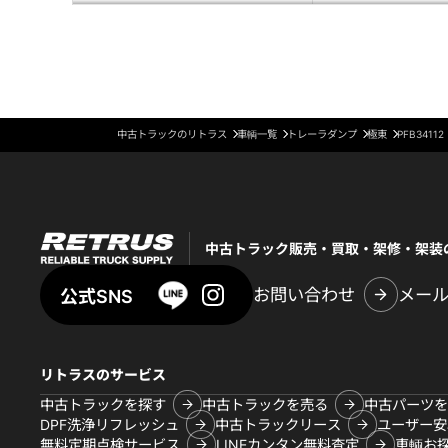
中古トラックのリトラス
車輌一覧
トレーラダンプ
極東
PFB34112
中古トラック販売・買取・架修・架装
お問い合わせ
メー
公式SNS
リトラスのサービス
中古トラックを探す
中古トラックを売る
中古パーツを
DPF洗浄リフレッシュ
中古トラックリース
ユーザー安
無料定期点検サービス
LINEカンタン無料査定
車輌お