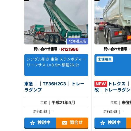
北海道支店
R121996
問い合わせ番号：
問い合わせ番号：
シングル引き 東急 ステンボディー
未使用車
リーフサス L=8.5m 積載26.2t
東急 ｜｜TF36H2C3｜ トレー
NEW
トレクス ｜｜
ラダンプ
改｜ トレーラダ
平成21年9月
未登
年式
年式
-
-
走行距離
走行距離
検討中
問合せ
検討中