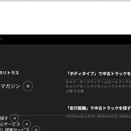
のリトラス
「ボディタイプ」で中古トラックを
セルフ・セーフティ
アームロールフック
ルマガジン
キャリアカー
トラクタ
トレーラ
ミキサー
上物 その他
「走行距離」で中古トラックを探す
100万km以上
50万-99万km
10万-49万k
探す
心サービス
探し提案サービス