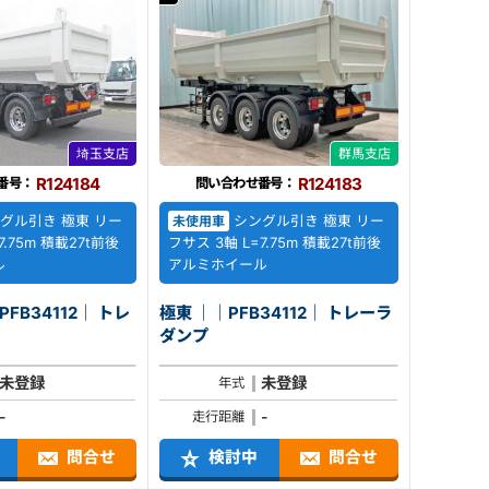
埼玉支店
群馬支店
R124184
R124183
番号：
問い合わせ番号：
グル引き 極東 リー
シングル引き 極東 リー
未使用車
7.75m 積載27t前後
フサス 3軸 L=7.75m 積載27t前後
ル
アルミホイール
B34112｜ トレ
極東 ｜｜PFB34112｜ トレーラ
ダンプ
未登録
未登録
年式
-
-
走行距離
問合せ
検討中
問合せ