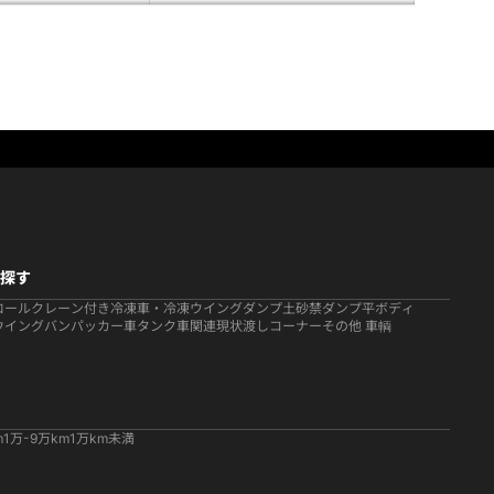
探す
ロール
クレーン付き
冷凍車・冷凍ウイング
ダンプ
土砂禁ダンプ
平ボディ
ウイング
バン
パッカー車
タンク車関連
現状渡しコーナー
その他 車輌
m
1万-9万km
1万km未満