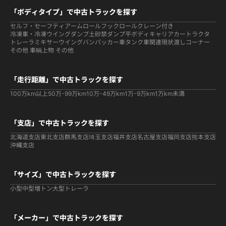
「ボディタイプ」で中古トラックを探す
セルフ・セーフティ
アームロールフックロール
クレーン付き
冷凍車・冷凍ウイング
ダンプ
土砂禁ダンプ
平ボディ
キャリアカー
トラクタ
トレーラ
ミキサー
ウイング
バン
パッカー車
タンク車関連
現状渡しコーナー
その他 車輌
上物 その他
「走行距離」で中古トラックを探す
100万km以上
50万-99万km
10万-49万km
1万-9万km
1万km未満
「支店」で中古トラックを探す
北海道支店
東北支店
群馬支店
埼玉支店
福井支店
名古屋支店
福岡支店
熊本支店
沖縄支店
「サイズ」で中古トラックを探す
小型
中型
増トン
大型
トレーラ
「メーカー」で中古トラックを探す