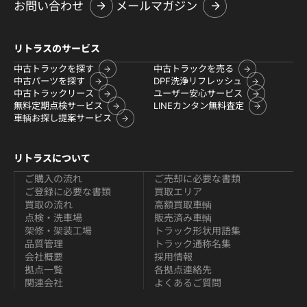
お問い合わせ
メールマガジン
リトラスのサービス
中古トラックを探す
中古トラックを売る
中古パーツを探す
DPF洗浄リフレッシュ
中古トラックリース
ユーザー安心サービス
無料定期点検サービス
LINEカンタン無料査定
車輌お探し提案サービス
リトラスについて
ご購入の流れ
ご売却に必要な書類
ご登録に必要な書類
買取エリア
買取の流れ
高額買取車輌
点検・洗車場
販売済み車輌
架修・架装工場
トラック形状用語集
品質管理
トラック通称名集
会社概要
採用情報
拠点一覧
各拠点連絡先
関連会社
よくあるご質問