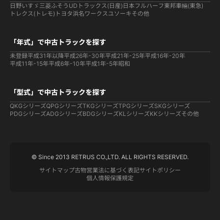
日野
いすゞ
三菱ふそう
UDトラックス(日産)
日本フルハーフ
東邦車輛(東急)
トレクス(トレモ)
トヨタ
浜名ワークス
ユソーキ
その他
「年式」で中古トラックを探す
未登録
平成31年以降
平成26年-30年
平成21年-25年
平成16年-20年
平成11年-15年
平成6年-10年
平成1年-5年
昭和
「型式」で中古トラックを探す
QKGシリーズ
QPGシリーズ
TKGシリーズ
TPGシリーズ
SKGシリーズ
PDGシリーズ
ADGシリーズ
BDGシリーズ
KLシリーズ
KKシリーズ
その他
© Since 2013 RETRUS CO.,LTD. ALL RIGHTS RESERVED.
サイトマップ
古物営業法に基づく表記
サイトポリシー
個人情報保護規定