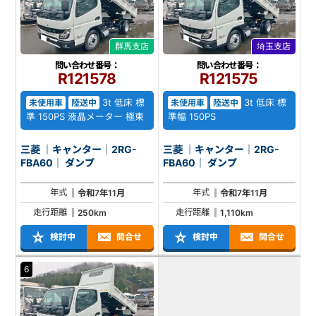
群馬支店
埼玉支店
問い合わせ番号：
問い合わせ番号：
R121578
R121575
3t 低床 標
3t 低床 標
未使用車
陸送中
未使用車
陸送中
準 150PS 液晶メーター 極東
準幅 150PS
三菱 ｜キャンター｜2RG-
三菱 ｜キャンター｜2RG-
FBA60｜ ダンプ
FBA60｜ ダンプ
年式
年式
令和7年11月
令和7年11月
走行距離
走行距離
250km
1,110km
検討中
問合せ
検討中
問合せ
6