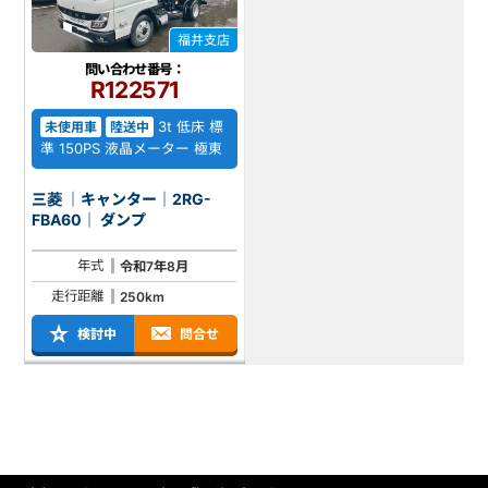
福井支店
問い合わせ番号：
R122571
3t 低床 標
未使用車
陸送中
準 150PS 液晶メーター 極東
三菱 ｜キャンター｜2RG-
FBA60｜ ダンプ
年式
令和7年8月
走行距離
250km
検討中
問合せ