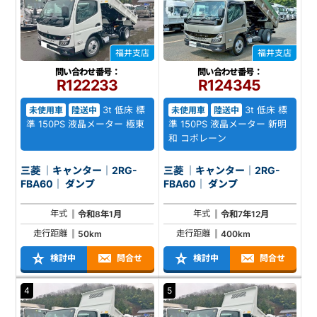
福井支店
福井支店
問い合わせ番号：
問い合わせ番号：
R122233
R124345
3t 低床 標
3t 低床 標
未使用車
陸送中
未使用車
陸送中
準 150PS 液晶メーター 極東
準 150PS 液晶メーター 新明
和 コボレーン
三菱 ｜キャンター｜2RG-
三菱 ｜キャンター｜2RG-
FBA60｜ ダンプ
FBA60｜ ダンプ
年式
年式
令和8年1月
令和7年12月
走行距離
走行距離
50km
400km
検討中
問合せ
検討中
問合せ
4
5