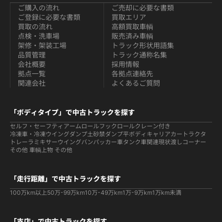
ご購入の流れ
ご売却に必要な書類
ご登録に必要な書類
買取エリア
買取の流れ
高額買取車輌
点検・洗車場
販売済み車輌
架修・架装工場
トラック形状用語集
品質管理
トラック通称名集
会社概要
採用情報
拠点一覧
各拠点連絡先
関連会社
よくあるご質問
「ボディタイプ」で中古トラックを探す
セルフ・セーフティ
アームロールフックロール
クレーン付き
冷凍車・冷凍ウイング
ダンプ
土砂禁ダンプ
平ボディ
キャリアカー
トラクタ
トレーラ
ミキサー
ウイング
バン
パッカー車
タンク車関連
現状渡しコーナー
その他 車輌
上物 その他
「走行距離」で中古トラックを探す
100万km以上
50万-99万km
10万-49万km
1万-9万km
1万km未満
「支店」で中古トラックを探す