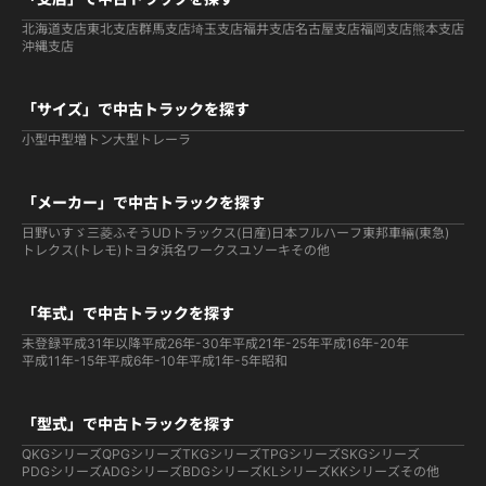
北海道支店
東北支店
群馬支店
埼玉支店
福井支店
名古屋支店
福岡支店
熊本支店
沖縄支店
「サイズ」で中古トラックを探す
小型
中型
増トン
大型
トレーラ
「メーカー」で中古トラックを探す
日野
いすゞ
三菱ふそう
UDトラックス(日産)
日本フルハーフ
東邦車輛(東急)
トレクス(トレモ)
トヨタ
浜名ワークス
ユソーキ
その他
「年式」で中古トラックを探す
未登録
平成31年以降
平成26年-30年
平成21年-25年
平成16年-20年
平成11年-15年
平成6年-10年
平成1年-5年
昭和
「型式」で中古トラックを探す
QKGシリーズ
QPGシリーズ
TKGシリーズ
TPGシリーズ
SKGシリーズ
PDGシリーズ
ADGシリーズ
BDGシリーズ
KLシリーズ
KKシリーズ
その他