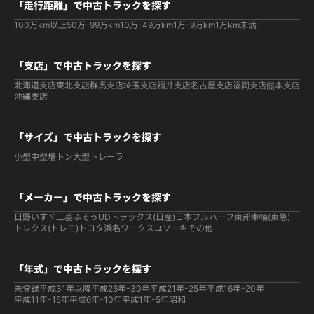
「走行距離」で中古トラックを探す
100万km以上
50万-99万km
10万-49万km
1万-9万km
1万km未満
「支店」で中古トラックを探す
北海道支店
東北支店
群馬支店
埼玉支店
福井支店
名古屋支店
福岡支店
熊本支店
沖縄支店
「サイズ」で中古トラックを探す
小型
中型
増トン
大型
トレーラ
「メーカー」で中古トラックを探す
日野
いすゞ
三菱ふそう
UDトラックス(日産)
日本フルハーフ
東邦車輛(東急)
トレクス(トレモ)
トヨタ
浜名ワークス
ユソーキ
その他
「年式」で中古トラックを探す
未登録
平成31年以降
平成26年-30年
平成21年-25年
平成16年-20年
平成11年-15年
平成6年-10年
平成1年-5年
昭和