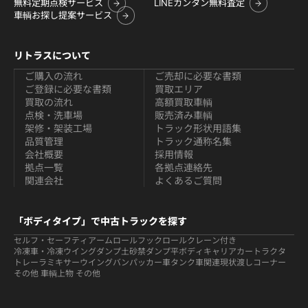
無料定期点検サービス
LINEカンタン無料査定
車輌お探し提案サービス
リトラスについて
ご購入の流れ
ご売却に必要な書類
ご登録に必要な書類
買取エリア
買取の流れ
高額買取車輌
点検・洗車場
販売済み車輌
架修・架装工場
トラック形状用語集
品質管理
トラック通称名集
会社概要
採用情報
拠点一覧
各拠点連絡先
関連会社
よくあるご質問
「ボディタイプ」で中古トラックを探す
セルフ・セーフティ
アームロールフックロール
クレーン付き
冷凍車・冷凍ウイング
ダンプ
土砂禁ダンプ
平ボディ
キャリアカー
トラクタ
トレーラ
ミキサー
ウイング
バン
パッカー車
タンク車関連
現状渡しコーナー
その他 車輌
上物 その他