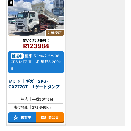
6
沖縄支店
問い合わせ番号：
R123984
極東 5.1m×2.2m 38
陸送中
0PS MT7 電コボ 積載8,200k
g
いすゞ ｜ギガ｜2PG-
CXZ77CT｜ Lゲートダンプ
年式
平成30年8月
走行距離
272,649km
検討中
問合せ