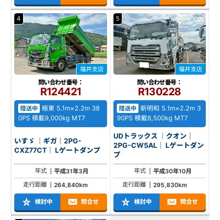
4
5
福井支店
福井支店
問い合わせ番号：
問い合わせ番号：
R124421
R130228
極東 5.1m×2.2m 38
新明和 5.1m×2.2m 3
陸送中
陸送中
0PS 積載9,000kg MT7
90PS 積載8,500kg MT7
UDトラックス ｜クオン｜
いすゞ ｜ギガ｜2PG-
2PG-CW5AL｜ Lゲートダン
CXZ77CT｜ Lゲートダンプ
プ
年式
年式
平成31年3月
平成30年10月
走行距離
走行距離
264,840km
295,830km
検討中
問合せ
検討中
問合せ