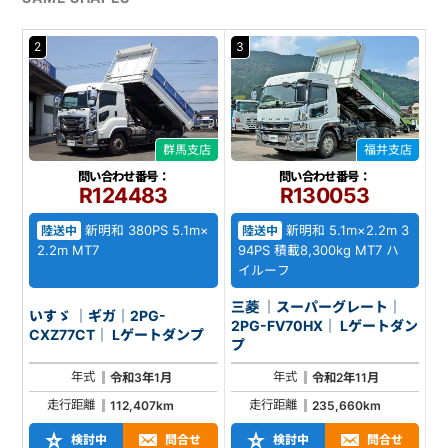
2
3
群馬支店
福井支店
問い合わせ番号：
問い合わせ番号：
R124483
R130053
新明和 380PS 5.1m×
新明和 5.1m×2.2m 3
陸送中
陸送中
2.2m MT7
94PS 積載8,300kg MT7 ハ
イルーフ
三菱 ｜スーパーグレート｜
いすゞ ｜ギガ｜2PG-
2PG-FV70HX｜ Lゲートダン
CXZ77CT｜ Lゲートダンプ
プ
年式
年式
令和3年1月
令和2年11月
走行距離
走行距離
112,407km
235,660km
検討中
問合せ
検討中
問合せ