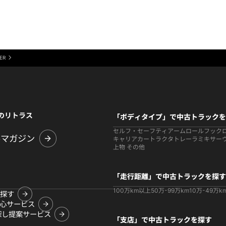
ER
のリトラス
「ボディタイプ」で中古トラックを
セルフ・セーフティ
アームロールフック
ルマガジン
キャリアカー
トラクタ
トレーラ
ミキサー
上物 その他
「走行距離」で中古トラックを探す
100万km以上
50万-99万km
10万-49万k
探す
心サービス
探し提案サービス
「支店」で中古トラックを探す