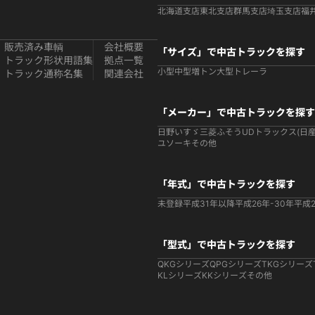
北海道支店
東北支店
群馬支店
埼玉支店
福
販売済み車輌
会社概要
「サイズ」で中古トラックを探す
トラック形状用語集
拠点一覧
小型
中型
増トン
大型
トレーラ
トラック通称名集
関連会社
「メーカー」で中古トラックを探す
日野
いすゞ
三菱ふそう
UDトラックス(日産
ユソーキ
その他
「年式」で中古トラックを探す
未登録
平成31年以降
平成26年-30年
平成2
「型式」で中古トラックを探す
QKGシリーズ
QPGシリーズ
TKGシリーズ
KLシリーズ
KKシリーズ
その他