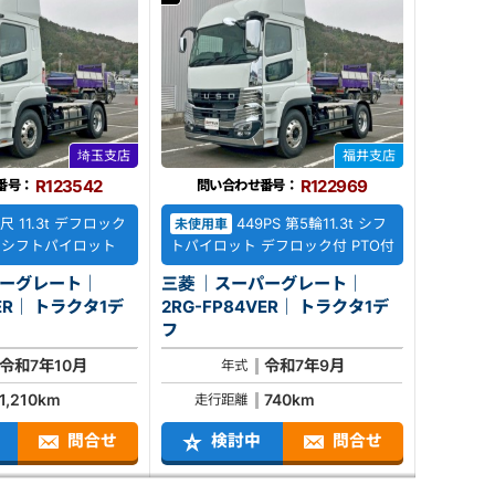
埼玉支店
福井支店
R123542
R122969
番号：
問い合わせ番号：
 11.3t デフロック
449PS 第5輪11.3t シフ
未使用車
O付 シフトパイロット
トパイロット デフロック付 PTO付
パーグレート｜
三菱 ｜スーパーグレート｜
ラクタ1デ
2RG-FP84VER｜ トラクタ1デ
フ
令和7年10月
令和7年9月
年式
1,210km
740km
走行距離
問合せ
検討中
問合せ