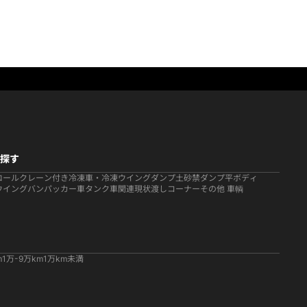
探す
ロール
クレーン付き
冷凍車・冷凍ウイング
ダンプ
土砂禁ダンプ
平ボディ
ウイング
バン
パッカー車
タンク車関連
現状渡しコーナー
その他 車輌
m
1万-9万km
1万km未満