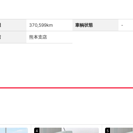
離
370,599km
車輌状態
-
店
熊本支店
4
5