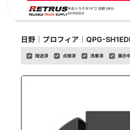
中古トラクタ1デフ 日野 QPG-
SH1EDDG
日野｜プロフィア｜QPG-SH1ED
陸送済
点検済
洗車済
展示