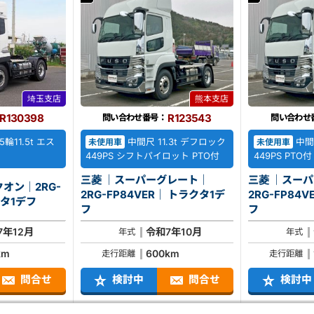
埼玉支店
熊本支店
R130398
R123543
問い合わせ番号：
問い合わせ
5輪11.5t エス
中間尺 11.3t デフロック
中間尺
未使用車
未使用車
フ
449PS シフトパイロット PTO付
449PS PT
三菱 ｜スーパーグレート｜
三菱 ｜スー
オン｜2RG-
2RG-FP84VER｜ トラクタ1デ
2RG-FP84VER｜ ト
｜ トラクタ1デフ
フ
フ
7年12月
令和7年10月
年式
年式
km
600km
走行距離
走行距離
問合せ
検討中
問合せ
検討中