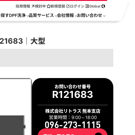
採用情報
検討中
新規登録
ログイン
Global
を探す
DPF洗浄
品質サービス
会社情報
お問い合わせ
21683｜大型
お問い合わせ番号
R121683
株式会社リトラス 熊本支店
営業時間：9:00～18:00
096-273-1115