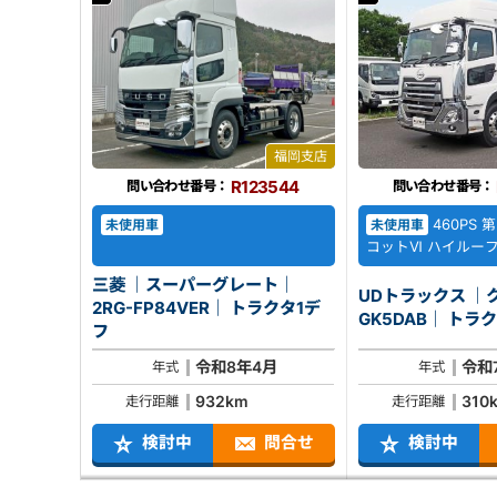
福岡支店
R123544
問い合わせ番号：
問い合わせ番号：
460PS 第
未使用車
未使用車
コットⅥ ハイルー
三菱 ｜スーパーグレート｜
UDトラックス ｜ク
2RG-FP84VER｜ トラクタ1デ
GK5DAB
フ
令和8年4月
令和
年式
年式
932km
310
走行距離
走行距離
検討中
問合せ
検討中