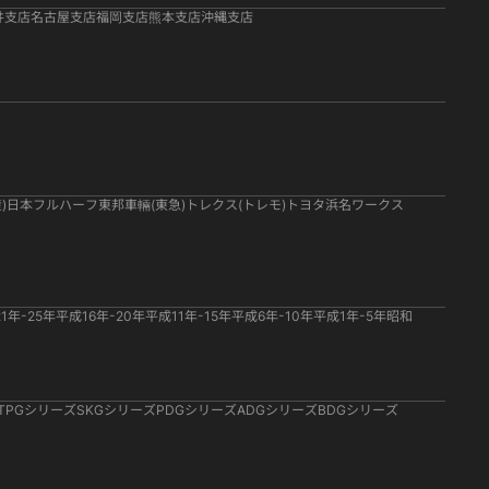
井支店
名古屋支店
福岡支店
熊本支店
沖縄支店
)
日本フルハーフ
東邦車輛(東急)
トレクス(トレモ)
トヨタ
浜名ワークス
1年-25年
平成16年-20年
平成11年-15年
平成6年-10年
平成1年-5年
昭和
TPGシリーズ
SKGシリーズ
PDGシリーズ
ADGシリーズ
BDGシリーズ