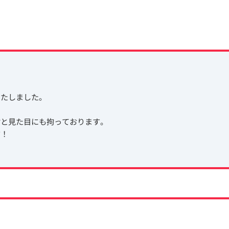
いたしました。
付と見た目にも拘っております。
す！