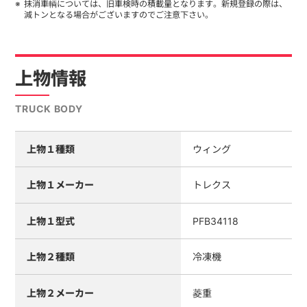
抹消車輌については、旧車検時の積載量となります。新規登録の際は、
減トンとなる場合がございますのでご注意下さい。
上物情報
TRUCK BODY
上物１種類
ウィング
上物１メーカー
トレクス
上物１型式
PFB34118
上物２種類
冷凍機
上物２メーカー
菱重