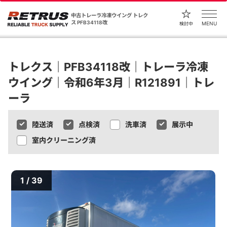
中古トレーラ冷凍ウイング トレク
ス PFB34118改
MENU
検討中
トレクス｜PFB34118改｜トレーラ冷凍
ウイング｜令和6年3月｜R121891｜トレ
ーラ
陸送済
点検済
洗車済
展示中
室内クリーニング済
1 / 39