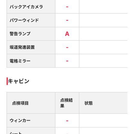
-
バックアイカメラ
-
パワーウィンド
A
警告ランプ
-
坂道発進装置
-
電格ミラー
キャビン
点検結
点検項目
状態
果
-
ウィンカー
-
シート