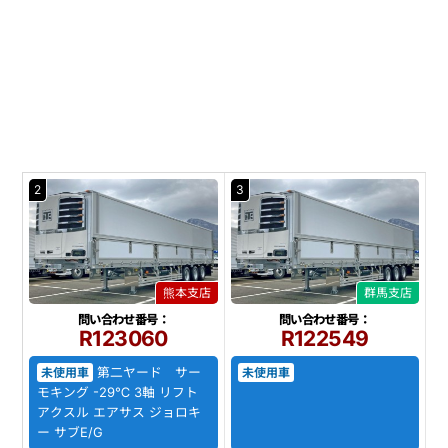
2
3
熊本支店
群馬支店
問い合わせ番号：
問い合わせ番号：
R123060
R122549
第二ヤード サー
未使用車
未使用車
モキング -29℃ 3軸 リフト
アクスル エアサス ジョロキ
ー サブE/G