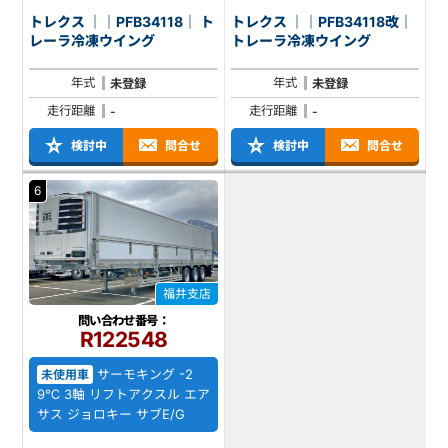
トレクス ｜｜PFB34118｜ ト
トレクス ｜｜PFB34118改｜
レーラ冷凍ウイング
トレーラ冷凍ウイング
年式
年式
未登録
未登録
走行距離
走行距離
-
-
検討中
問合せ
検討中
問合せ
6
福井支店
問い合わせ番号：
R122548
サーモキング -2
未使用車
9℃ 3軸 リフトアクスル エア
サス ジョロキー サブE/G