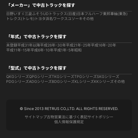
「メーカー」で中古トラックを探す
日野
いすゞ
三菱ふそう
UDトラックス(日産)
日本フルハーフ
東邦車輛(東急)
トレクス(トレモ)
トヨタ
浜名ワークス
ユソーキ
その他
「年式」で中古トラックを探す
未登録
平成31年以降
平成26年-30年
平成21年-25年
平成16年-20年
平成11年-15年
平成6年-10年
平成1年-5年
昭和
「型式」で中古トラックを探す
QKGシリーズ
QPGシリーズ
TKGシリーズ
TPGシリーズ
SKGシリーズ
PDGシリーズ
ADGシリーズ
BDGシリーズ
KLシリーズ
KKシリーズ
その他
© Since 2013 RETRUS CO.,LTD. ALL RIGHTS RESERVED.
サイトマップ
古物営業法に基づく表記
サイトポリシー
個人情報保護規定