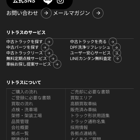
公式SNS
お問い合わせ
メールマガジン
リトラスのサービス
中古トラックを探す
中古トラックを売る
中古パーツを探す
DPF洗浄リフレッシュ
中古トラックリース
ユーザー安心サービス
無料定期点検サービス
LINEカンタン無料査定
車輌お探し提案サービス
リトラスについて
ご購入の流れ
ご売却に必要な書類
ご登録に必要な書類
買取エリア
買取の流れ
高額買取車輌
点検・洗車場
販売済み車輌
架修・架装工場
トラック形状用語集
品質管理
トラック通称名集
会社概要
採用情報
拠点一覧
各拠点連絡先
関連会社
よくあるご質問