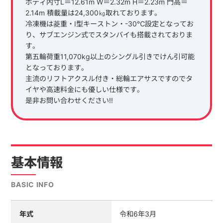
ボディ内寸L＝12.61m W＝2.32m H＝2.23m 門高＝
2.14m 積載量は24,300㎏取れております。
冷凍機は菱重・I型キーストン・-30℃設定となってお
り、サブエンジン式でスタンバイも搭載されておりま
す。
第五輪荷重11,070kg以上のシングル引きでけん引可能
となっております。
主流のリフトアクスル付き・総輪エアサスですのでタ
イヤや高速料金にも優しい仕様です。
是非お問い合わせください!!
基本情報
BASIC INFO
年式
令和6年3月