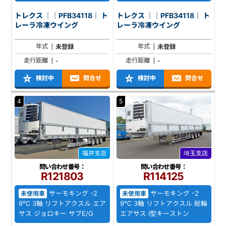
トレクス ｜｜PFB34118｜ ト
トレクス ｜｜PFB34118｜ ト
レーラ冷凍ウイング
レーラ冷凍ウイング
年式
年式
未登録
未登録
走行距離
走行距離
-
-
検討中
問合せ
検討中
問合せ
4
5
福井支店
埼玉支店
問い合わせ番号：
問い合わせ番号：
R121803
R114125
サーモキング -2
サーモキング -2
未使用車
未使用車
9℃ 3軸 リフトアクスル エア
9℃ 3軸 リフトアクスル 総輪
サス ジョロキー サブE/G
エアサス I型キーストン