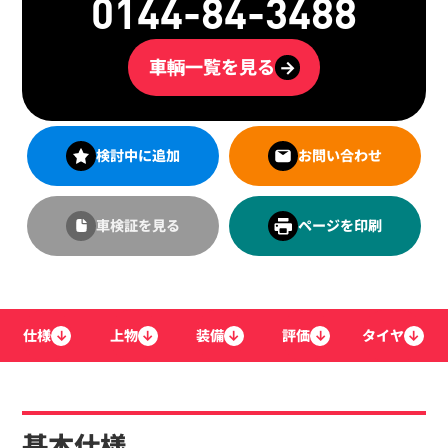
0144-84-3488
車輌一覧を見る
→
検討中に追加
お問い合わせ
車検証を見る
ページを印刷
仕様
↓
上物
↓
装備
↓
評価
↓
タイヤ
↓
基本仕様