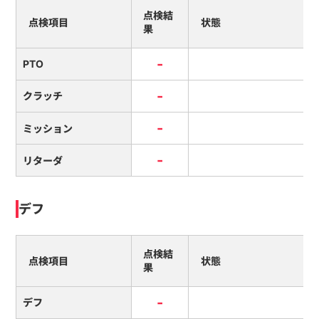
点検結
点検項目
状態
果
-
PTO
-
クラッチ
-
ミッション
-
リターダ
デフ
点検結
点検項目
状態
果
-
デフ