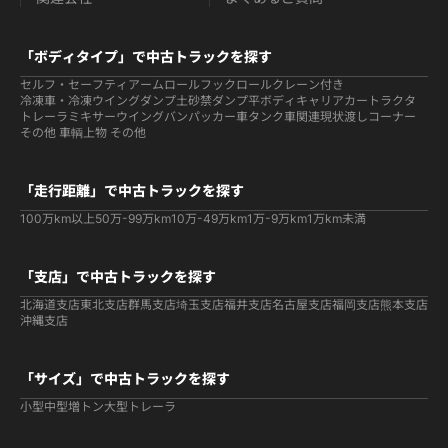
「ボディタイプ」で中古トラックを探す
セルフ・セーフティ
アームロールフックロール
クレーン付き
冷凍車・冷凍ウイング
ダンプ
土砂禁ダンプ
平ボディ
キャリアカー
トラクタ
トレーラ
ミキサー
ウイング
バン
パッカー車
タンク車関連
現状渡しコーナー
その他 車輌
上物 その他
「走行距離」で中古トラックを探す
100万km以上
50万-99万km
10万-49万km
1万-9万km
1万km未満
「支店」で中古トラックを探す
北海道支店
東北支店
群馬支店
埼玉支店
福井支店
名古屋支店
福岡支店
熊本支店
沖縄支店
「サイズ」で中古トラックを探す
小型
中型
増トン
大型
トレーラ