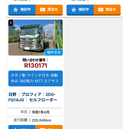
検討中
問合せ
検討中
問合せ
6
福井支店
問い合わせ番号：
R130171
タダノ製 ウインチ付き 自動
歩み 360馬力 MT7 エアサス
日野 ｜プロフィア｜2DG-
FQ1AJG｜ セルフローダー
年式
令和1年4月
走行距離
229,646km