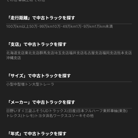
「走行距離」で中古トラックを探す
100万km以上
50万-99万km
10万-49万km
1万-9万km
1万km未満
「支店」で中古トラックを探す
北海道支店
東北支店
群馬支店
埼玉支店
福井支店
名古屋支店
福岡支店
熊本支店
沖縄支店
「サイズ」で中古トラックを探す
小型
中型
増トン
大型
トレーラ
「メーカー」で中古トラックを探す
日野
いすゞ
三菱ふそう
UDトラックス(日産)
日本フルハーフ
東邦車輛(東急)
トレクス(トレモ)
トヨタ
浜名ワークス
ユソーキ
その他
「年式」で中古トラックを探す