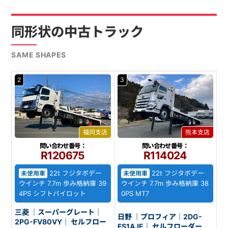
同形状の中古トラック
SAME SHAPES
2
3
福岡支店
熊本支店
問い合わせ番号：
問い合わせ番号：
R120675
R114024
22t フジタボデー
22t フジタボデー
未使用車
未使用車
ウインチ 7.7m 歩み格納庫 39
ウインチ 7.7m 歩み格納庫 38
4PS シフトパイロット
0PS MT7
三菱 ｜スーパーグレート｜
日野 ｜プロフィア｜2DG-
2PG-FV80VY｜ セルフロー
FS1AJE｜ セルフローダー