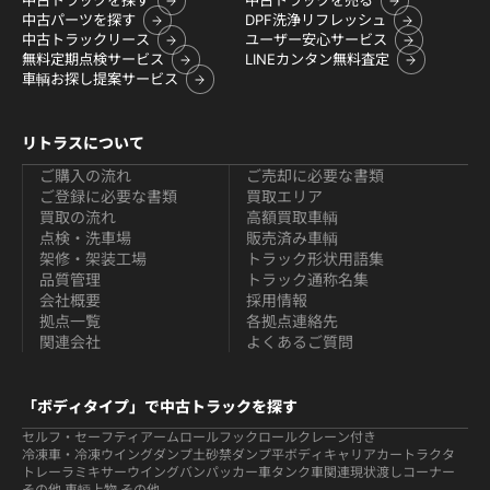
中古トラックを探す
中古トラックを売る
中古パーツを探す
DPF洗浄リフレッシュ
中古トラックリース
ユーザー安心サービス
無料定期点検サービス
LINEカンタン無料査定
車輌お探し提案サービス
リトラスについて
ご購入の流れ
ご売却に必要な書類
ご登録に必要な書類
買取エリア
買取の流れ
高額買取車輌
点検・洗車場
販売済み車輌
架修・架装工場
トラック形状用語集
品質管理
トラック通称名集
会社概要
採用情報
拠点一覧
各拠点連絡先
関連会社
よくあるご質問
「ボディタイプ」で中古トラックを探す
セルフ・セーフティ
アームロールフックロール
クレーン付き
冷凍車・冷凍ウイング
ダンプ
土砂禁ダンプ
平ボディ
キャリアカー
トラクタ
トレーラ
ミキサー
ウイング
バン
パッカー車
タンク車関連
現状渡しコーナー
その他 車輌
上物 その他