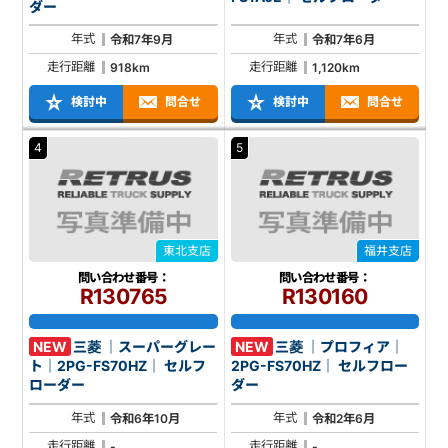
ダー
年式
年式
令和7年9月
令和7年6月
走行距離
走行距離
918km
1,120km
検討中
問合せ
検討中
問合せ
4
5
東北支店
福井支店
問い合わせ番号：
問い合わせ番号：
R130765
R130160
NEW
三菱 ｜スーパーグレー
NEW
三菱 ｜プロフィア｜
ト｜2PG-FS70HZ｜ セルフ
2PG-FS70HZ｜ セルフロー
ローダー
ダー
年式
年式
令和6年10月
令和2年6月
走行距離
走行距離
-
-