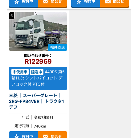
検討中
問合せ
検討中
問合せ
6
福井支店
問い合わせ番号：
R122969
449PS 第5
未使用車
陸送中
輪11.3t シフトパイロット デ
フロック付 PTO付
三菱 ｜スーパーグレート｜
2RG-FP84VER｜ トラクタ1
デフ
年式
令和7年9月
走行距離
740km
検討中
問合せ