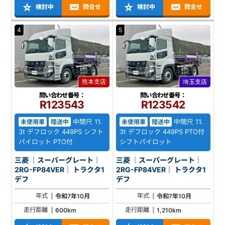
検討中
問合せ
検討中
問合せ
4
5
熊本支店
埼玉支店
問い合わせ番号：
問い合わせ番号：
R123543
R123542
中間尺 11.
中間尺 11.
未使用車
陸送中
未使用車
陸送中
3t デフロック 449PS シフト
3t デフロック 449PS PTO付
パイロット PTO付
シフトパイロット
三菱 ｜スーパーグレート｜
三菱 ｜スーパーグレート｜
2RG-FP84VER｜ トラクタ1
2RG-FP84VER｜ トラクタ1
デフ
デフ
年式
年式
令和7年10月
令和7年10月
走行距離
走行距離
600km
1,210km