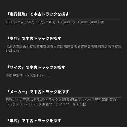
「走行距離」で中古トラックを探す
100万km以上
50万-99万km
10万-49万km
1万-9万km
1万km未満
「支店」で中古トラックを探す
北海道支店
東北支店
群馬支店
埼玉支店
福井支店
名古屋支店
福岡支店
熊本支店
沖縄支店
「サイズ」で中古トラックを探す
小型
中型
増トン
大型
トレーラ
「メーカー」で中古トラックを探す
日野
いすゞ
三菱ふそう
UDトラックス(日産)
日本フルハーフ
東邦車輛(東急)
トレクス(トレモ)
トヨタ
浜名ワークス
ユソーキ
その他
「年式」で中古トラックを探す