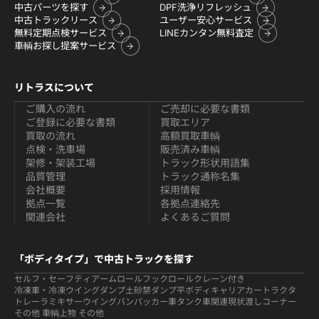
中古パーツを探す
DPF洗浄リフレッシュ
中古トラックリース
ユーザー安心サービス
無料定期点検サービス
LINEカンタン無料査定
車輌お探し提案サービス
リトラスについて
ご購入の流れ
ご売却に必要な書類
ご登録に必要な書類
買取エリア
買取の流れ
高額買取車輌
点検・洗車場
販売済み車輌
架修・架装工場
トラック形状用語集
品質管理
トラック通称名集
会社概要
採用情報
拠点一覧
各拠点連絡先
関連会社
よくあるご質問
「ボディタイプ」で中古トラックを探す
セルフ・セーフティ
アームロールフックロール
クレーン付き
冷凍車・冷凍ウイング
ダンプ
土砂禁ダンプ
平ボディ
キャリアカー
トラクタ
トレーラ
ミキサー
ウイング
バン
パッカー車
タンク車関連
現状渡しコーナー
その他 車輌
上物 その他