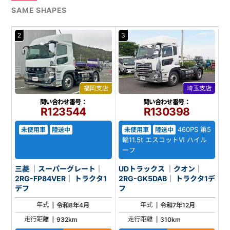
SAME SHAPES
2
3
福岡支店
埼玉支店
問い合わせ番号：
問い合わせ番号：
R123544
R130398
460PS 第5
未使用車
陸送中
未使用車
陸送中
輪11.5t エスコットⅥ ハイル
ーフ
三菱 ｜スーパーグレート｜
UDトラックス ｜クオン｜
2RG-FP84VER｜ トラクタ1
2RG-GK5DAB｜ トラクタ1デ
デフ
フ
年式
年式
令和8年4月
令和7年12月
走行距離
走行距離
932km
310km