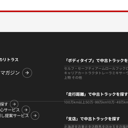
のリトラス
「ボディタイプ」で中古トラックを
セルフ・セーフティ
アームロールフック
ルマガジン
キャリアカー
トラクタ
トレーラ
ミキサー
上物 その他
「走行距離」で中古トラックを探す
100万km以上
50万-99万km
10万-49万k
探す
心サービス
探し提案サービス
「支店」で中古トラックを探す
北海道支店
東北支店
群馬支店
埼玉支店
福