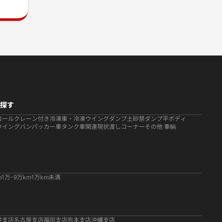
探す
ロール
クレーン付き
冷凍車・冷凍ウイング
ダンプ
土砂禁ダンプ
平ボディ
ウイング
バン
パッカー車
タンク車関連
現状渡しコーナー
その他 車輌
m
1万-9万km
1万km未満
井支店
名古屋支店
福岡支店
熊本支店
沖縄支店