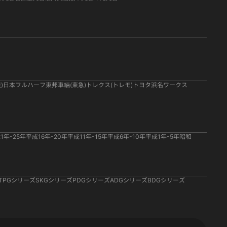
)
日本フルハーフ
東邦車輛(東急)
トレクス(トレモ)
トヨタ
浜名ワークス
1年-25年
平成16年-20年
平成11年-15年
平成6年-10年
平成1年-5年
昭和
TPGシリーズ
SKGシリーズ
PDGシリーズ
ADGシリーズ
BDGシリーズ