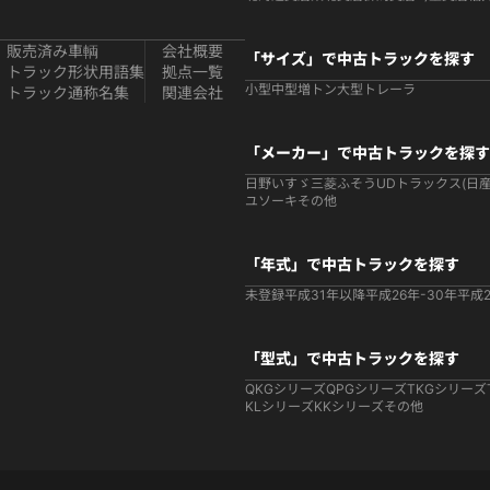
販売済み車輌
会社概要
「サイズ」で中古トラックを探す
トラック形状用語集
拠点一覧
小型
中型
増トン
大型
トレーラ
トラック通称名集
関連会社
「メーカー」で中古トラックを探す
日野
いすゞ
三菱ふそう
UDトラックス(日産
ユソーキ
その他
「年式」で中古トラックを探す
未登録
平成31年以降
平成26年-30年
平成2
「型式」で中古トラックを探す
QKGシリーズ
QPGシリーズ
TKGシリーズ
KLシリーズ
KKシリーズ
その他