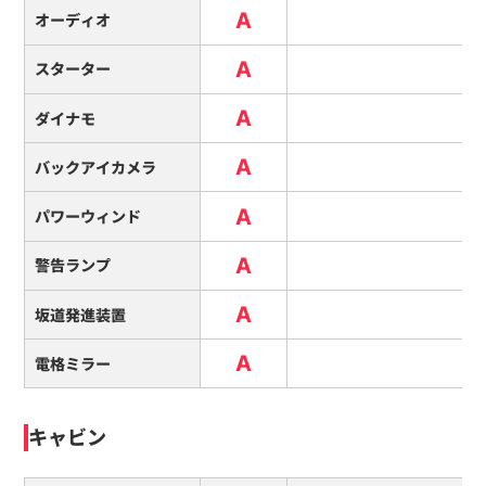
A
オーディオ
A
スターター
A
ダイナモ
A
バックアイカメラ
A
パワーウィンド
A
警告ランプ
A
坂道発進装置
A
電格ミラー
キャビン