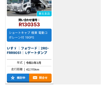
東北支店
問い合わせ番号：
R130353
ショートキャブ 極東 電動コ
ボレーン付 190PS
いすゞ ｜フォワード｜2RG-
FRR90S1｜ Lゲートダンプ
年式
令和3年3月
走行距離
42,115km
検討中
問合せ