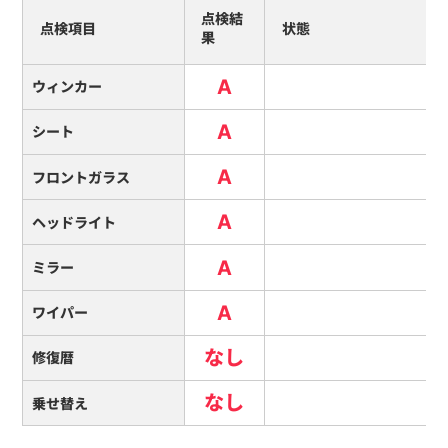
点検結
点検項目
状態
果
A
ウィンカー
A
シート
A
フロントガラス
A
ヘッドライト
A
ミラー
A
ワイパー
なし
修復暦
なし
乗せ替え