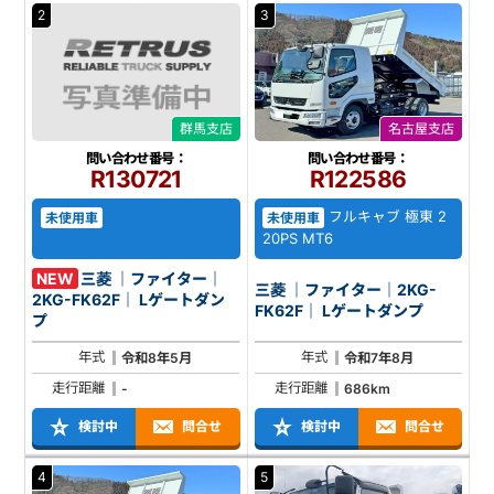
2
3
群馬支店
名古屋支店
問い合わせ番号：
問い合わせ番号：
R130721
R122586
フルキャブ 極東 2
未使用車
未使用車
20PS MT6
NEW
三菱 ｜ファイター｜
三菱 ｜ファイター｜2KG-
2KG-FK62F｜ Lゲートダン
FK62F｜ Lゲートダンプ
プ
年式
年式
令和8年5月
令和7年8月
走行距離
走行距離
-
686km
検討中
問合せ
検討中
問合せ
4
5