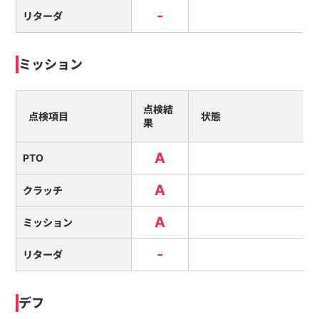
-
リターダ
ミッション
点検結
点検項目
状態
果
A
PTO
A
クラッチ
A
ミッション
-
リターダ
デフ