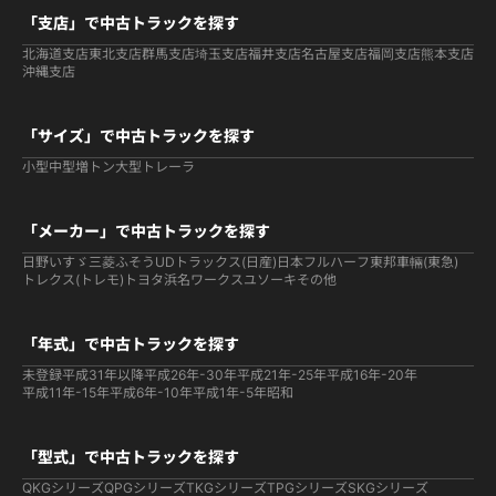
「支店」で中古トラックを探す
北海道支店
東北支店
群馬支店
埼玉支店
福井支店
名古屋支店
福岡支店
熊本支店
沖縄支店
「サイズ」で中古トラックを探す
小型
中型
増トン
大型
トレーラ
「メーカー」で中古トラックを探す
日野
いすゞ
三菱ふそう
UDトラックス(日産)
日本フルハーフ
東邦車輛(東急)
トレクス(トレモ)
トヨタ
浜名ワークス
ユソーキ
その他
「年式」で中古トラックを探す
未登録
平成31年以降
平成26年-30年
平成21年-25年
平成16年-20年
平成11年-15年
平成6年-10年
平成1年-5年
昭和
「型式」で中古トラックを探す
QKGシリーズ
QPGシリーズ
TKGシリーズ
TPGシリーズ
SKGシリーズ