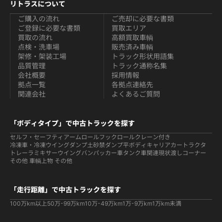
リトラスについて
ご購入の流れ
ご売却に必要な書類
ご登録に必要な書類
買取エリア
買取の流れ
高額買取車輌
点検・洗車場
販売済み車輌
架修・架装工場
トラック形状用語集
品質管理
トラック通称名集
会社概要
採用情報
拠点一覧
各拠点連絡先
関連会社
よくあるご質問
「ボディタイプ」で中古トラックを探す
セルフ・セーフティ
アームロールフックロール
クレーン付き
冷凍車・冷凍ウイング
ダンプ
土砂禁ダンプ
平ボディ
キャリアカー
トラクタ
トレーラ
ミキサー
ウイング
バン
パッカー車
タンク車関連
現状渡しコーナー
その他 車輌
上物 その他
「走行距離」で中古トラックを探す
100万km以上
50万-99万km
10万-49万km
1万-9万km
1万km未満