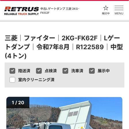
中古Lゲートダンプ 三菱 2KG-
FK62F
MENU
検討中
三菱｜ファイター｜2KG-FK62F｜Lゲー
トダンプ｜令和7年8月｜R122589｜中型
(4トン)
陸送済
点検済
洗車済
展示中
室内クリーニング済
1 / 20