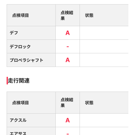
点検結
点検項目
状態
果
A
デフ
-
デフロック
A
プロペラシャフト
走行関連
点検結
点検項目
状態
果
A
アクスル
-
エアサス