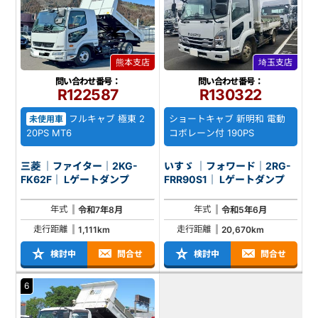
熊本支店
埼玉支店
問い合わせ番号：
問い合わせ番号：
R122587
R130322
フルキャブ 極東 2
ショートキャブ 新明和 電動
未使用車
20PS MT6
コボレーン付 190PS
三菱 ｜ファイター｜2KG-
いすゞ ｜フォワード｜2RG-
FK62F｜ Lゲートダンプ
FRR90S1｜ Lゲートダンプ
年式
年式
令和7年8月
令和5年6月
走行距離
走行距離
1,111km
20,670km
検討中
問合せ
検討中
問合せ
6