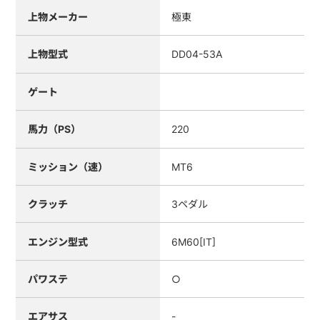
上物メーカー
極東
上物型式
DD04-53A
ゲート
馬力（PS）
220
ミッション（速）
MT6
クラッチ
3ペダル
エンジン型式
6M60[IT]
パワステ
○
エアサス
-