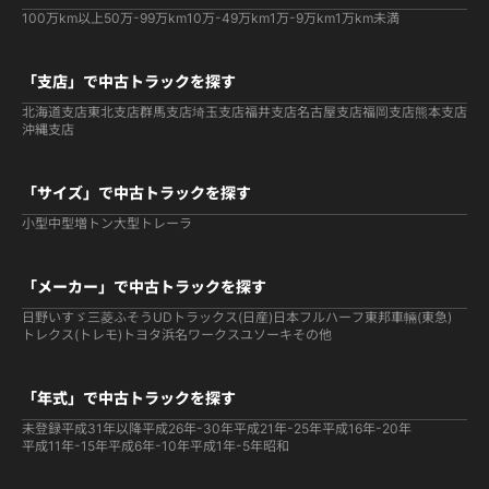
100万km以上
50万-99万km
10万-49万km
1万-9万km
1万km未満
「支店」で中古トラックを探す
北海道支店
東北支店
群馬支店
埼玉支店
福井支店
名古屋支店
福岡支店
熊本支店
沖縄支店
「サイズ」で中古トラックを探す
小型
中型
増トン
大型
トレーラ
「メーカー」で中古トラックを探す
日野
いすゞ
三菱ふそう
UDトラックス(日産)
日本フルハーフ
東邦車輛(東急)
トレクス(トレモ)
トヨタ
浜名ワークス
ユソーキ
その他
「年式」で中古トラックを探す
未登録
平成31年以降
平成26年-30年
平成21年-25年
平成16年-20年
平成11年-15年
平成6年-10年
平成1年-5年
昭和