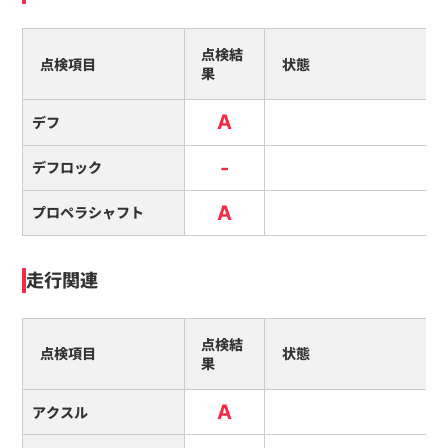
点検結
点検項目
状態
果
A
デフ
-
デフロック
A
プロペラシャフト
走行関連
点検結
点検項目
状態
果
A
アクスル