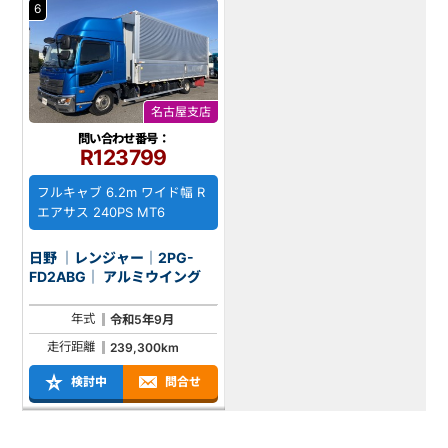
6
名古屋支店
問い合わせ番号：
R123799
フルキャブ 6.2m ワイド幅 R
エアサス 240PS MT6
日野 ｜レンジャー｜2PG-
FD2ABG｜ アルミウイング
年式
令和5年9月
走行距離
239,300km
検討中
問合せ