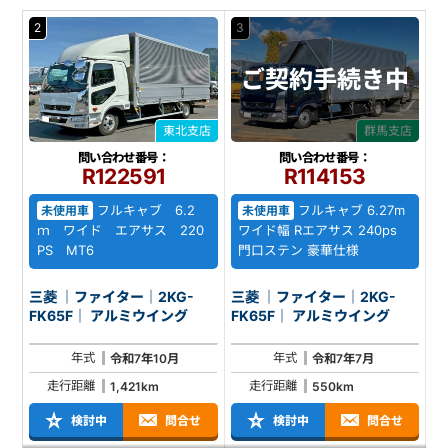
2
3
ご契約
手続き中
東北支店
群馬支店
問い合わせ番号：
問い合わせ番号：
R122591
R114153
フルキャブ 6.2
フルキャブ 6.27m
未使用車
未使用車
ｍ ワイド エアサス 220
ワイド幅 Rエアサス 240ps
PS MT6
門口ステン 豪華仕様
三菱 ｜ファイター｜2KG-
三菱 ｜ファイター｜2KG-
FK65F｜ アルミウイング
FK65F｜ アルミウイング
年式
年式
令和7年10月
令和7年7月
走行距離
走行距離
1,421km
550km
検討中
問合せ
検討中
問合せ