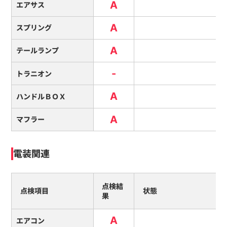
A
エアサス
A
スプリング
A
テールランプ
-
トラニオン
A
ハンドルＢＯＸ
A
マフラー
電装関連
点検結
点検項目
状態
果
A
エアコン