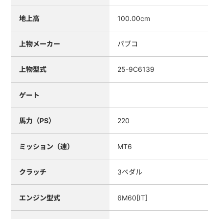
地上高
100.00cm
上物メーカー
パブコ
上物型式
25-9C6139
ゲート
馬力（PS）
220
ミッション（速）
MT6
クラッチ
3ペダル
エンジン型式
6M60[IT]