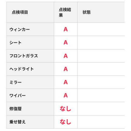
点検結
点検項目
状態
果
A
ウィンカー
A
シート
A
フロントガラス
A
ヘッドライト
A
ミラー
A
ワイパー
なし
修復暦
なし
乗せ替え