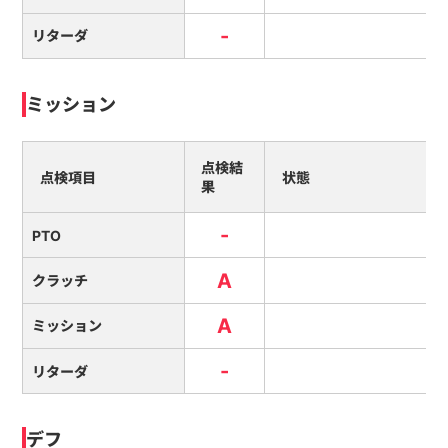
-
リターダ
ミッション
点検結
点検項目
状態
果
-
PTO
A
クラッチ
A
ミッション
-
リターダ
デフ