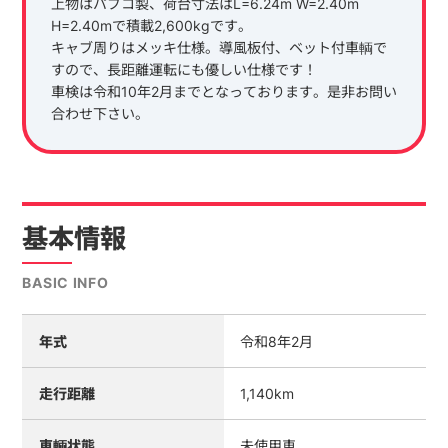
上物はパブコ製、荷台寸法はL=6.24m W=2.40m
H=2.40mで積載2,600kgです。
キャブ周りはメッキ仕様。導風板付、ベット付車輌で
すので、長距離運転にも優しい仕様です！
車検は令和10年2月までとなっております。是非お問い
合わせ下さい。
基本情報
BASIC INFO
年式
令和8年2月
走行距離
1,140km
車輌状態
未使用車