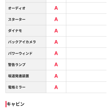
A
オーディオ
A
スターター
A
ダイナモ
A
バックアイカメラ
A
パワーウィンド
A
警告ランプ
A
坂道発進装置
A
電格ミラー
キャビン