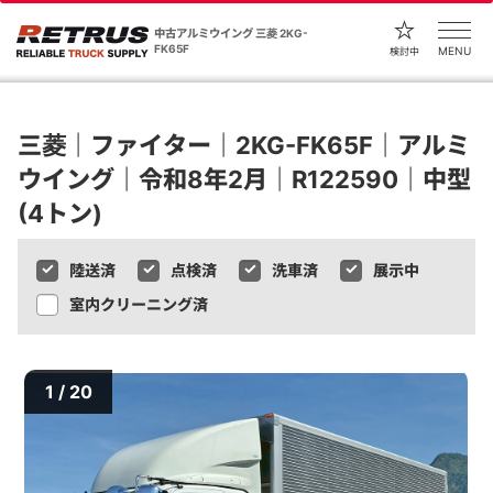
中古アルミウイング 三菱 2KG-
FK65F
MENU
検討中
三菱｜ファイター｜2KG-FK65F｜アルミ
ウイング｜令和8年2月｜R122590｜中型
(4トン)
陸送済
点検済
洗車済
展示中
室内クリーニング済
1 / 20