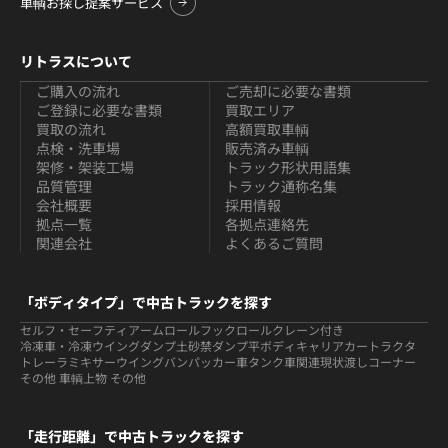
車輌お探し提案サービス
リトラスについて
ご購入の流れ
ご売却に必要な書類
ご登録に必要な書類
買取エリア
買取の流れ
高額買取車輌
点検・洗車場
販売済み車輌
架修・架装工場
トラック形状用語集
品質管理
トラック通称名集
会社概要
採用情報
拠点一覧
各拠点連絡先
関連会社
よくあるご質問
「ボディタイプ」で中古トラックを探す
セルフ・セーフティ
アームロールフックロール
クレーン付き
冷凍車・冷凍ウイング
ダンプ
土砂禁ダンプ
平ボディ
キャリアカー
トラクタ
トレーラ
ミキサー
ウイング
バン
パッカー車
タンク車関連
現状渡しコーナー
その他 車輌
上物 その他
「走行距離」で中古トラックを探す