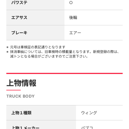
パワステ
○
エアサス
後輪
ブレーキ
エアー
元号は車検証の表記通りとなります
抹消車輌については、旧車検時の積載量となります。新規登録の際は、
減トンとなる場合がございますのでご注意下さい。
上物情報
TRUCK BODY
上物１種類
ウィング
上物１メーカー
パブコ