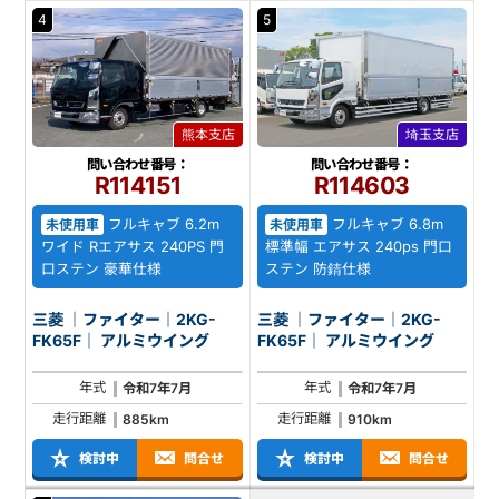
4
5
熊本支店
埼玉支店
問い合わせ番号：
問い合わせ番号：
R114151
R114603
フルキャブ 6.2m
フルキャブ 6.8m
未使用車
未使用車
ワイド Rエアサス 240PS 門
標準幅 エアサス 240ps 門口
口ステン 豪華仕様
ステン 防錆仕様
三菱 ｜ファイター｜2KG-
三菱 ｜ファイター｜2KG-
FK65F｜ アルミウイング
FK65F｜ アルミウイング
年式
年式
令和7年7月
令和7年7月
走行距離
走行距離
885km
910km
検討中
問合せ
検討中
問合せ