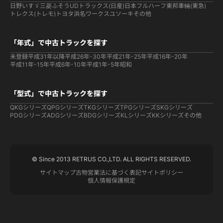
日野
いすゞ
三菱ふそう
UDトラックス(日産)
日本フルハーフ
東邦車輛(東急)
トレクス(トレモ)
トヨタ
浜名ワークス
ユソーキ
その他
「年式」で中古トラックを探す
未登録
平成31年以降
平成26年-30年
平成21年-25年
平成16年-20年
平成11年-15年
平成6年-10年
平成1年-5年
昭和
「型式」で中古トラックを探す
QKGシリーズ
QPGシリーズ
TKGシリーズ
TPGシリーズ
SKGシリーズ
PDGシリーズ
ADGシリーズ
BDGシリーズ
KLシリーズ
KKシリーズ
その他
© Since 2013 RETRUS CO.,LTD. ALL RIGHTS RESERVED.
サイトマップ
古物営業法に基づく表記
サイトポリシー
個人情報保護規定