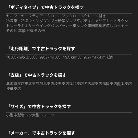
「ボディタイプ」で中古トラックを探す
セルフ・セーフティ
アームロールフックロール
クレーン付き
冷凍車・冷凍ウイング
ダンプ
土砂禁ダンプ
平ボディ
キャリアカー
トラクタ
トレーラ
ミキサー
ウイング
バン
パッカー車
タンク車関連
現状渡しコーナー
その他 車輌
上物 その他
「走行距離」で中古トラックを探す
100万km以上
50万-99万km
10万-49万km
1万-9万km
1万km未満
「支店」で中古トラックを探す
北海道支店
東北支店
群馬支店
埼玉支店
福井支店
名古屋支店
福岡支店
熊本支店
沖縄支店
「サイズ」で中古トラックを探す
小型
中型
増トン
大型
トレーラ
「メーカー」で中古トラックを探す