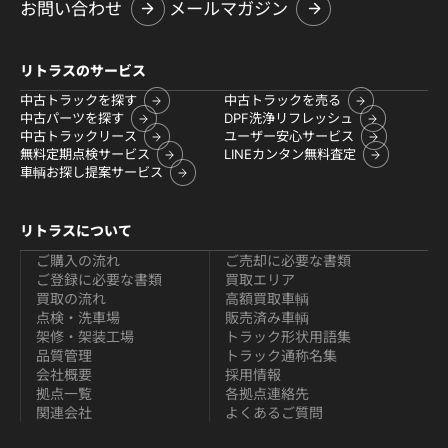
お問い合わせ
メールマガジン
リトラスのサービス
中古トラックを探す
中古トラックを売る
中古パーツを探す
DPF洗浄リフレッシュ
中古トラックリース
ユーザー安心サービス
無料定期点検サービス
LINEカンタン無料査定
車輌お探し提案サービス
リトラスについて
ご購入の流れ
ご売却に必要な書類
ご登録に必要な書類
買取エリア
買取の流れ
高額買取車輌
点検・洗車場
販売済み車輌
架修・架装工場
トラック形状用語集
品質管理
トラック通称名集
会社概要
採用情報
拠点一覧
各拠点連絡先
関連会社
よくあるご質問