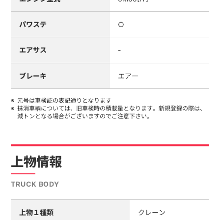
パワステ
○
エアサス
-
ブレーキ
エアー
元号は車検証の表記通りとなります
抹消車輌については、旧車検時の積載量となります。新規登録の際は、
減トンとなる場合がございますのでご注意下さい。
上物情報
TRUCK BODY
上物１種類
クレーン