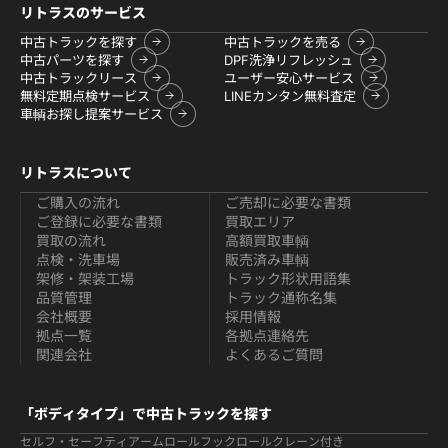
リトラスのサービス
中古トラックを探す
中古トラックを売る
中古パーツを探す
DPF洗浄リフレッシュ
中古トラックリース
ユーザー安心サービス
無料定期点検サービス
LINEカンタン無料査定
車輌お探し提案サービス
リトラスについて
ご購入の流れ
ご売却に必要な書類
ご登録に必要な書類
買取エリア
買取の流れ
高額買取車輌
点検・洗車場
販売済み車輌
架修・架装工場
トラック形状用語集
品質管理
トラック通称名集
会社概要
採用情報
拠点一覧
各拠点連絡先
関連会社
よくあるご質問
「ボディタイプ」で中古トラックを探す
セルフ・セーフティ
アームロールフックロール
クレーン付き