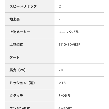
スピードリミッタ
○
地上高
-
上物メーカー
ユニックパル
上物型式
E110-30V6SF
ゲート
馬力（PS）
270
ミッション（速）
MT6
クラッチ
3ペダル
エンジン型式
6M60[IT]