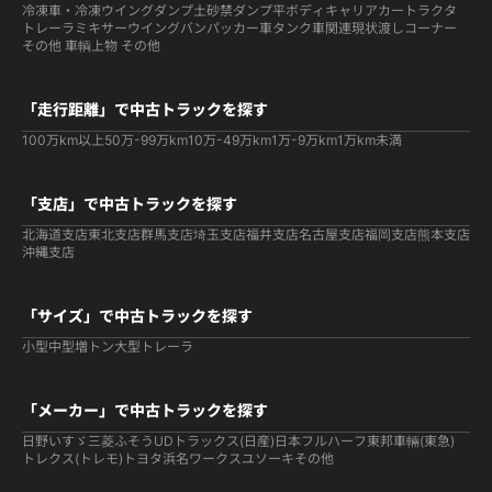
冷凍車・冷凍ウイング
ダンプ
土砂禁ダンプ
平ボディ
キャリアカー
トラクタ
トレーラ
ミキサー
ウイング
バン
パッカー車
タンク車関連
現状渡しコーナー
その他 車輌
上物 その他
「走行距離」で中古トラックを探す
100万km以上
50万-99万km
10万-49万km
1万-9万km
1万km未満
「支店」で中古トラックを探す
北海道支店
東北支店
群馬支店
埼玉支店
福井支店
名古屋支店
福岡支店
熊本支店
沖縄支店
「サイズ」で中古トラックを探す
小型
中型
増トン
大型
トレーラ
「メーカー」で中古トラックを探す
日野
いすゞ
三菱ふそう
UDトラックス(日産)
日本フルハーフ
東邦車輛(東急)
トレクス(トレモ)
トヨタ
浜名ワークス
ユソーキ
その他