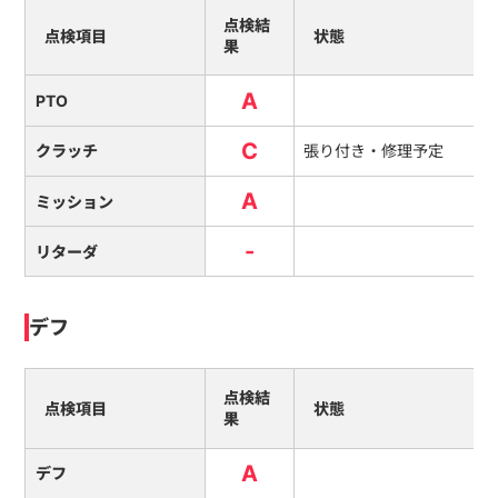
点検結
点検項目
状態
果
A
PTO
C
クラッチ
張り付き・修理予定
A
ミッション
-
リターダ
デフ
点検結
点検項目
状態
果
A
デフ