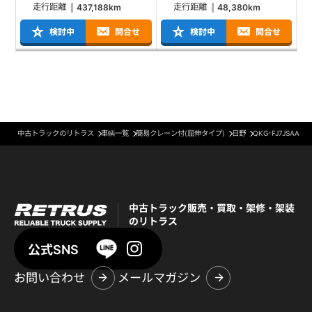
走行距離
走行距離
437,188km
48,380km
検討中
問合せ
検討中
問合せ
中古トラックのリトラス
車輌一覧
簡易クレーン付(屈伸タイプ)
日野
QKG-FJ7JSAA
中古トラック販売・買取・架修・架装
のリトラス
公式SNS
お問い合わせ
メールマガジン