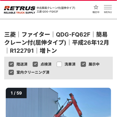
中古簡易クレーン付(屈伸タイプ)
三菱 QDG-FQ62F
MENU
検討中
三菱｜ファイター｜QDG-FQ62F｜簡易
クレーン付(屈伸タイプ)｜平成26年12月
｜R122791｜増トン
陸送済
点検済
洗車済
展示中
室内クリーニング済
1 / 59