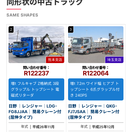
同形状の中古トラック
SAME SHAPES
2
3
熊本支店
埼玉支店
問い合わせ番号：
問い合わせ番号：
R122237
R122064
増t フルキャブ Z格納式 3段
増t 7.2m ワイド幅 ヒアブ ト
グラップル トップシート 電
ップシート 6爪グラップル付
磁式リターダ
き 240PS
日野 ｜レンジャー｜LDG-
日野 ｜レンジャー｜QKG-
FG8JJAA｜ 簡易クレーン付
FJ7JSAA｜ 簡易クレーン付
(屈伸タイプ)
(屈伸タイプ)
年式
年式
平成26年11月
平成25年12月