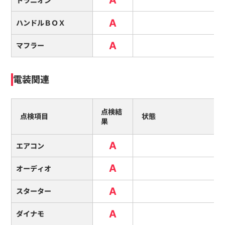
トラニオン
A
ハンドルＢＯＸ
A
マフラー
電装関連
点検結
点検項目
状態
果
A
エアコン
A
オーディオ
A
スターター
A
ダイナモ