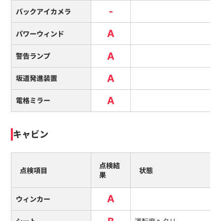
-
バックアイカメラ
A
パワーウィンド
A
警告ランプ
A
坂道発進装置
A
電格ミラー
キャビン
点検結
点検項目
状態
果
A
ウィンカー