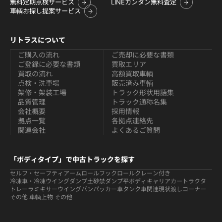
無料定期点検サービス
LINEカンタン無料査定
車輌お探し提案サービス
リトラスについて
ご購入の流れ
ご売却に必要な書類
ご登録に必要な書類
買取エリア
買取の流れ
高額買取車輌
点検・洗車場
販売済み車輌
架修・架装工場
トラック形状用語集
品質管理
トラック通称名集
会社概要
採用情報
拠点一覧
各拠点連絡先
関連会社
よくあるご質問
「ボディタイプ」で中古トラックを探す
セルフ・セーフティ
アームロールフックロール
クレーン付き
冷凍車・冷凍ウイング
ダンプ
土砂禁ダンプ
平ボディ
キャリアカー
トラクタ
トレーラ
ミキサー
ウイング
バン
パッカー車
タンク車関連
現状渡しコーナー
その他 車輌
上物 その他