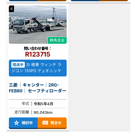
6
群馬支店
問い合わせ番号：
R123715
3t 極東 ウィンチ ラ
陸送中
ジコン 150PS デュオニック
三菱 ｜キャンター｜2RG-
FEB80｜ セーフティローダー
年式
令和5年4月
走行距離
90,043km
検討中
問合せ