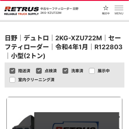
中古セーフティローダー 日野
2KG-XZU722M
MENU
検討中
日野｜デュトロ｜2KG-XZU722M｜セー
フティローダー｜令和4年1月｜R122803
｜小型(2トン)
陸送済
点検済
洗車済
展示中
室内クリーニング済