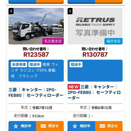
4
5
名古屋支店
福井支店
問い合わせ番号：
問い合わせ番号：
R123587
R130787
極東 ウィ
未使用車
陸送中
陸送中
ンチ ラジコン 175PS 車載
用 フラトップ
NEW
三菱 ｜キャンター｜
三菱 ｜キャンター｜2PG-
2PG-FEB80｜ セーフティロ
FEB80｜ セーフティローダー
ーダー
年式
年式
令和7年10月
令和6年10月
走行距離
走行距離
552km
-
検討中
問合せ
検討中
問合せ