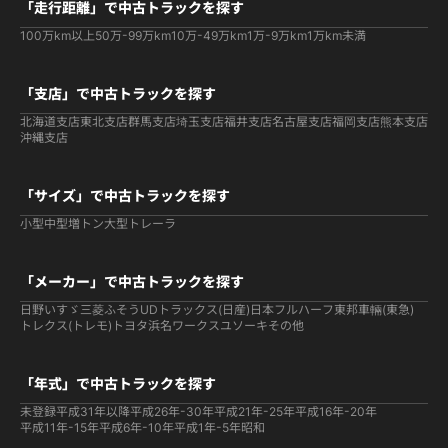
「走行距離」で中古トラックを探す
100万km以上
50万-99万km
10万-49万km
1万-9万km
1万km未満
「支店」で中古トラックを探す
北海道支店
東北支店
群馬支店
埼玉支店
福井支店
名古屋支店
福岡支店
熊本支店
沖縄支店
「サイズ」で中古トラックを探す
小型
中型
増トン
大型
トレーラ
「メーカー」で中古トラックを探す
日野
いすゞ
三菱ふそう
UDトラックス(日産)
日本フルハーフ
東邦車輛(東急)
トレクス(トレモ)
トヨタ
浜名ワークス
ユソーキ
その他
「年式」で中古トラックを探す
未登録
平成31年以降
平成26年-30年
平成21年-25年
平成16年-20年
平成11年-15年
平成6年-10年
平成1年-5年
昭和