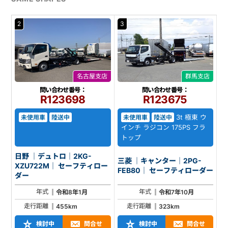
2
3
名古屋支店
群馬支店
問い合わせ番号：
問い合わせ番号：
R123698
R123675
3t 極東 ウ
未使用車
陸送中
未使用車
陸送中
インチ ラジコン 175PS フラ
トップ
日野 ｜デュトロ｜2KG-
三菱 ｜キャンター｜2PG-
XZU722M｜ セーフティロー
FEB80｜ セーフティローダー
ダー
年式
年式
令和8年1月
令和7年10月
走行距離
走行距離
455km
323km
検討中
問合せ
検討中
問合せ