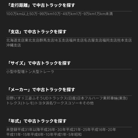
「走行距離」で中古トラックを探す
100万km以上
50万-99万km
10万-49万km
1万-9万km
1万km未満
「支店」で中古トラックを探す
北海道支店
東北支店
群馬支店
埼玉支店
福井支店
名古屋支店
福岡支店
熊本支店
沖縄支店
「サイズ」で中古トラックを探す
小型
中型
増トン
大型
トレーラ
「メーカー」で中古トラックを探す
日野
いすゞ
三菱ふそう
UDトラックス(日産)
日本フルハーフ
東邦車輛(東急)
トレクス(トレモ)
トヨタ
浜名ワークス
ユソーキ
その他
「年式」で中古トラックを探す
未登録
平成31年以降
平成26年-30年
平成21年-25年
平成16年-20年
平成11年-15年
平成6年-10年
平成1年-5年
昭和