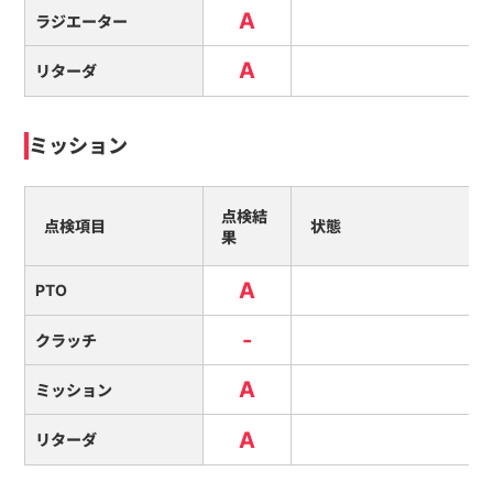
A
ラジエーター
A
リターダ
ミッション
点検結
点検項目
状態
果
A
PTO
-
クラッチ
A
ミッション
A
リターダ