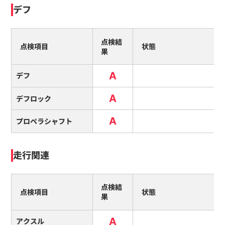
デフ
点検結
点検項目
状態
果
A
デフ
A
デフロック
A
プロペラシャフト
走行関連
点検結
点検項目
状態
果
A
アクスル