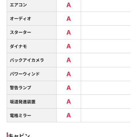
A
エアコン
A
オーディオ
A
スターター
A
ダイナモ
A
バックアイカメラ
A
パワーウィンド
A
警告ランプ
A
坂道発進装置
A
電格ミラー
キャビン