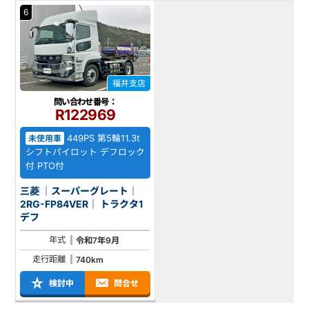
6
福井支店
問い合わせ番号：
R122969
449PS 第5輪11.3t
未使用車
シフトパイロット デフロック
付 PTO付
三菱 ｜スーパーグレート｜
2RG-FP84VER｜ トラクタ1
デフ
年式
令和7年9月
走行距離
740km
検討中
問合せ