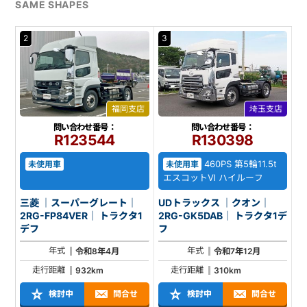
SAME SHAPES
2
3
福岡支店
埼玉支店
問い合わせ番号：
問い合わせ番号：
R123544
R130398
460PS 第5輪11.5t
未使用車
未使用車
エスコットⅥ ハイルーフ
三菱 ｜スーパーグレート｜
UDトラックス ｜クオン｜
2RG-FP84VER｜ トラクタ1
2RG-GK5DAB｜ トラクタ1デ
デフ
フ
年式
年式
令和8年4月
令和7年12月
走行距離
走行距離
932km
310km
検討中
問合せ
検討中
問合せ