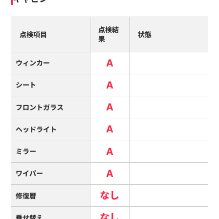
点検結
点検項目
状態
果
A
ウィンカー
A
シート
A
フロントガラス
A
ヘッドライト
A
ミラー
A
ワイパー
なし
修復暦
なし
乗せ替え