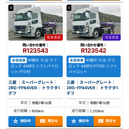
4
5
熊本支店
埼玉支店
問い合わせ番号：
問い合わせ番号：
R123543
R123542
中間尺 11.3t デフ
中間尺 11.3t デフ
未使用車
未使用車
ロック 449PS シフトパイロ
ロック 449PS PTO付 シフト
ット PTO付
パイロット
三菱 ｜スーパーグレート｜
三菱 ｜スーパーグレート｜
2RG-FP84VER｜ トラクタ1
2RG-FP84VER｜ トラクタ1
デフ
デフ
年式
年式
令和7年10月
令和7年10月
走行距離
走行距離
600km
1,210km
検討中
問合せ
検討中
問合せ