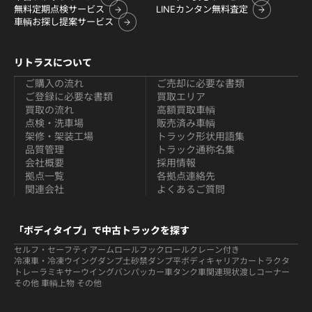
無料定期点検サービス
LINEカンタン無料査定
車輌お探し提案サービス
リトラスについて
ご購入の流れ
ご売却に必要な書類
ご登録に必要な書類
買取エリア
買取の流れ
高額買取車輌
点検・洗車場
販売済み車輌
架修・架装工場
トラック形状用語集
品質管理
トラック通称名集
会社概要
採用情報
拠点一覧
各拠点連絡先
関連会社
よくあるご質問
「ボディタイプ」で中古トラックを探す
セルフ・セーフティ
アームロールフックロール
クレーン付き
冷凍車・冷凍ウイング
ダンプ
土砂禁ダンプ
平ボディ
キャリアカー
トラクタ
トレーラ
ミキサー
ウイング
バン
パッカー車
タンク車関連
現状渡しコーナー
その他 車輌
上物 その他