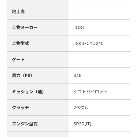
地上高
-
上物メーカー
JOST
上物型式
JSK37CYO240
ゲート
馬力（PS）
449
ミッション（速）
シフトパイロット
クラッチ
2ペダル
エンジン型式
6R30[IT]