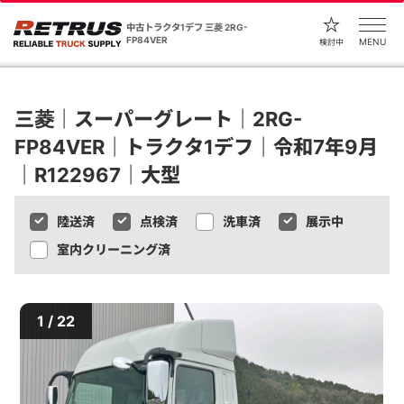
中古トラクタ1デフ 三菱 2RG-
FP84VER
MENU
検討中
三菱｜スーパーグレート｜2RG-
FP84VER｜トラクタ1デフ｜令和7年9月
｜R122967｜大型
陸送済
点検済
洗車済
展示中
室内クリーニング済
1 / 22