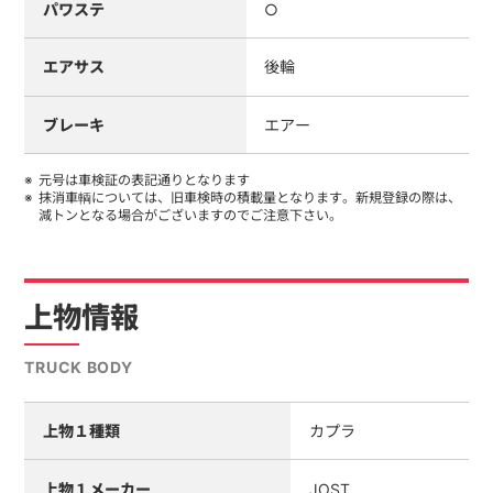
パワステ
○
エアサス
後輪
ブレーキ
エアー
元号は車検証の表記通りとなります
抹消車輌については、旧車検時の積載量となります。新規登録の際は、
減トンとなる場合がございますのでご注意下さい。
上物情報
TRUCK BODY
上物１種類
カプラ
上物１メーカー
JOST