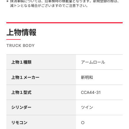
抹消車輌については、旧車検時の積載量となります。新規登録の際は、
減トンとなる場合がございますのでご注意下さい。
上物情報
TRUCK BODY
上物１種類
アームロール
上物１メーカー
新明和
上物１型式
CCA44-31
シリンダー
ツイン
リモコン
○