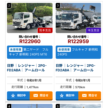
2
3
熊本支店
埼玉支店
問い合わせ番号：
問い合わせ番号：
R122960
R122959
第二ヤード フル
フルキャブ 新明和
未使用車
未使用車
キャブ 新明和 240PS MT6
240PS
日野 ｜レンジャー｜2PG-
日野 ｜レンジャー｜2PG-
FD2ABA｜ アームロール
FD2ABA｜ アームロール
年式
年式
令和8年1月
令和8年1月
走行距離
走行距離
1,477km
570km
検討中
問合せ
検討中
問合せ
4
5