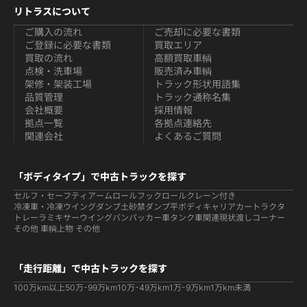
リトラスについて
ご購入の流れ
ご売却に必要な書類
ご登録に必要な書類
買取エリア
買取の流れ
高額買取車輌
点検・洗車場
販売済み車輌
架修・架装工場
トラック形状用語集
品質管理
トラック通称名集
会社概要
採用情報
拠点一覧
各拠点連絡先
関連会社
よくあるご質問
「ボディタイプ」で中古トラックを探す
セルフ・セーフティ
アームロールフックロール
クレーン付き
冷凍車・冷凍ウイング
ダンプ
土砂禁ダンプ
平ボディ
キャリアカー
トラクタ
トレーラ
ミキサー
ウイング
バン
パッカー車
タンク車関連
現状渡しコーナー
その他 車輌
上物 その他
「走行距離」で中古トラックを探す
100万km以上
50万-99万km
10万-49万km
1万-9万km
1万km未満