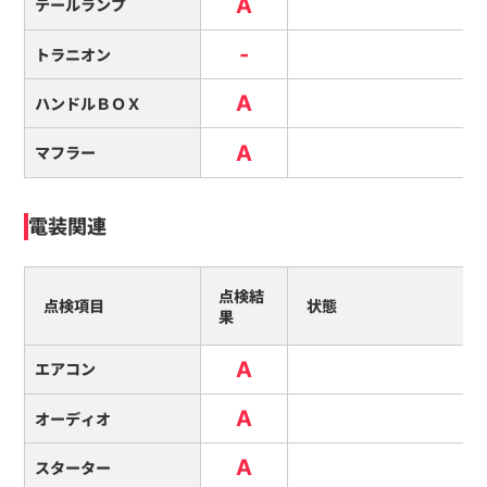
A
テールランプ
-
トラニオン
A
ハンドルＢＯＸ
A
マフラー
電装関連
点検結
点検項目
状態
果
A
エアコン
A
オーディオ
A
スターター