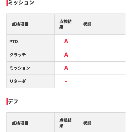
ミッション
点検結
点検項目
状態
果
A
PTO
A
クラッチ
A
ミッション
-
リターダ
デフ
点検結
点検項目
状態
果