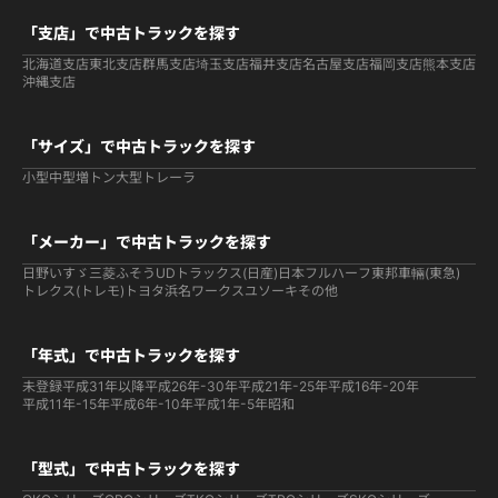
「支店」で中古トラックを探す
北海道支店
東北支店
群馬支店
埼玉支店
福井支店
名古屋支店
福岡支店
熊本支店
沖縄支店
「サイズ」で中古トラックを探す
小型
中型
増トン
大型
トレーラ
「メーカー」で中古トラックを探す
日野
いすゞ
三菱ふそう
UDトラックス(日産)
日本フルハーフ
東邦車輛(東急)
トレクス(トレモ)
トヨタ
浜名ワークス
ユソーキ
その他
「年式」で中古トラックを探す
未登録
平成31年以降
平成26年-30年
平成21年-25年
平成16年-20年
平成11年-15年
平成6年-10年
平成1年-5年
昭和
「型式」で中古トラックを探す