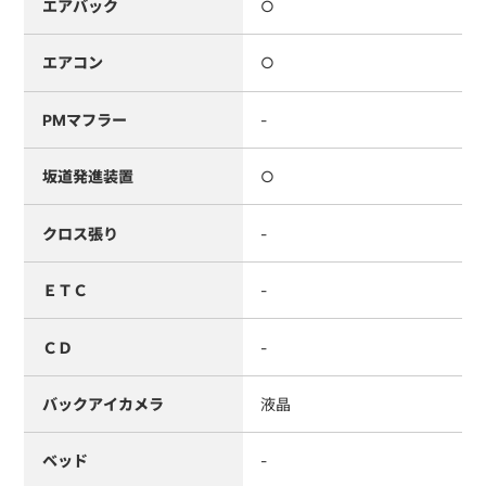
エアバック
○
エアコン
○
PMマフラー
-
坂道発進装置
○
クロス張り
-
ＥＴＣ
-
ＣＤ
-
バックアイカメラ
液晶
ベッド
-