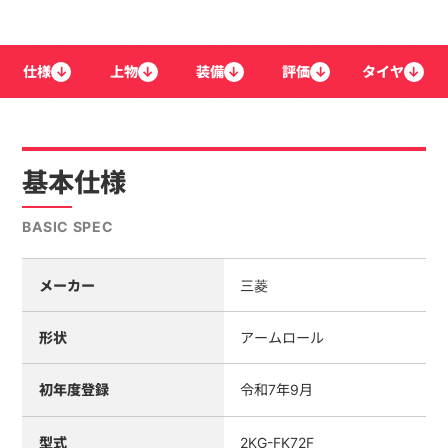
仕様
↓
上物
↓
装備
↓
評価
↓
タイヤ
↓
基本仕様
BASIC SPEC
メーカー
三菱
形状
アームロール
初年度登録
令和7年9月
型式
2KG-FK72F