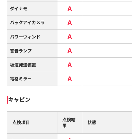
A
ダイナモ
A
バックアイカメラ
A
パワーウィンド
A
警告ランプ
A
坂道発進装置
A
電格ミラー
キャビン
点検結
点検項目
状態
果