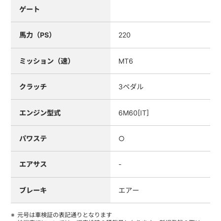
ゲート
馬力（PS）
220
ミッション（速）
MT6
クラッチ
3ペダル
エンジン型式
6M60[IT]
パワステ
○
エアサス
-
ブレーキ
エアー
元号は車検証の表記通りとなります