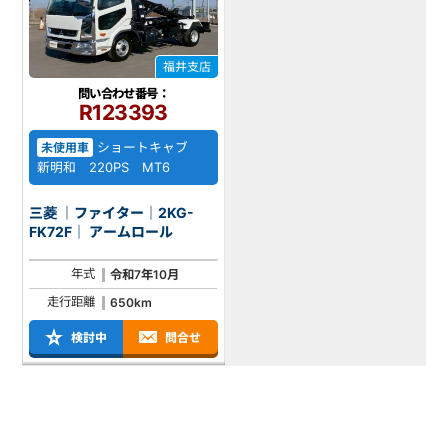
福井支店
問い合わせ番号：
R123393
ショートキャブ
未使用車
新明和 220PS MT6
三菱 ｜ファイター｜2KG-
FK72F｜ アームロール
年式
令和7年10月
走行距離
650km
検討中
問合せ