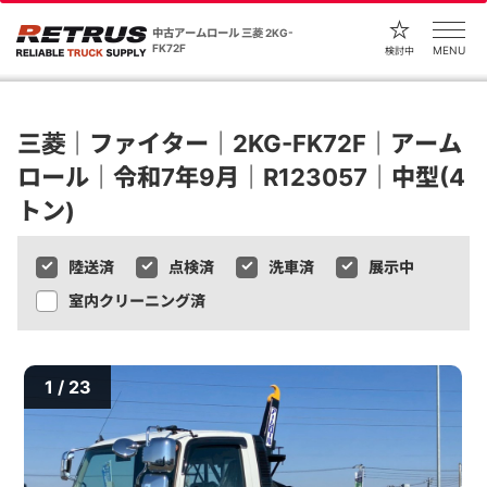
中古アームロール 三菱 2KG-
FK72F
MENU
検討中
三菱｜ファイター｜2KG-FK72F｜アーム
ロール｜令和7年9月｜R123057｜中型(4
トン)
陸送済
点検済
洗車済
展示中
室内クリーニング済
1 / 23