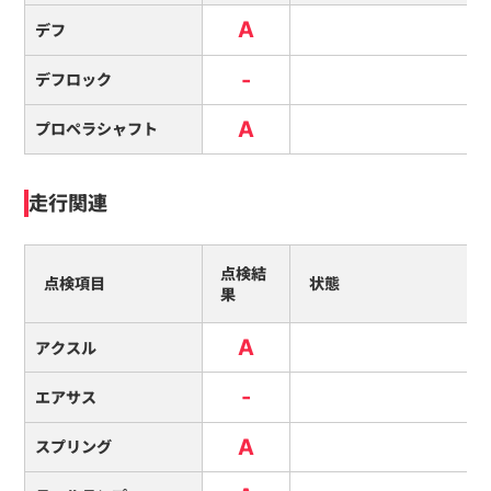
A
デフ
-
デフロック
A
プロペラシャフト
走行関連
点検結
点検項目
状態
果
A
アクスル
-
エアサス
A
スプリング