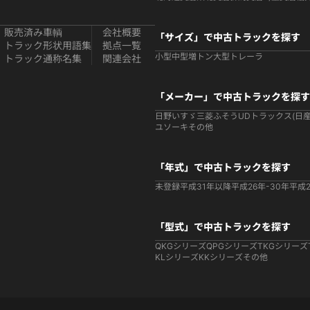
販売済み車輌
会社概要
「サイズ」で中古トラックを探す
トラック形状用語集
拠点一覧
小型
中型
増トン
大型
トレーラ
トラック通称名集
関連会社
「メーカー」で中古トラックを探す
日野
いすゞ
三菱ふそう
UDトラックス(日産
ユソーキ
その他
「年式」で中古トラックを探す
未登録
平成31年以降
平成26年-30年
平成2
「型式」で中古トラックを探す
QKGシリーズ
QPGシリーズ
TKGシリーズ
KLシリーズ
KKシリーズ
その他