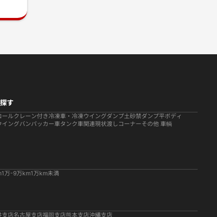
探す
ロール
クレーン付き
冷凍車・冷凍ウイング
ダンプ
土砂禁ダンプ
平ボディ
ウイング
バン
パッカー車
タンク車関連
現状渡しコーナー
その他 車輌
m
1万-9万km
1万km未満
井支店
名古屋支店
福岡支店
熊本支店
沖縄支店