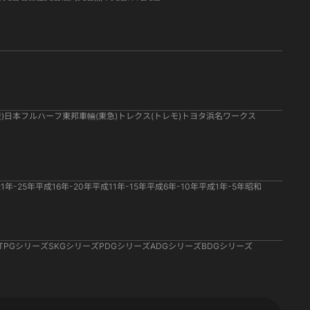
)
日本フルハーフ
東邦車輛(東急)
トレクス(トレモ)
トヨタ
浜名ワークス
1年-25年
平成16年-20年
平成11年-15年
平成6年-10年
平成1年-5年
昭和
TPGシリーズ
SKGシリーズ
PDGシリーズ
ADGシリーズ
BDGシリーズ