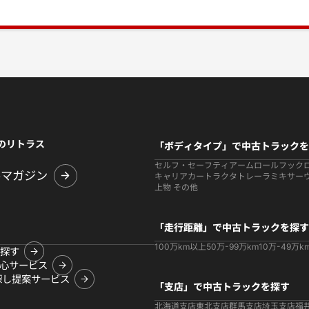
のリトラス
「ボディタイプ」で中古トラックを
セルフ・セーフティ
アームロールフック
ルマガジン
キャリアカー
トラクタ
トレーラ
ミキサー
上物 その他
「走行距離」で中古トラックを探す
100万km以上
50万-99万km
10万-49万k
探す
心サービス
探し提案サービス
「支店」で中古トラックを探す
北海道支店
東北支店
群馬支店
埼玉支店
福