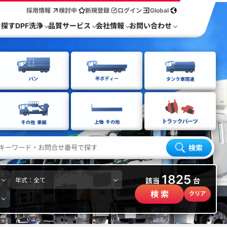
採用情報
検討中
新規登録
ログイン
Global
を探す
DPF洗浄
品質サービス
会社情報
お問い合わせ
検索
1825
該当
台
検 索
クリア