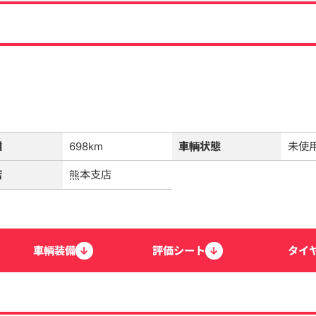
離
698km
車輌状態
未使
店
熊本支店
車輌
装備
↓
評価
シート
↓
タイ