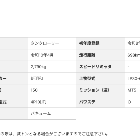
タンクローリー
初年度登録
令和8
令和10年4月
走行距離
698k
2,790kg
スピードリミッタ
-
カー
新明和
上物型式
LP30-
S）
150
ミッション（速）
MT5
型式
4P10[IT]
パワステ
○
バキューム
録の際は、減トンとなる場合がございますのでご注意下さい。