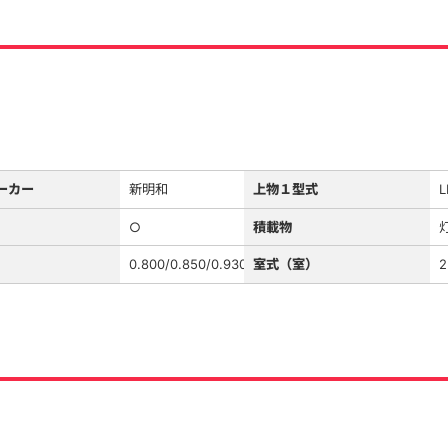
ーカー
新明和
上物１型式
L
○
積載物
0.800/0.850/0.930
室式（室）
2