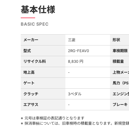
基本仕様
BASIC SPEC
メーカー
三菱
形状
型式
2RG-FEAV0
車検期限
リサイクル料
8,830 円
積載量
地上高
-
上物メー
ゲート
馬力（P
クラッチ
3ペダル
エンジン
エアサス
-
ブレーキ
元号は車検証の表記通りとなります
抹消車輌については、旧車検時の積載量となります。新規登