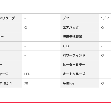
ンリターダ
-
デフ
1デフ
○
エアバック
○
ラー
-
坂道発進装置
-
-
ＣＤ
-
-
パワーウィンド
○
ー
-
ヒーターミラー
-
ャージ
LED
オートクルーズ
-
ク（L）1
70
AdBlue
○