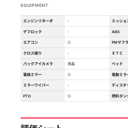
EQUIPMENT
エンジンリターダ
-
ミッショ
デフロック
-
ABS
エアコン
○
PMマフ
クロス張り
-
ＥＴＣ
バックアイカメラ
液晶
ベッド
電格ミラー
○
電動ミラ
ミラーワイパー
-
ディスチ
PTO
○
燃料タン