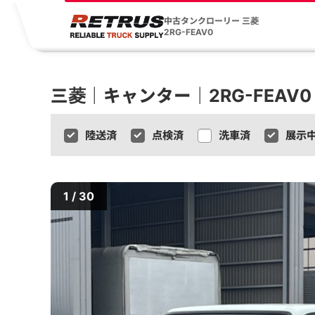
中古タンクローリー 三菱
2RG-FEAV0
三菱｜キャンター｜2RG-FEAV0
陸送済
点検済
洗車済
展示
1 / 30