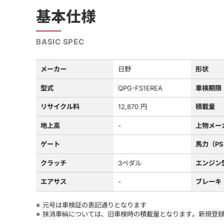
基本仕様
BASIC SPEC
メーカー
日野
形状
型式
QPG-FS1EREA
車検期限
リサイクル料
12,870 円
積載量
地上高
-
上物メー
ゲート
馬力（P
クラッチ
3ペダル
エンジン
エアサス
-
ブレーキ
元号は車検証の表記通りとなります
抹消車輌については、旧車検時の積載量となります。新規登