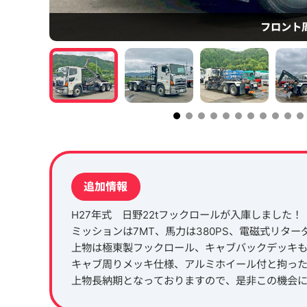
フロント
追加情報
H27年式 日野22tフックロールが入庫しました！
ミッションは7MT、馬力は380PS、電磁式リタ
上物は極東製フックロール、キャブバックデッキ
キャブ周りメッキ仕様、アルミホイール付と拘っ
上物長納期となっておりますので、是非この機会