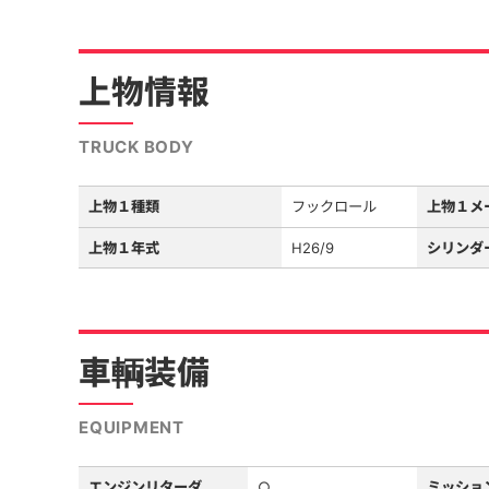
上物情報
TRUCK BODY
上物１種類
フックロール
上物１メ
上物１年式
H26/9
シリンダ
車輌装備
EQUIPMENT
エンジンリターダ
○
ミッショ