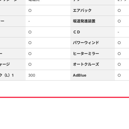
○
エアバック
○
ラー
-
坂道発進装置
○
○
ＣＤ
-
○
パワーウィンド
○
ー
○
ヒーターミラー
○
ャージ
○
オートクルーズ
○
ク（L）1
300
AdBlue
○