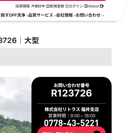
採用情報
検討中
新規登録
ログイン
Global
を探す
DPF洗浄
品質サービス
会社情報
お問い合わせ
3726｜大型
2 / 32
お問い合わせ番号
R123726
株式会社リトラス 福井支店
営業時間：9:00～18:00
0778-43-5221