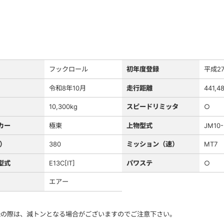
フックロール
初年度登録
平成2
令和8年10月
走行距離
441,4
10,300kg
スピードリミッタ
○
カー
極東
上物型式
JM10-
S）
380
ミッション（速）
MT7
型式
E13C[IT]
パワステ
○
エアー
録の際は、減トンとなる場合がございますのでご注意下さい。