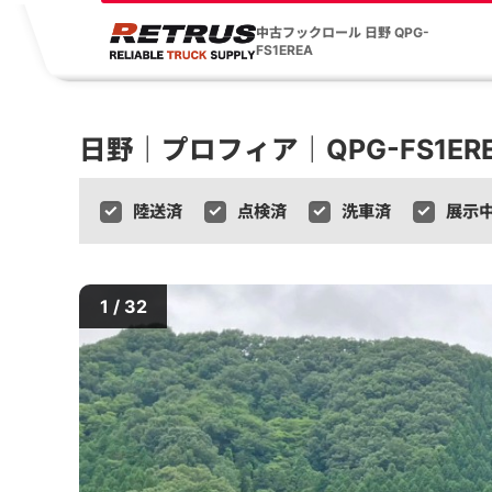
中古フックロール 日野 QPG-
FS1EREA
日野｜プロフィア｜QPG-FS1ER
陸送済
点検済
洗車済
展示
1 / 32