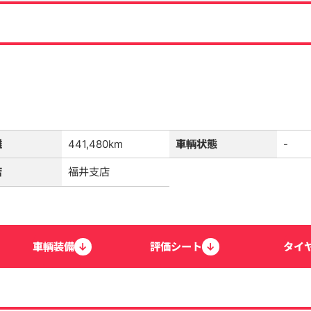
離
441,480km
車輌状態
-
店
福井支店
車輌
装備
↓
評価
シート
↓
タイ