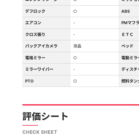
デフロック
○
ABS
エアコン
-
PMマフ
クロス張り
-
ＥＴＣ
バックアイカメラ
液晶
ベッド
電格ミラー
○
電動ミラ
ミラーワイパー
-
ディスチ
PTO
○
燃料タン
評価シート
CHECK SHEET