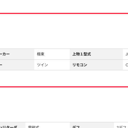
ーカー
極東
上物１型式
J
ー
ツイン
リモコン
ンリターダ
電磁式
デフ
2デフ