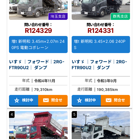
埼玉支店
群馬支店
問い合わせ番号：
問い合わせ番号：
R124329
R124331
増t 新明和 3.45m×2.07m 24
増t 新明和 3.45×2.06 240P
0PS 電動コボレーン
S
いすゞ ｜フォワード｜2RG-
いすゞ ｜フォワード｜2RG-
FTR90U2｜ ダンプ
FTR90U2｜ ダンプ
年式
年式
令和4年11月
令和3年9月
走行距離
走行距離
79,310km
190,385km
検討中
問合せ
検討中
問合せ
4
5