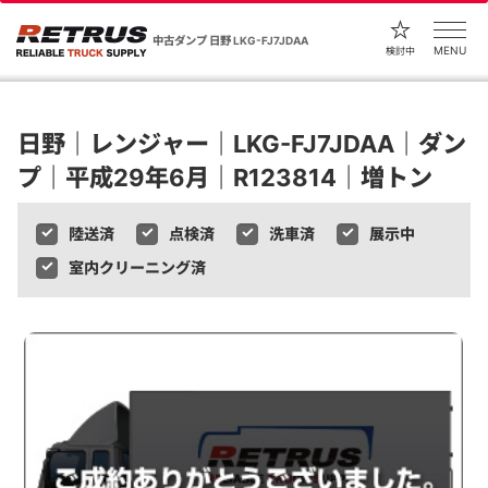
中古ダンプ 日野 LKG-FJ7JDAA
MENU
検討中
日野｜レンジャー｜LKG-FJ7JDAA｜ダン
プ｜平成29年6月｜R123814｜増トン
陸送済
点検済
洗車済
展示中
室内クリーニング済