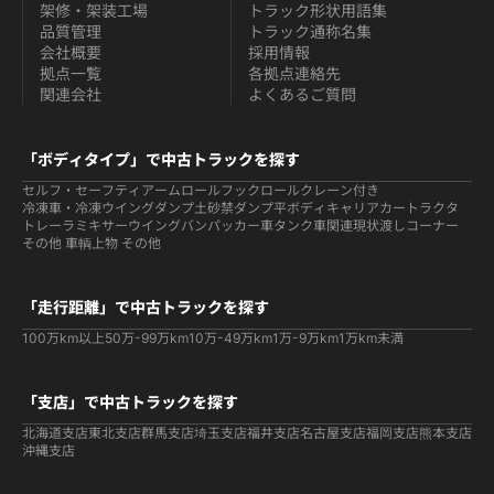
架修・架装工場
トラック形状用語集
品質管理
トラック通称名集
会社概要
採用情報
拠点一覧
各拠点連絡先
関連会社
よくあるご質問
「ボディタイプ」で中古トラックを探す
セルフ・セーフティ
アームロールフックロール
クレーン付き
冷凍車・冷凍ウイング
ダンプ
土砂禁ダンプ
平ボディ
キャリアカー
トラクタ
トレーラ
ミキサー
ウイング
バン
パッカー車
タンク車関連
現状渡しコーナー
その他 車輌
上物 その他
「走行距離」で中古トラックを探す
100万km以上
50万-99万km
10万-49万km
1万-9万km
1万km未満
「支店」で中古トラックを探す
北海道支店
東北支店
群馬支店
埼玉支店
福井支店
名古屋支店
福岡支店
熊本支店
沖縄支店