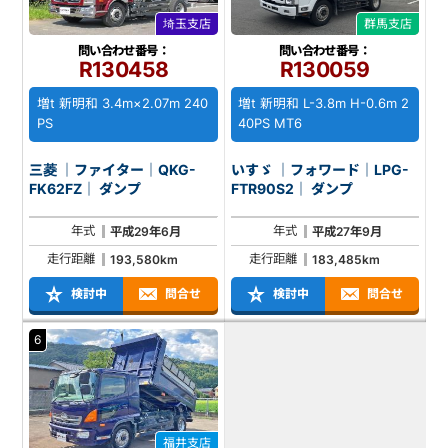
埼玉支店
群馬支店
問い合わせ番号：
問い合わせ番号：
R130458
R130059
増t 新明和 3.4m×2.07m 240
増t 新明和 L-3.8m H-0.6m 2
PS
40PS MT6
三菱 ｜ファイター｜QKG-
いすゞ ｜フォワード｜LPG-
FK62FZ｜ ダンプ
FTR90S2｜ ダンプ
年式
年式
平成29年6月
平成27年9月
走行距離
走行距離
193,580km
183,485km
検討中
問合せ
検討中
問合せ
6
福井支店