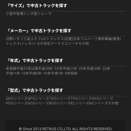
「サイズ」で中古トラックを探す
小型
中型
増トン
大型
トレーラ
「メーカー」で中古トラックを探す
日野
いすゞ
三菱ふそう
UDトラックス(日産)
日本フルハーフ
東邦車輛(東急)
トレクス(トレモ)
トヨタ
浜名ワークス
ユソーキ
その他
「年式」で中古トラックを探す
未登録
平成31年以降
平成26年-30年
平成21年-25年
平成16年-20年
平成11年-15年
平成6年-10年
平成1年-5年
昭和
「型式」で中古トラックを探す
QKGシリーズ
QPGシリーズ
TKGシリーズ
TPGシリーズ
SKGシリーズ
PDGシリーズ
ADGシリーズ
BDGシリーズ
KLシリーズ
KKシリーズ
その他
© Since 2013 RETRUS CO.,LTD. ALL RIGHTS RESERVED.