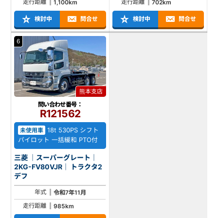
走行距離
走行距離
1,100km
702km
検討中
問合せ
検討中
問合せ
6
熊本支店
問い合わせ番号：
R121562
18t 530PS シフト
未使用車
パイロット 一括緩和 PTO付
三菱 ｜スーパーグレート｜
2KG-FV80VJR｜ トラクタ2
デフ
年式
令和7年11月
走行距離
985km