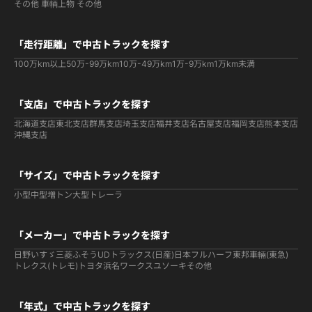
その他 車輌
上物 その他
「走行距離」で中古トラックを探す
100万km以上
50万-99万km
10万-49万km
1万-9万km
1万km未満
「支店」で中古トラックを探す
北海道支店
東北支店
群馬支店
埼玉支店
福井支店
名古屋支店
福岡支店
熊本支店
沖縄支店
「サイズ」で中古トラックを探す
小型
中型
増トン
大型
トレーラ
「メーカー」で中古トラックを探す
日野
いすゞ
三菱ふそう
UDトラックス(日産)
日本フルハーフ
東邦車輛(東急)
トレクス(トレモ)
トヨタ
浜名ワークス
ユソーキ
その他
「年式」で中古トラックを探す