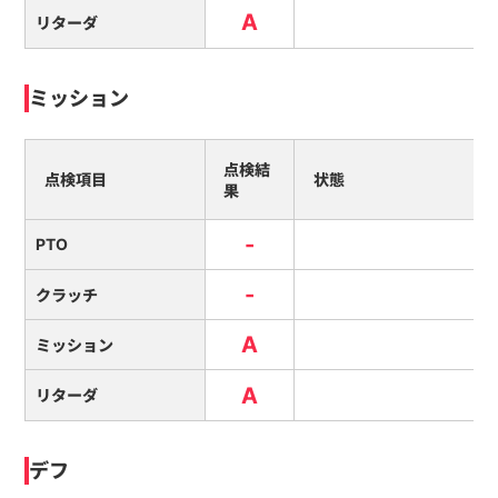
A
リターダ
ミッション
点検結
点検項目
状態
果
-
PTO
-
クラッチ
A
ミッション
A
リターダ
デフ