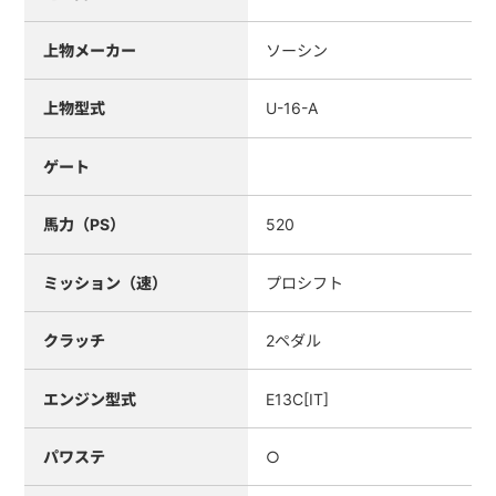
上物メーカー
ソーシン
上物型式
U-16-A
ゲート
馬力（PS）
520
ミッション（速）
プロシフト
クラッチ
2ペダル
エンジン型式
E13C[IT]
パワステ
○