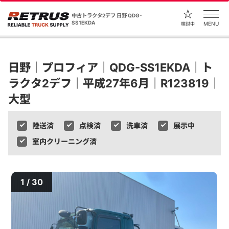
中古トラクタ2デフ 日野 QDG-
SS1EKDA
MENU
検討中
日野｜プロフィア｜QDG-SS1EKDA｜ト
ラクタ2デフ｜平成27年6月｜R123819｜
大型
陸送済
点検済
洗車済
展示中
室内クリーニング済
1 / 30