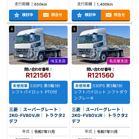
走行距離
走行距離
650km
1,400km
検討中
問合せ
検討中
問合せ
4
5
埼玉支店
名古屋支店
問い合わせ番号：
問い合わせ番号：
R121561
R121560
530PS 第5輪18t
530PS 第5輪18t
未使用車
未使用車
シフトパイロット PTO付
シフトパイロット シフトダウ
ンブレーキ
三菱 ｜スーパーグレート｜
三菱 ｜スーパーグレート｜
2KG-FV80VJR｜ トラクタ2
2KG-FV80VJR｜ トラクタ2
デフ
デフ
年式
年式
令和7年11月
令和7年11月