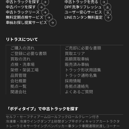
中古トラックを探す
中古トラックを売る
中古パーツを探す
DPF洗浄リフレッシュ
中古トラックリース
ユーザー安心サービス
無料定期点検サービス
LINEカンタン無料査定
車輌お探し提案サービス
リトラスについて
ご購入の流れ
ご売却に必要な書類
ご登録に必要な書類
買取エリア
買取の流れ
高額買取車輌
点検・洗車場
販売済み車輌
架修・架装工場
トラック形状用語集
品質管理
トラック通称名集
会社概要
採用情報
拠点一覧
各拠点連絡先
関連会社
よくあるご質問
「ボディタイプ」で中古トラックを探す
セルフ・セーフティ
アームロールフックロール
クレーン付き
冷凍車・冷凍ウイング
ダンプ
土砂禁ダンプ
平ボディ
キャリアカー
トラクタ
トレーラ
ミキサー
ウイング
バン
パッカー車
タンク車関連
現状渡しコーナー