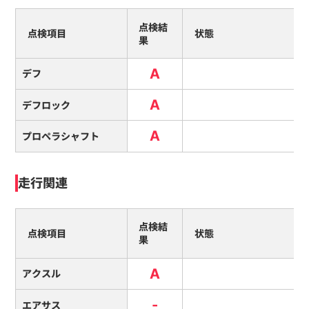
点検結
点検項目
状態
果
A
デフ
A
デフロック
A
プロペラシャフト
走行関連
点検結
点検項目
状態
果
A
アクスル
-
エアサス