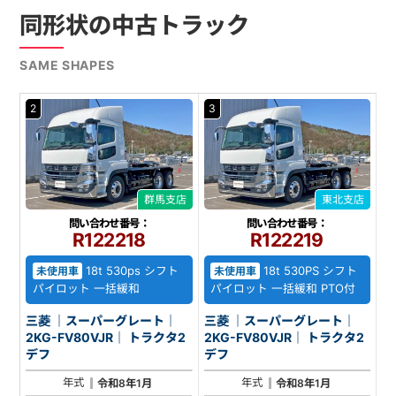
同形状の中古トラック
SAME SHAPES
2
3
群馬支店
東北支店
問い合わせ番号：
問い合わせ番号：
R122218
R122219
18t 530ps シフト
18t 530PS シフト
未使用車
未使用車
パイロット 一括緩和
パイロット 一括緩和 PTO付
三菱 ｜スーパーグレート｜
三菱 ｜スーパーグレート｜
2KG-FV80VJR｜ トラクタ2
2KG-FV80VJR｜ トラクタ2
デフ
デフ
年式
年式
令和8年1月
令和8年1月