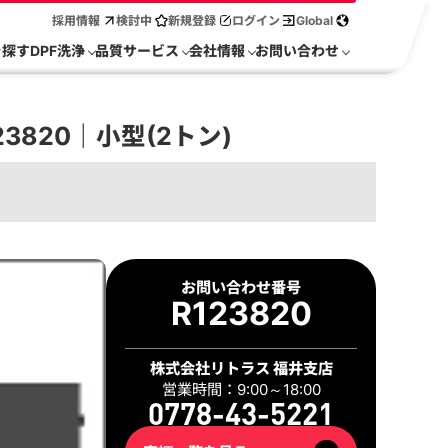
採用情報
検討中
新規登録
ログイン
Global
を探す
DPF洗浄
品質サービス
会社情報
お問い合わせ
3820｜小型(2トン)
お問い合わせ番号
R123820
株式会社リトラス 福井支店
営業時間：9:00～18:00
0778-43-5221