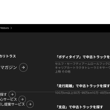
PR88AN
のリトラス
「ボディタイプ」で中古トラックを
セルフ・セーフティ
アームロールフック
ルマガジン
キャリアカー
トラクタ
トレーラ
ミキサー
上物 その他
「走行距離」で中古トラックを探す
100万km以上
50万-99万km
10万-49万k
探す
心サービス
探し提案サービス
「支店」で中古トラックを探す