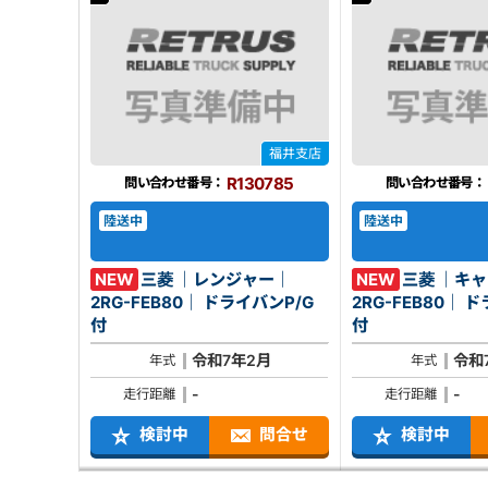
福井支店
R130785
問い合わせ番号：
問い合わせ番号：
陸送中
陸送中
NEW
三菱 ｜レンジャー｜
NEW
三菱 ｜キ
2RG-FEB80｜ ドライバンP/G
2RG-FEB80｜ ドライバンP/G
付
付
令和7年2月
令和
年式
年式
-
-
走行距離
走行距離
検討中
問合せ
検討中