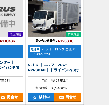
埼玉支店
群馬支店
R130786
R123830
問い合わせ番号：
2t ワイドロング 垂直ゲー
陸送中
ト 150PS 左SD
ャンター｜
いすゞ ｜エルフ｜2RG-
NPR88AN｜ ドライバンP/G付
7年2月
令和5年8月
年式
67,946km
走行距離
問合せ
検討中
問合せ