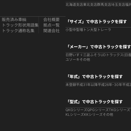
北海道支店
東北支店
群馬支店
埼玉支店
福
販売済み車輌
会社概要
「サイズ」で中古トラックを探す
トラック形状用語集
拠点一覧
小型
中型
増トン
大型
トレーラ
トラック通称名集
関連会社
「メーカー」で中古トラックを探す
日野
いすゞ
三菱ふそう
UDトラックス(日産
ユソーキ
その他
「年式」で中古トラックを探す
未登録
平成31年以降
平成26年-30年
平成2
「型式」で中古トラックを探す
QKGシリーズ
QPGシリーズ
TKGシリーズ
KLシリーズ
KKシリーズ
その他