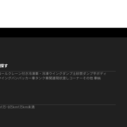
探す
ロール
クレーン付き
冷凍車・冷凍ウイング
ダンプ
土砂禁ダンプ
平ボディ
ウイング
バン
パッカー車
タンク車関連
現状渡しコーナー
その他 車輌
m
1万-9万km
1万km未満