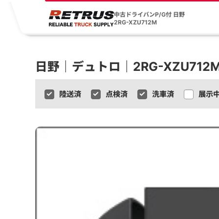
中古ドライバンP/G付 日野
2RG-XZU712M
日野｜デュトロ｜2RG-XZU712
陸送済
点検済
洗車済
展示