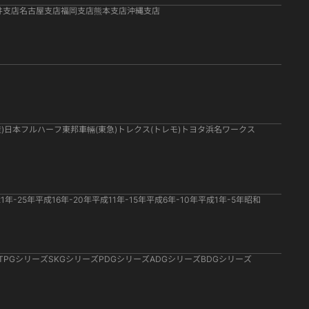
井支店
名古屋支店
福岡支店
熊本支店
沖縄支店
)
日本フルハーフ
東邦車輛(東急)
トレクス(トレモ)
トヨタ
浜名ワークス
1年-25年
平成16年-20年
平成11年-15年
平成6年-10年
平成1年-5年
昭和
TPGシリーズ
SKGシリーズ
PDGシリーズ
ADGシリーズ
BDGシリーズ