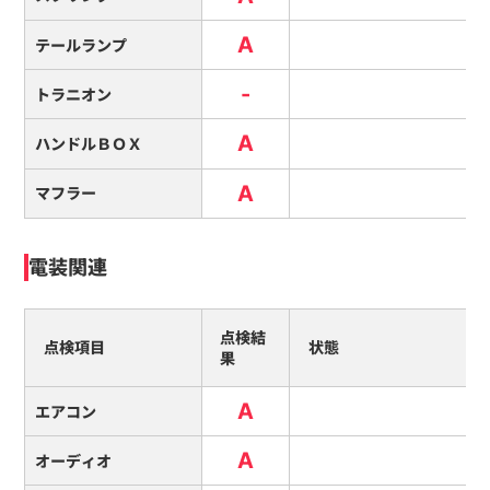
A
テールランプ
-
トラニオン
A
ハンドルＢＯＸ
A
マフラー
電装関連
点検結
点検項目
状態
果
A
エアコン
A
オーディオ