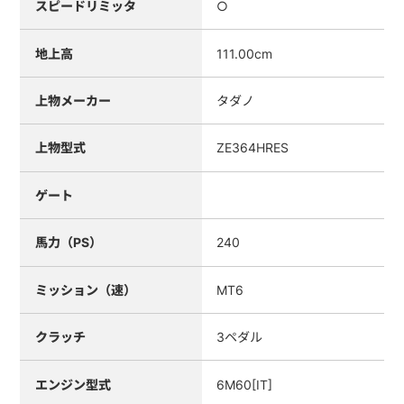
スピードリミッタ
○
地上高
111.00cm
上物メーカー
タダノ
上物型式
ZE364HRES
ゲート
馬力（PS）
240
ミッション（速）
MT6
クラッチ
3ペダル
エンジン型式
6M60[IT]