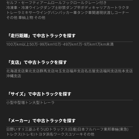
セルフ・セーフティ
アームロールフックロール
クレーン付き
冷凍車・冷凍ウイング
ダンプ
土砂禁ダンプ
平ボディ
キャリアカー
トラクタ
トレーラ
ミキサー
ウイング
バン
パッカー車
タンク車関連
現状渡しコーナー
その他 車輌
上物 その他
「走行距離」で中古トラックを探す
100万km以上
50万-99万km
10万-49万km
1万-9万km
1万km未満
「支店」で中古トラックを探す
北海道支店
東北支店
群馬支店
埼玉支店
福井支店
名古屋支店
福岡支店
熊本支店
沖縄支店
「サイズ」で中古トラックを探す
小型
中型
増トン
大型
トレーラ
「メーカー」で中古トラックを探す
日野
いすゞ
三菱ふそう
UDトラックス(日産)
日本フルハーフ
東邦車輛(東急)
トレクス(トレモ)
トヨタ
浜名ワークス
ユソーキ
その他