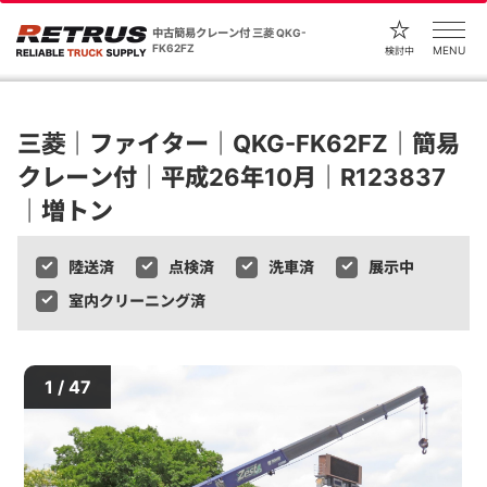
中古簡易クレーン付 三菱 QKG-
FK62FZ
MENU
検討中
三菱｜ファイター｜QKG-FK62FZ｜簡易
クレーン付｜平成26年10月｜R123837
｜増トン
陸送済
点検済
洗車済
展示中
室内クリーニング済
1 / 47