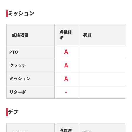
ミッション
点検結
点検項目
状態
果
A
PTO
A
クラッチ
A
ミッション
-
リターダ
デフ
点検結