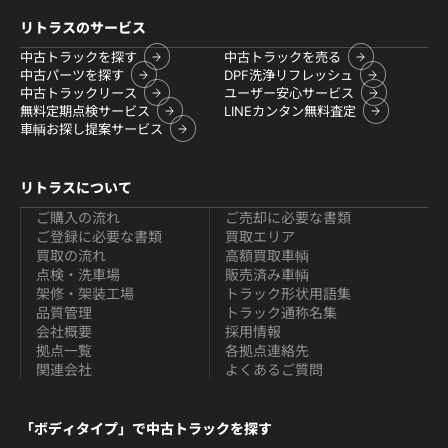
リトラスのサービス
中古トラックを探す
中古トラックを売る
中古パーツを探す
DPF洗浄リフレッシュ
中古トラックリース
ユーザー安心サービス
無料定期点検サービス
LINEカンタン無料査定
車輌お探し提案サービス
リトラスについて
ご購入の流れ
ご売却に必要な書類
ご登録に必要な書類
買取エリア
買取の流れ
高額買取車輌
点検・洗車場
販売済み車輌
架修・架装工場
トラック形状用語集
品質管理
トラック通称名集
会社概要
採用情報
拠点一覧
各拠点連絡先
関連会社
よくあるご質問
「ボディタイプ」で中古トラックを探す