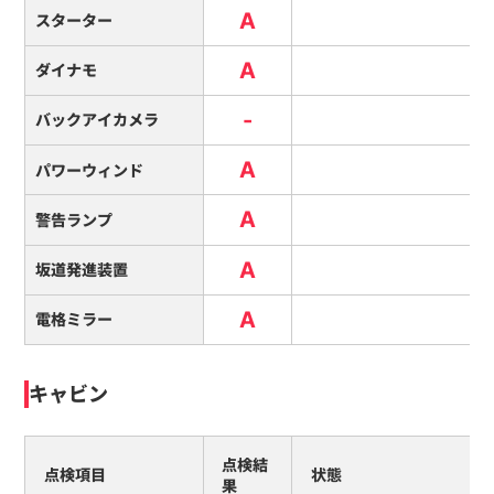
A
スターター
A
ダイナモ
-
バックアイカメラ
A
パワーウィンド
A
警告ランプ
A
坂道発進装置
A
電格ミラー
キャビン
点検結
点検項目
状態
果