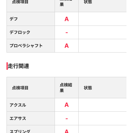
点検項目
状態
果
A
デフ
-
デフロック
A
プロペラシャフト
走行関連
点検結
点検項目
状態
果
A
アクスル
-
エアサス
A
スプリング