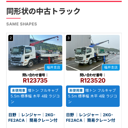
同形状の中古トラック
SAME SHAPES
2
3
福井支店
福井支店
問い合わせ番号：
問い合わせ番号：
R123735
R123520
増トン フルキャブ
増トン フルキャブ
未使用車
未使用車
5.5m 標準幅 木平 4段 ラジコ
5.5m 標準幅 木平 4段 ラジコ
ン
ン
日野 ｜レンジャー｜2KG-
日野 ｜レンジャー｜2KG-
FE2ACA｜ 簡易クレーン付
FE2ACA｜ 簡易クレーン付