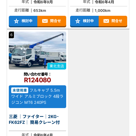
年式
年式
令和6年9月
令和6年4月
走行距離
走行距離
653km
1,000km
検討中
問合せ
検討中
問合せ
6
東北支店
問い合わせ番号：
R124080
フルキャブ 5.5m
未使用車
ワイド アルミブロック 4段ラ
ジコン MT6 240PS
三菱 ｜ファイター｜2KG-
FK62FZ｜ 簡易クレーン付
年式
令和6年4月