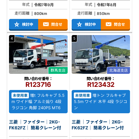
年式
年式
令和7年9月
令和7年8月
走行距離
走行距離
800km
850km
検討中
問合せ
検討中
問合せ
4
5
群馬支店
北海道支店
問い合わせ番号：
問い合わせ番号：
R123716
R123432
増t フルキャブ 5.5
増トン フルキャブ
未使用車
未使用車
m ワイド幅 アルミ煽り 4段
5.5m ワイド 木平 4段 ラジコ
ラジコン 角脚 240PS MT6
ン
三菱 ｜ファイター｜2KG-
三菱 ｜ファイター｜2KG-
FK62FZ｜ 簡易クレーン付
FK62FZ｜ 簡易クレーン付