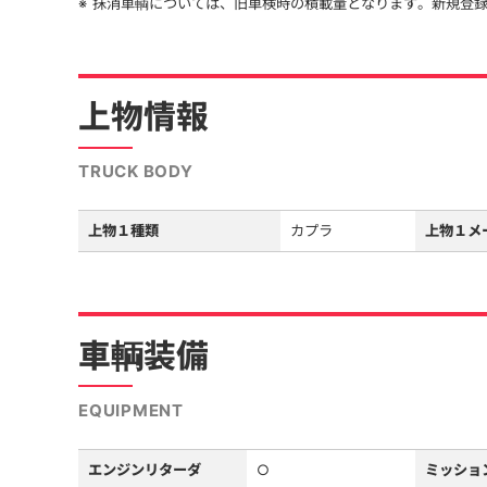
抹消車輌については、旧車検時の積載量となります。新規登
上物情報
TRUCK BODY
上物１種類
カプラ
上物１メ
車輌装備
EQUIPMENT
エンジンリターダ
○
ミッショ