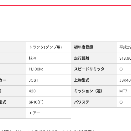
トラクタ(ダンプ用)
初年度登録
平成2
抹消
走行距離
313,9
11,100kg
スピードリミッタ
○
カー
JOST
上物型式
JSK40
S）
420
ミッション（速）
MT7
型式
6R10[IT]
パワステ
○
エアー