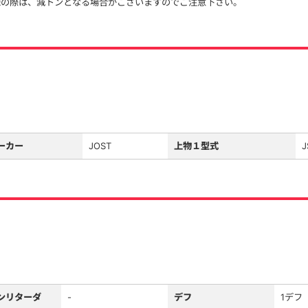
録の際は、減トンとなる場合がございますのでご注意下さい。
ーカー
JOST
上物１型式
J
ンリターダ
-
デフ
1デフ