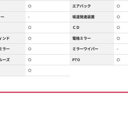
○
エアバック
○
ラー
-
坂道発進装置
○
○
ＣＤ
○
ィンド
○
電格ミラー
○
ミラー
○
ミラーワイパー
-
ルーズ
○
PTO
○
○