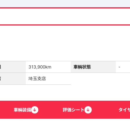
離
313,900km
車輌状態
-
店
埼玉支店
車輌
装備
↓
評価
シート
↓
タイ