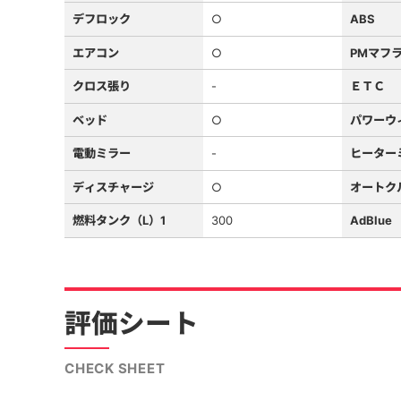
デフロック
○
ABS
エアコン
○
PMマフ
クロス張り
-
ＥＴＣ
ベッド
○
パワーウ
電動ミラー
-
ヒーター
ディスチャージ
○
オートク
燃料タンク（L）1
300
AdBlue
評価シート
CHECK SHEET