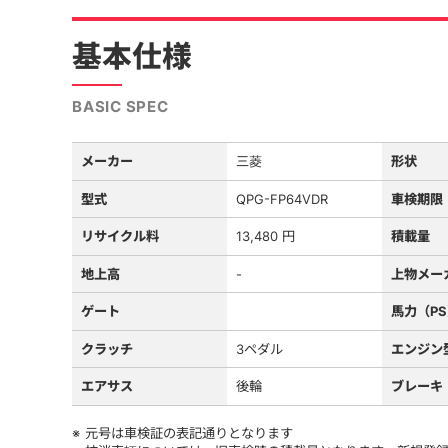
基本仕様
BASIC SPEC
メーカー
三菱
形状
型式
QPG-FP64VDR
車検期限
リサイクル料
13,480 円
積載量
地上高
-
上物メー
ゲート
馬力（P
クラッチ
3ペダル
エンジン
エアサス
後輪
ブレーキ
元号は車検証の表記通りとなります