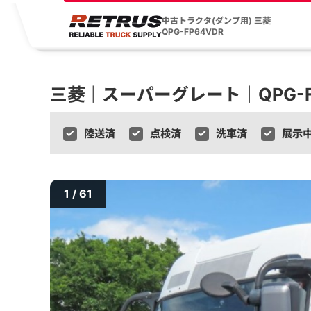
中古トラクタ(ダンプ用) 三菱
QPG-FP64VDR
三菱｜スーパーグレート｜QPG-FP
陸送済
点検済
洗車済
展示
1 / 61