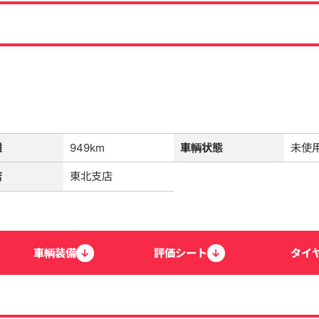
離
949km
車輌状態
未使
店
東北支店
車輌
装備
↓
評価
シート
↓
タイ