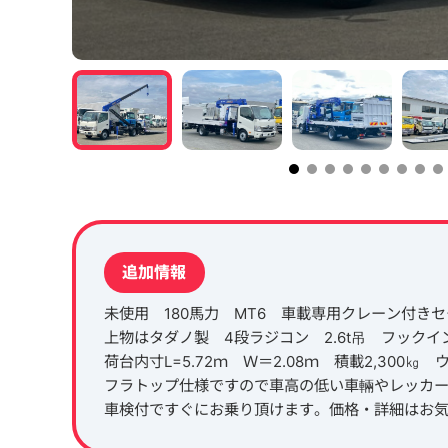
追加情報
未使用 180馬力 MT6 車載専用クレーン付き
上物はタダノ製 4段ラジコン 2.6t吊 フック
荷台内寸L=5.72ｍ Ｗ＝2.08ｍ 積載2,30
フラトップ仕様ですので車高の低い車輛やレッカ
車検付ですぐにお乗り頂けます。価格・詳細はお