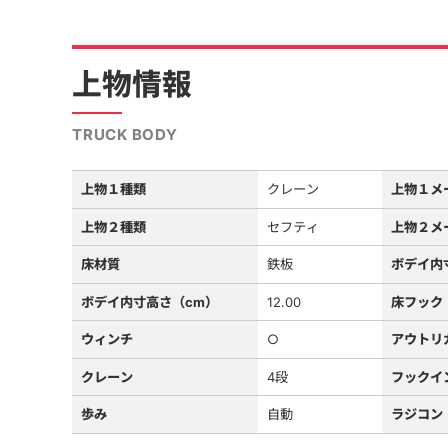
上物情報
TRUCK BODY
上物１種類
クレーン
上物１メ
上物２種類
セフティ
上物２メ
床材質
鉄板
ボデイ内
ボデイ内寸高さ（cm）
12.00
床フック
ウィンチ
○
アウトリ
クレーン
4段
フックイ
歩み
自動
ラジコン