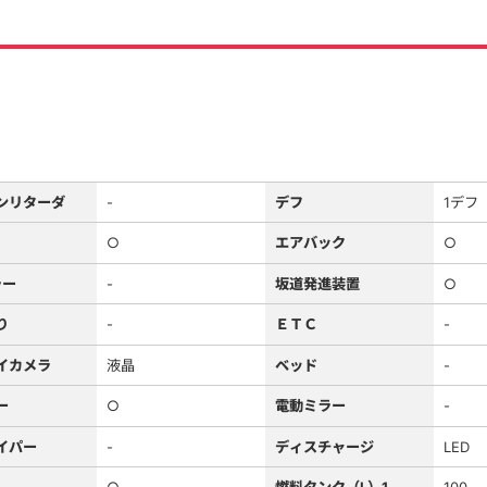
ンリターダ
-
デフ
1デフ
○
エアバック
○
ラー
-
坂道発進装置
○
り
-
ＥＴＣ
-
イカメラ
液晶
ベッド
-
ー
○
電動ミラー
-
イパー
-
ディスチャージ
LED