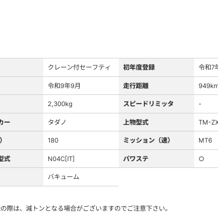
クレーン付セーフティ
初年度登録
令和7
令和9年9月
走行距離
949k
2,300kg
スピードリミッタ
-
カー
タダノ
上物型式
TM-Z
S）
180
ミッション（速）
MT6
型式
N04C[IT]
パワステ
○
バキューム
録の際は、減トンとなる場合がございますのでご注意下さい。