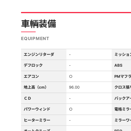
車輌装備
EQUIPMENT
エンジンリターダ
-
ミッショ
デフロック
-
ABS
エアコン
○
PMマフ
地上高（cm）
96.00
クロス張
ＣＤ
-
バックア
パワーウィンド
○
電格ミラ
ヒーターミラー
-
ミラーワ