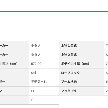
ーカー
タダノ
上物１型式
T
ーカー
タダノ
上物２型式
S
寸長さ（cm）
572.00
ボデイ内寸幅（cm）
2
5対
ロープフック
ガー
手動張出し
ブーム格納
ン
○
フック（t）
2
〇