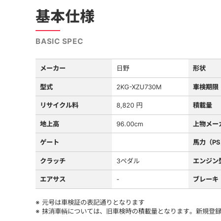
基本仕様
BASIC SPEC
メーカー
日野
形状
型式
2KG-XZU730M
車検期限
リサイクル料
8,820 円
積載量
地上高
96.00cm
上物メー
ゲート
馬力（P
クラッチ
3ペダル
エンジン
エアサス
-
ブレーキ
元号は車検証の表記通りとなります
抹消車輌については、旧車検時の積載量となります。新規登