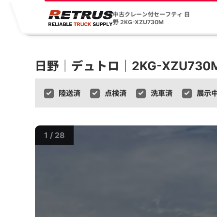
中古クレーン付セーフティ 日
野 2KG-XZU730M
日野｜デュトロ｜2KG-XZU73
陸送済
点検済
洗車済
展示
1 / 28