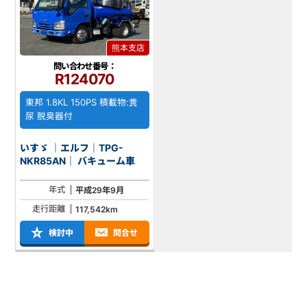
熊本支店
問い合わせ番号：
R124070
東邦 1.8KL 150PS 積載物:糞
尿 脱臭器付
いすゞ ｜エルフ｜TPG-
NKR85AN｜ バキューム車
年式
平成29年9月
走行距離
117,542km
検討中
問合せ