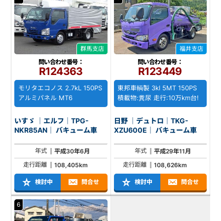
群馬支店
福井支店
問い合わせ番号：
問い合わせ番号：
R124363
R123449
モリタエコノス 2.7kL 150PS
東邦車輌製 3kl 5MT 150PS
アルミパネル MT6
積載物:糞尿 走行:10万km台!
いすゞ ｜エルフ｜TPG-
日野 ｜デュトロ｜TKG-
NKR85AN｜ バキューム車
XZU600E｜ バキューム車
年式
年式
平成30年6月
平成29年11月
走行距離
走行距離
108,405km
108,626km
検討中
問合せ
検討中
問合せ
6