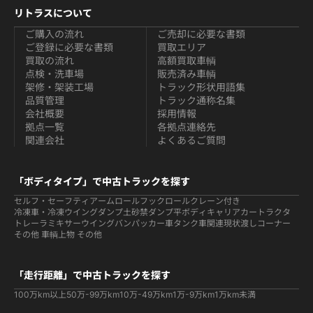
リトラスについて
ご購入の流れ
ご売却に必要な書類
ご登録に必要な書類
買取エリア
買取の流れ
高額買取車輌
点検・洗車場
販売済み車輌
架修・架装工場
トラック形状用語集
品質管理
トラック通称名集
会社概要
採用情報
拠点一覧
各拠点連絡先
関連会社
よくあるご質問
「ボディタイプ」で中古トラックを探す
セルフ・セーフティ
アームロールフックロール
クレーン付き
冷凍車・冷凍ウイング
ダンプ
土砂禁ダンプ
平ボディ
キャリアカー
トラクタ
トレーラ
ミキサー
ウイング
バン
パッカー車
タンク車関連
現状渡しコーナー
その他 車輌
上物 その他
「走行距離」で中古トラックを探す
100万km以上
50万-99万km
10万-49万km
1万-9万km
1万km未満