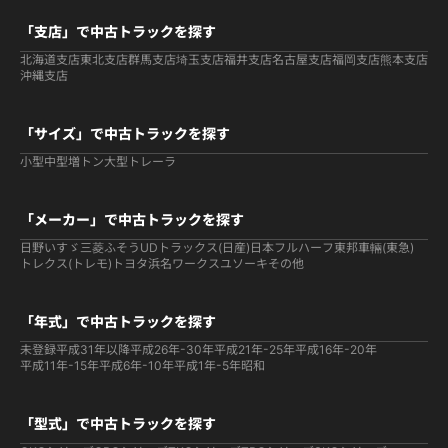
「支店」で中古トラックを探す
北海道支店
東北支店
群馬支店
埼玉支店
福井支店
名古屋支店
福岡支店
熊本支店
沖縄支店
「サイズ」で中古トラックを探す
小型
中型
増トン
大型
トレーラ
「メーカー」で中古トラックを探す
日野
いすゞ
三菱ふそう
UDトラックス(日産)
日本フルハーフ
東邦車輛(東急)
トレクス(トレモ)
トヨタ
浜名ワークス
ユソーキ
その他
「年式」で中古トラックを探す
未登録
平成31年以降
平成26年-30年
平成21年-25年
平成16年-20年
平成11年-15年
平成6年-10年
平成1年-5年
昭和
「型式」で中古トラックを探す