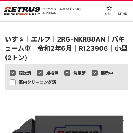
中古バキューム車 いすゞ 2RG-
NKR88AN
MENU
検討中
いすゞ｜エルフ｜2RG-NKR88AN｜バキ
ューム車｜令和2年6月｜R123906｜小型
(2トン)
陸送済
点検済
洗車済
展示中
室内クリーニング済