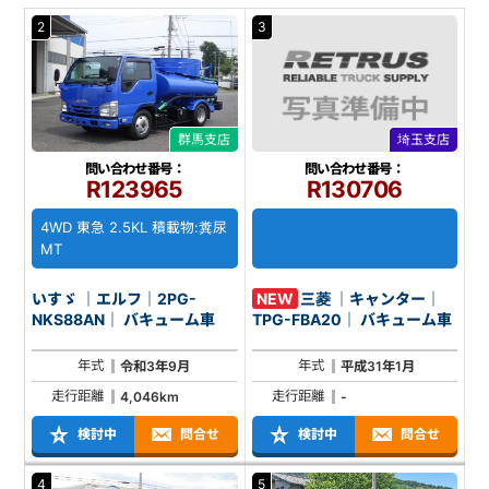
2
3
群馬支店
埼玉支店
問い合わせ番号：
問い合わせ番号：
R123965
R130706
4WD 東急 2.5KL 積載物:糞尿
MT
いすゞ ｜エルフ｜2PG-
NEW
三菱 ｜キャンター｜
NKS88AN｜ バキューム車
TPG-FBA20｜ バキューム車
年式
年式
令和3年9月
平成31年1月
走行距離
走行距離
4,046km
-
検討中
問合せ
検討中
問合せ
4
5