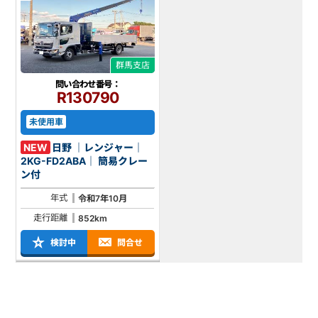
群馬支店
問い合わせ番号：
R130790
未使用車
NEW
日野 ｜レンジャー｜
2KG-FD2ABA｜ 簡易クレー
ン付
年式
令和7年10月
走行距離
852km
検討中
問合せ