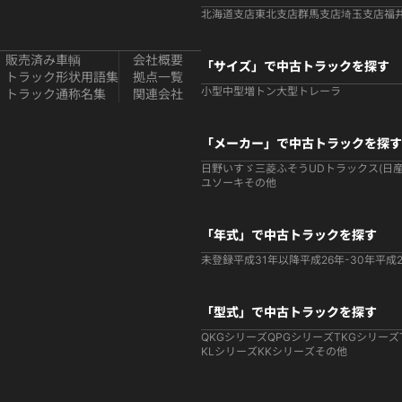
北海道支店
東北支店
群馬支店
埼玉支店
福
販売済み車輌
会社概要
「サイズ」で中古トラックを探す
トラック形状用語集
拠点一覧
小型
中型
増トン
大型
トレーラ
トラック通称名集
関連会社
「メーカー」で中古トラックを探す
日野
いすゞ
三菱ふそう
UDトラックス(日産
ユソーキ
その他
「年式」で中古トラックを探す
未登録
平成31年以降
平成26年-30年
平成2
「型式」で中古トラックを探す
QKGシリーズ
QPGシリーズ
TKGシリーズ
KLシリーズ
KKシリーズ
その他