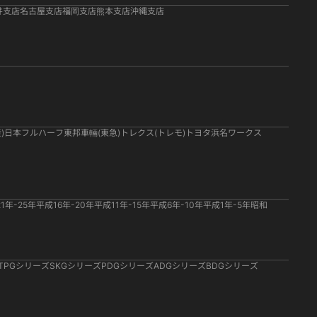
井支店
名古屋支店
福岡支店
熊本支店
沖縄支店
)
日本フルハーフ
東邦車輛(東急)
トレクス(トレモ)
トヨタ
浜名ワークス
1年-25年
平成16年-20年
平成11年-15年
平成6年-10年
平成1年-5年
昭和
TPGシリーズ
SKGシリーズ
PDGシリーズ
ADGシリーズ
BDGシリーズ