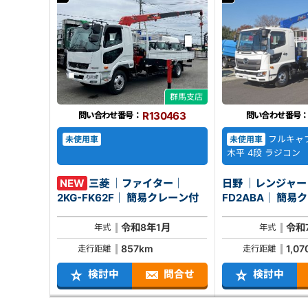
群馬支店
R130463
問い合わせ番号：
問い合わせ番号
フルキャブ
未使用車
未使用車
木平 4段 ラジコン
NEW
三菱 ｜ファイター｜
日野 ｜レンジャー｜
2KG-FK62F｜ 簡易クレーン付
FD2ABA
令和8年1月
令和
年式
年式
857km
1,0
走行距離
走行距離
検討中
問合せ
検討中