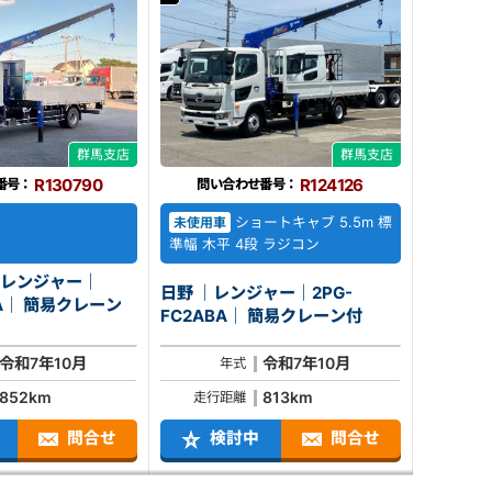
群馬支店
群馬支店
R130790
R124126
番号：
問い合わせ番号：
ショートキャブ 5.5m 標
未使用車
準幅 木平 4段 ラジコン
｜レンジャー｜
日野 ｜レンジャー｜2PG-
クレーン
FC2ABA｜ 簡易クレーン付
令和7年10月
令和7年10月
年式
852km
813km
走行距離
問合せ
検討中
問合せ