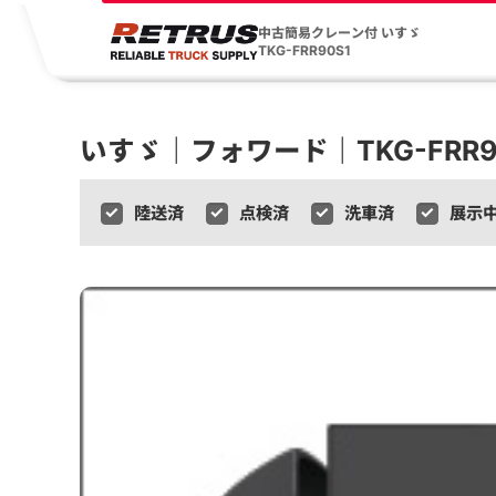
中古簡易クレーン付 いすゞ
TKG-FRR90S1
いすゞ｜フォワード｜TKG-FRR9
陸送済
点検済
洗車済
展示