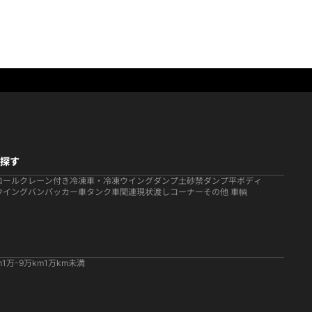
探す
ロール
クレーン付き
冷凍車・冷凍ウイング
ダンプ
土砂禁ダンプ
平ボディ
ウイング
バン
パッカー車
タンク車関連
現状渡しコーナー
その他 車輌
m
1万-9万km
1万km未満