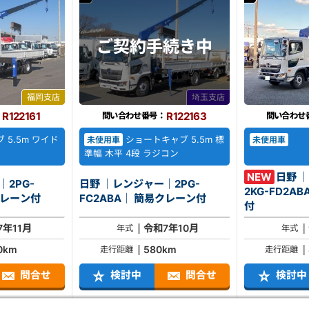
ご契約
手続き中
福岡支店
埼玉支店
R122161
R122163
：
問い合わせ番号：
問い合わせ
 5.5m ワイド
ショートキャブ 5.5m 標
未使用車
未使用車
準幅 木平 4段 ラジコン
NEW
日野 
2PG-
日野 ｜レンジャー｜2PG-
2KG-FD2ABA｜ 簡易
｜ 簡易クレーン付
FC2ABA｜ 簡易クレーン付
付
7年11月
令和7年10月
年式
年式
70km
580km
走行距離
走行距離
問合せ
検討中
問合せ
検討中