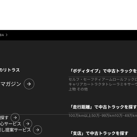
ABA
のリトラス
「ボディタイプ」で中古トラックを
セルフ・セーフティ
アームロールフック
ルマガジン
キャリアカー
トラクタ
トレーラ
ミキサー
上物 その他
「走行距離」で中古トラックを探す
100万km以上
50万-99万km
10万-49万k
探す
心サービス
探し提案サービス
「支店」で中古トラックを探す