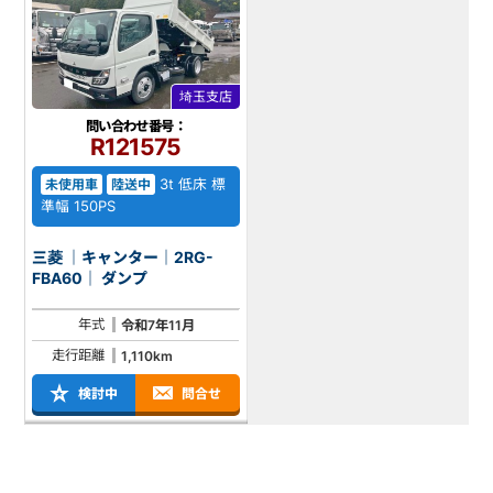
埼玉支店
問い合わせ番号：
R121575
3t 低床 標
未使用車
陸送中
準幅 150PS
三菱 ｜キャンター｜2RG-
FBA60｜ ダンプ
年式
令和7年11月
走行距離
1,110km
検討中
問合せ