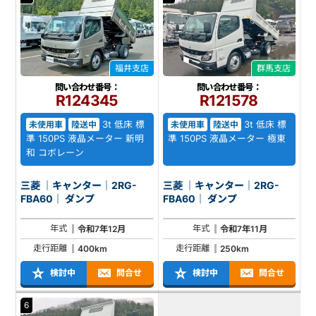
福井支店
群馬支店
問い合わせ番号：
問い合わせ番号：
R124345
R121578
3t 低床 標
3t 低床 標
未使用車
陸送中
未使用車
陸送中
準 150PS 液晶メーター 新明
準 150PS 液晶メーター 極東
和 コボレーン
三菱 ｜キャンター｜2RG-
三菱 ｜キャンター｜2RG-
FBA60｜ ダンプ
FBA60｜ ダンプ
年式
年式
令和7年12月
令和7年11月
走行距離
走行距離
400km
250km
検討中
問合せ
検討中
問合せ
6