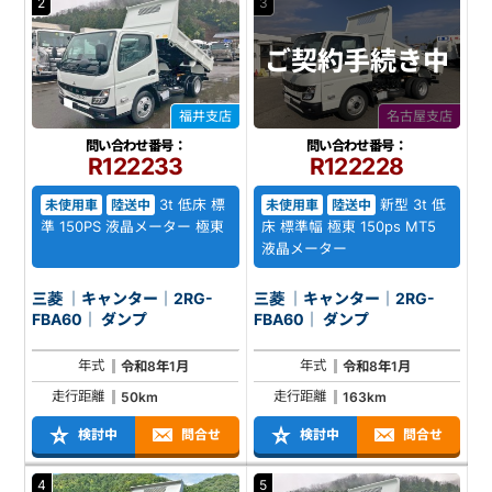
2
3
ご契約
手続き中
福井支店
名古屋支店
問い合わせ番号：
問い合わせ番号：
R122233
R122228
3t 低床 標
新型 3t 低
未使用車
陸送中
未使用車
陸送中
準 150PS 液晶メーター 極東
床 標準幅 極東 150ps MT5
液晶メーター
三菱 ｜キャンター｜2RG-
三菱 ｜キャンター｜2RG-
FBA60｜ ダンプ
FBA60｜ ダンプ
年式
年式
令和8年1月
令和8年1月
走行距離
走行距離
50km
163km
検討中
問合せ
検討中
問合せ
4
5