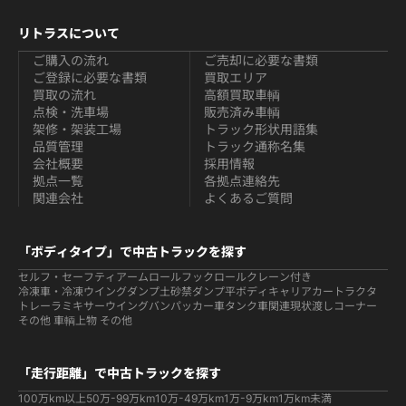
リトラスについて
ご購入の流れ
ご売却に必要な書類
ご登録に必要な書類
買取エリア
買取の流れ
高額買取車輌
点検・洗車場
販売済み車輌
架修・架装工場
トラック形状用語集
品質管理
トラック通称名集
会社概要
採用情報
拠点一覧
各拠点連絡先
関連会社
よくあるご質問
「ボディタイプ」で中古トラックを探す
セルフ・セーフティ
アームロールフックロール
クレーン付き
冷凍車・冷凍ウイング
ダンプ
土砂禁ダンプ
平ボディ
キャリアカー
トラクタ
トレーラ
ミキサー
ウイング
バン
パッカー車
タンク車関連
現状渡しコーナー
その他 車輌
上物 その他
「走行距離」で中古トラックを探す
100万km以上
50万-99万km
10万-49万km
1万-9万km
1万km未満