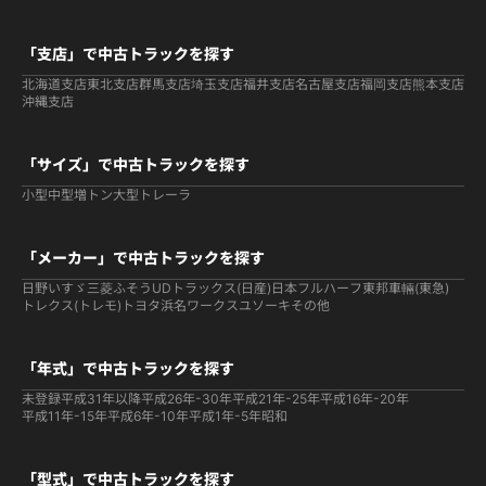
「支店」で中古トラックを探す
北海道支店
東北支店
群馬支店
埼玉支店
福井支店
名古屋支店
福岡支店
熊本支店
沖縄支店
「サイズ」で中古トラックを探す
小型
中型
増トン
大型
トレーラ
「メーカー」で中古トラックを探す
日野
いすゞ
三菱ふそう
UDトラックス(日産)
日本フルハーフ
東邦車輛(東急)
トレクス(トレモ)
トヨタ
浜名ワークス
ユソーキ
その他
「年式」で中古トラックを探す
未登録
平成31年以降
平成26年-30年
平成21年-25年
平成16年-20年
平成11年-15年
平成6年-10年
平成1年-5年
昭和
「型式」で中古トラックを探す