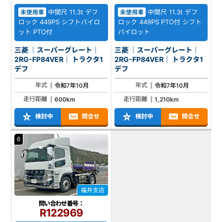
中間尺 11.3t デフ
中間尺 11.3t デフ
未使用車
未使用車
ロック 449PS シフトパイロ
ロック 449PS PTO付 シフト
ット PTO付
パイロット
三菱 ｜スーパーグレート｜
三菱 ｜スーパーグレート｜
2RG-FP84VER｜ トラクタ1
2RG-FP84VER｜ トラクタ1
デフ
デフ
年式
年式
令和7年10月
令和7年10月
走行距離
走行距離
600km
1,210km
検討中
問合せ
検討中
問合せ
6
福井支店
問い合わせ番号：
R122969