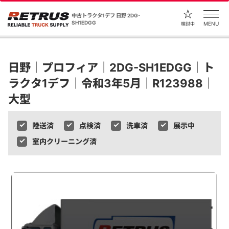
中古トラクタ1デフ 日野 2DG-
SH1EDGG
MENU
検討中
日野｜プロフィア｜2DG-SH1EDGG｜ト
ラクタ1デフ｜令和3年5月｜R123988｜
大型
陸送済
点検済
洗車済
展示中
室内クリーニング済