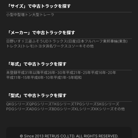
「サイズ」で中古トラックを探す
小型
中型
増トン
大型
トレーラ
「メーカー」で中古トラックを探す
日野
いすゞ
三菱ふそう
UDトラックス(日産)
日本フルハーフ
東邦車輛(東急)
トレクス(トレモ)
トヨタ
浜名ワークス
ユソーキ
その他
「年式」で中古トラックを探す
未登録
平成31年以降
平成26年-30年
平成21年-25年
平成16年-20年
平成11年-15年
平成6年-10年
平成1年-5年
昭和
「型式」で中古トラックを探す
QKGシリーズ
QPGシリーズ
TKGシリーズ
TPGシリーズ
SKGシリーズ
PDGシリーズ
ADGシリーズ
BDGシリーズ
KLシリーズ
KKシリーズ
その他
© Since 2013 RETRUS CO.,LTD. ALL RIGHTS RESERVED.