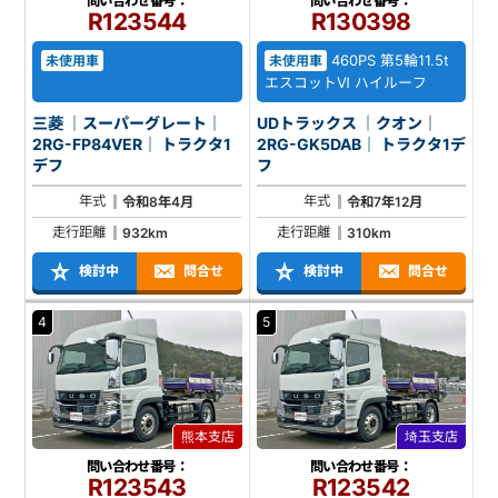
問い合わせ番号：
問い合わせ番号：
R123544
R130398
460PS 第5輪11.5t
未使用車
未使用車
エスコットⅥ ハイルーフ
三菱 ｜スーパーグレート｜
UDトラックス ｜クオン｜
2RG-FP84VER｜ トラクタ1
2RG-GK5DAB｜ トラクタ1デ
デフ
フ
年式
年式
令和8年4月
令和7年12月
走行距離
走行距離
932km
310km
検討中
問合せ
検討中
問合せ
4
5
熊本支店
埼玉支店
問い合わせ番号：
問い合わせ番号：
R123543
R123542