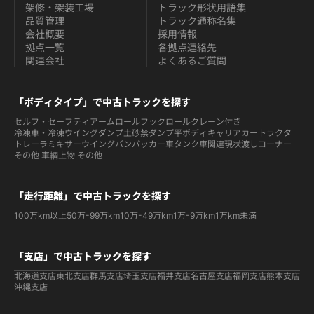
架修・架装工場
トラック形状用語集
品質管理
トラック通称名集
会社概要
採用情報
拠点一覧
各拠点連絡先
関連会社
よくあるご質問
「ボディタイプ」で中古トラックを探す
セルフ・セーフティ
アームロールフックロール
クレーン付き
冷凍車・冷凍ウイング
ダンプ
土砂禁ダンプ
平ボディ
キャリアカー
トラクタ
トレーラ
ミキサー
ウイング
バン
パッカー車
タンク車関連
現状渡しコーナー
その他 車輌
上物 その他
「走行距離」で中古トラックを探す
100万km以上
50万-99万km
10万-49万km
1万-9万km
1万km未満
「支店」で中古トラックを探す
北海道支店
東北支店
群馬支店
埼玉支店
福井支店
名古屋支店
福岡支店
熊本支店
沖縄支店