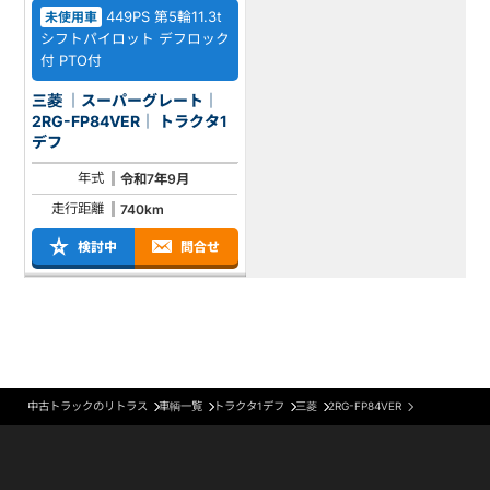
449PS 第5輪11.3t
未使用車
シフトパイロット デフロック
付 PTO付
三菱 ｜スーパーグレート｜
2RG-FP84VER｜ トラクタ1
デフ
年式
令和7年9月
走行距離
740km
検討中
問合せ
中古トラックのリトラス
車輌一覧
トラクタ1デフ
三菱
2RG-FP84VER