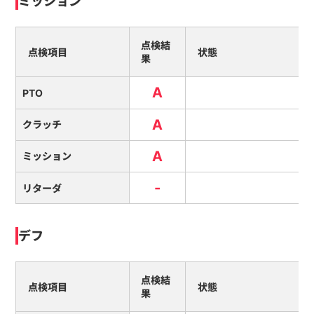
ミッション
点検結
点検項目
状態
果
A
PTO
A
クラッチ
A
ミッション
-
リターダ
デフ
点検結
点検項目
状態
果