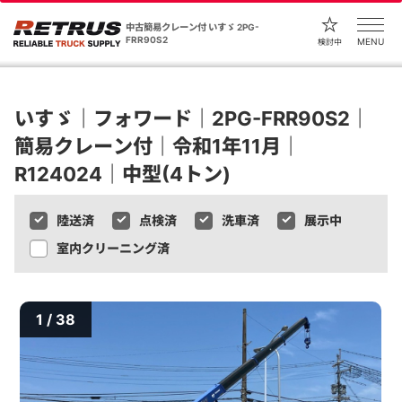
中古簡易クレーン付 いすゞ 2PG-
FRR90S2
MENU
検討中
いすゞ｜フォワード｜2PG-FRR90S2｜
簡易クレーン付｜令和1年11月｜
R124024｜中型(4トン)
陸送済
点検済
洗車済
展示中
室内クリーニング済
1 / 38