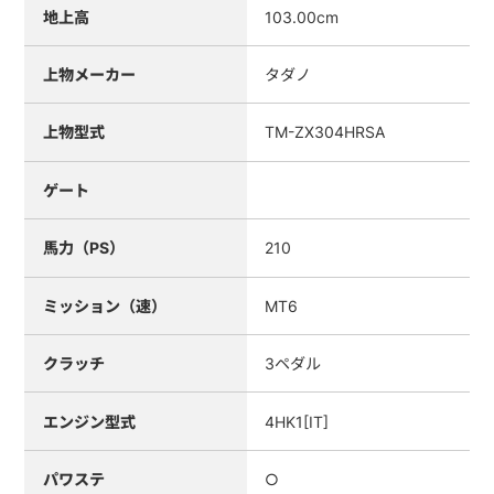
地上高
103.00cm
上物メーカー
タダノ
上物型式
TM-ZX304HRSA
ゲート
馬力（PS）
210
ミッション（速）
MT6
クラッチ
3ペダル
エンジン型式
4HK1[IT]
パワステ
○