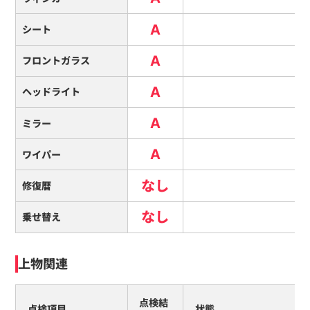
A
シート
A
フロントガラス
A
ヘッドライト
A
ミラー
A
ワイパー
なし
修復暦
なし
乗せ替え
上物関連
点検結
点検項目
状態