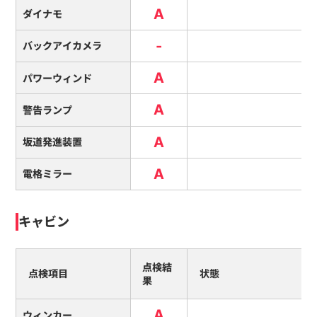
A
ダイナモ
-
バックアイカメラ
A
パワーウィンド
A
警告ランプ
A
坂道発進装置
A
電格ミラー
キャビン
点検結
点検項目
状態
果
A
ウィンカー