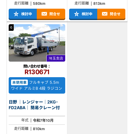
走行距離
走行距離
580km
813km
検討中
問合せ
検討中
問合せ
6
埼玉支店
問い合わせ番号：
R130671
フルキャブ 5.5m
未使用車
ワイド アルミB 4段 ラジコン
日野 ｜レンジャー｜2KG-
FD2ABA｜ 簡易クレーン付
年式
令和7年10月
走行距離
810km