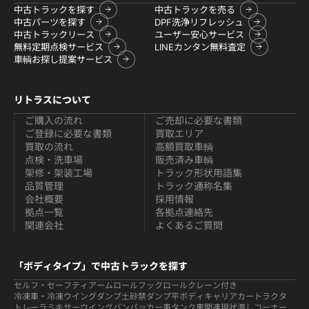
中古トラックを探す
中古トラックを売る
中古パーツを探す
DPF洗浄リフレッシュ
中古トラックリース
ユーザー安心サービス
無料定期点検サービス
LINEカンタン無料査定
車輌お探し提案サービス
リトラスについて
ご購入の流れ
ご売却に必要な書類
ご登録に必要な書類
買取エリア
買取の流れ
高額買取車輌
点検・洗車場
販売済み車輌
架修・架装工場
トラック形状用語集
品質管理
トラック通称名集
会社概要
採用情報
拠点一覧
各拠点連絡先
関連会社
よくあるご質問
「ボディタイプ」で中古トラックを探す
セルフ・セーフティ
アームロールフックロール
クレーン付き
冷凍車・冷凍ウイング
ダンプ
土砂禁ダンプ
平ボディ
キャリアカー
トラクタ
トレーラ
ミキサー
ウイング
バン
パッカー車
タンク車関連
現状渡しコーナー