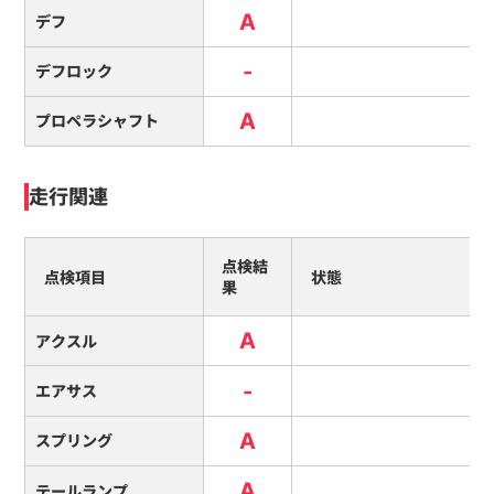
A
デフ
-
デフロック
A
プロペラシャフト
走行関連
点検結
点検項目
状態
果
A
アクスル
-
エアサス
A
スプリング
A
テールランプ