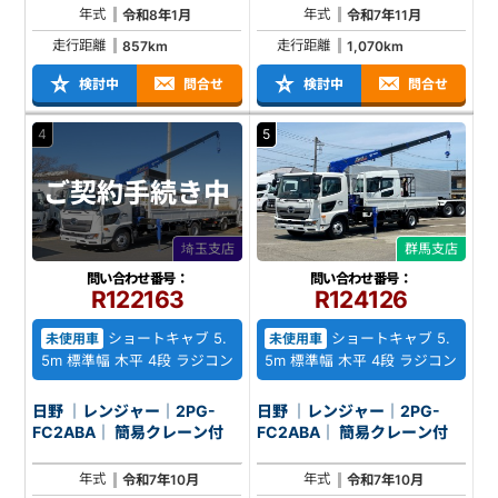
年式
年式
令和8年1月
令和7年11月
走行距離
走行距離
857km
1,070km
検討中
問合せ
検討中
問合せ
4
5
ご契約
手続き中
埼玉支店
群馬支店
問い合わせ番号：
問い合わせ番号：
R122163
R124126
ショートキャブ 5.
ショートキャブ 5.
未使用車
未使用車
5m 標準幅 木平 4段 ラジコン
5m 標準幅 木平 4段 ラジコン
日野 ｜レンジャー｜2PG-
日野 ｜レンジャー｜2PG-
FC2ABA｜ 簡易クレーン付
FC2ABA｜ 簡易クレーン付
年式
年式
令和7年10月
令和7年10月