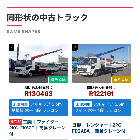
同形状の中古トラック
SAME SHAPES
2
3
群馬支店
福岡支店
問い合わせ番号：
問い合わせ番号：
R130463
R122161
フルキャブ 5.5m
フルキャブ 5.5m
未使用車
未使用車
標準幅 木平 4段 ラジコン
ワイド 木平 4段 ラジコン
NEW
三菱 ｜ファイター｜
日野 ｜レンジャー｜2PG-
2KG-FK62F｜ 簡易クレーン
FD2ABA｜ 簡易クレーン付
付