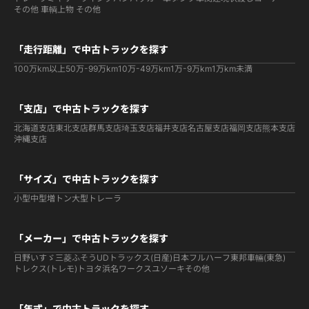
その他 車輌
上物 その他
「走行距離」で中古トラックを探す
100万km以上
50万-99万km
10万-49万km
1万-9万km
1万km未満
「支店」で中古トラックを探す
北海道支店
東北支店
群馬支店
埼玉支店
福井支店
名古屋支店
福岡支店
熊本支店
沖縄支店
「サイズ」で中古トラックを探す
小型
中型
増トン
大型
トレーラ
「メーカー」で中古トラックを探す
日野
いすゞ
三菱ふそう
UDトラックス(日産)
日本フルハーフ
東邦車輛(東急)
トレクス(トレモ)
トヨタ
浜名ワークス
ユソーキ
その他
「年式」で中古トラックを探す