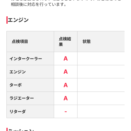
相談後に対応を行っています。
エンジン
点検結
点検項目
状態
果
A
インタークーラー
A
エンジン
A
ターボ
A
ラジエーター
-
リターダ