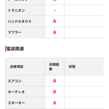
-
トラニオン
A
ハンドルＢＯＸ
A
マフラー
電装関連
点検結
点検項目
状態
果
A
エアコン
A
オーディオ
A
スターター