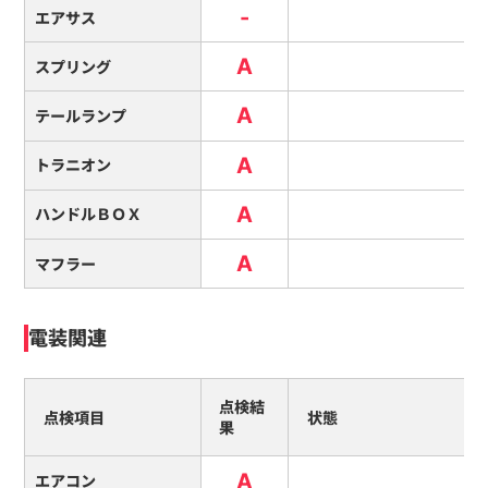
-
エアサス
A
スプリング
A
テールランプ
A
トラニオン
A
ハンドルＢＯＸ
A
マフラー
電装関連
点検結
点検項目
状態
果
A
エアコン