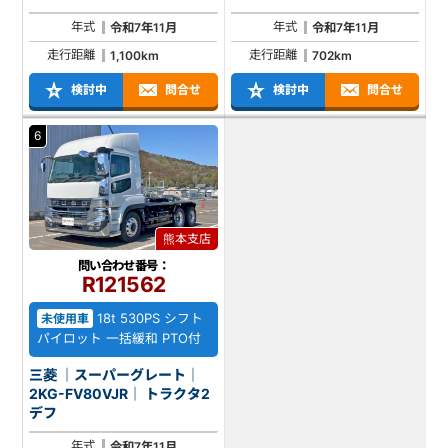
年式
年式
令和7年11月
令和7年11月
走行距離
走行距離
1,100km
702km
検討中
問合せ
検討中
問合せ
6
熊本支店
問い合わせ番号：
R121562
18t 530PS シフト
未使用車
パイロット 一括緩和 PTO付
三菱 ｜スーパーグレート｜
2KG-FV80VJR｜ トラクタ2
デフ
年式
令和7年11月