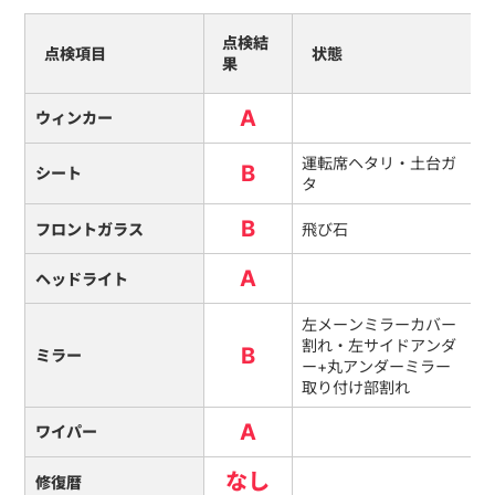
点検結
点検項目
状態
果
A
ウィンカー
運転席ヘタリ・土台ガ
B
シート
タ
B
フロントガラス
飛び石
A
ヘッドライト
左メーンミラーカバー
割れ・左サイドアンダ
B
ミラー
ー+丸アンダーミラー
取り付け部割れ
A
ワイパー
なし
修復暦