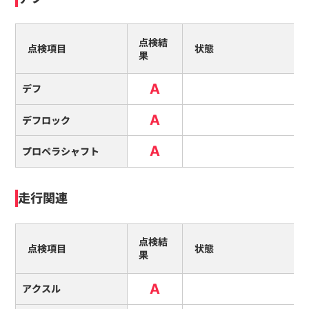
点検結
点検項目
状態
果
A
デフ
A
デフロック
A
プロペラシャフト
走行関連
点検結
点検項目
状態
果
A
アクスル