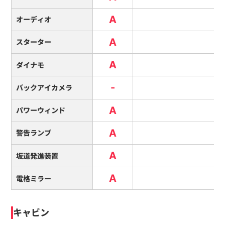
A
オーディオ
A
スターター
A
ダイナモ
-
バックアイカメラ
A
パワーウィンド
A
警告ランプ
A
坂道発進装置
A
電格ミラー
キャビン