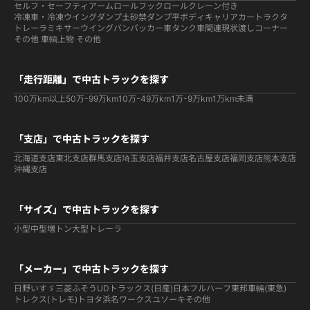
セルフ・セーフティ
アームロールフックロール
クレーン付き
冷凍車・冷凍ウイング
ダンプ
土砂禁ダンプ
平ボディ
キャリアカー
トラクタ
トレーラ
ミキサー
ウイング
バン
パッカー車
タンク車関連
現状渡しコーナー
その他 車輌
上物 その他
「走行距離」で中古トラックを探す
100万km以上
50万-99万km
10万-49万km
1万-9万km
1万km未満
「支店」で中古トラックを探す
北海道支店
東北支店
群馬支店
埼玉支店
福井支店
名古屋支店
福岡支店
熊本支店
沖縄支店
「サイズ」で中古トラックを探す
小型
中型
増トン
大型
トレーラ
「メーカー」で中古トラックを探す
日野
いすゞ
三菱ふそう
UDトラックス(日産)
日本フルハーフ
東邦車輛(東急)
トレクス(トレモ)
トヨタ
浜名ワークス
ユソーキ
その他