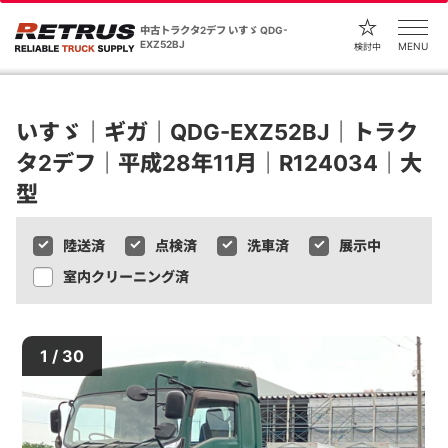
中古トラクタ2デフ いすゞ QDG-
EXZ52BJ
MENU
検討中
いすゞ｜ギガ｜QDG-EXZ52BJ｜トラク
タ2デフ｜平成28年11月｜R124034｜大
型
陸送済
点検済
洗車済
展示中
室内クリーニング済
1 / 30