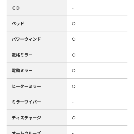
ＣＤ
-
ベッド
○
パワーウィンド
○
電格ミラー
○
電動ミラー
○
ヒーターミラー
○
ミラーワイパー
-
ディスチャージ
○
オートクルーズ
-