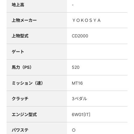
地上高
-
上物メーカー
ＹＯＫＯＳＹＡ
上物型式
CD2000
ゲート
馬力（PS）
520
ミッション（速）
MT16
クラッチ
3ペダル
エンジン型式
6WG1[IT]
パワステ
○