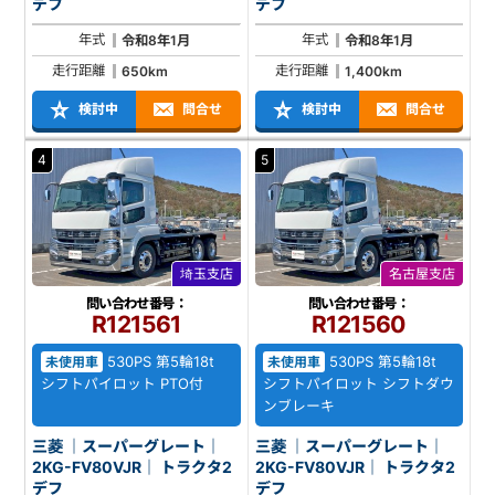
デフ
デフ
年式
年式
令和8年1月
令和8年1月
走行距離
走行距離
650km
1,400km
検討中
問合せ
検討中
問合せ
4
5
埼玉支店
名古屋支店
問い合わせ番号：
問い合わせ番号：
R121561
R121560
530PS 第5輪18t
530PS 第5輪18t
未使用車
未使用車
シフトパイロット PTO付
シフトパイロット シフトダウ
ンブレーキ
三菱 ｜スーパーグレート｜
三菱 ｜スーパーグレート｜
2KG-FV80VJR｜ トラクタ2
2KG-FV80VJR｜ トラクタ2
デフ
デフ