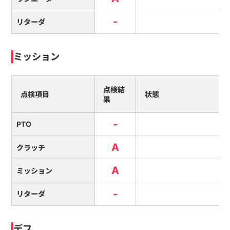
-
リターダ
ミッション
点検結
点検項目
状態
果
-
PTO
A
クラッチ
A
ミッション
-
リターダ
デフ