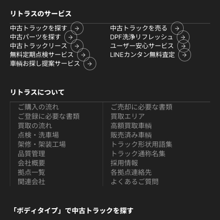
リトラスのサービス
中古トラックを探す
中古トラックを売る
中古パーツを探す
DPF洗浄リフレッシュ
中古トラックリース
ユーザー安心サービス
無料定期点検サービス
LINEカンタン無料査定
車輌お探し提案サービス
リトラスについて
ご購入の流れ
ご売却に必要な書類
ご登録に必要な書類
買取エリア
買取の流れ
高額買取車輌
点検・洗車場
販売済み車輌
架修・架装工場
トラック形状用語集
品質管理
トラック通称名集
会社概要
採用情報
拠点一覧
各拠点連絡先
関連会社
よくあるご質問
「ボディタイプ」で中古トラックを探す