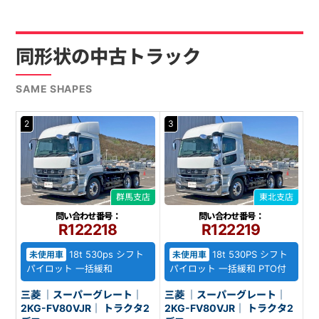
同形状の中古トラック
SAME SHAPES
2
3
群馬支店
東北支店
問い合わせ番号：
問い合わせ番号：
R122218
R122219
18t 530ps シフト
18t 530PS シフト
未使用車
未使用車
パイロット 一括緩和
パイロット 一括緩和 PTO付
三菱 ｜スーパーグレート｜
三菱 ｜スーパーグレート｜
2KG-FV80VJR｜ トラクタ2
2KG-FV80VJR｜ トラクタ2