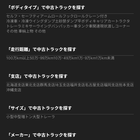
「ボディタイプ」で中古トラックを探す
セルフ・セーフティ
アームロールフックロール
クレーン付き
冷凍車・冷凍ウイング
ダンプ
土砂禁ダンプ
平ボディ
キャリアカー
トラクタ
トレーラ
ミキサー
ウイング
バン
パッカー車
タンク車関連
現状渡しコーナー
その他 車輌
上物 その他
「走行距離」で中古トラックを探す
100万km以上
50万-99万km
10万-49万km
1万-9万km
1万km未満
「支店」で中古トラックを探す
北海道支店
東北支店
群馬支店
埼玉支店
福井支店
名古屋支店
福岡支店
熊本支店
沖縄支店
「サイズ」で中古トラックを探す
小型
中型
増トン
大型
トレーラ
「メーカー」で中古トラックを探す