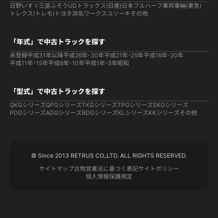
日野
いすゞ
三菱ふそう
UDトラックス(日産)
日本フルハーフ
東邦車輛(東急)
トレクス(トレモ)
トヨタ
浜名ワークス
ユソーキ
その他
「年式」で中古トラックを探す
未登録
平成31年以降
平成26年-30年
平成21年-25年
平成16年-20年
平成11年-15年
平成6年-10年
平成1年-5年
昭和
「型式」で中古トラックを探す
QKGシリーズ
QPGシリーズ
TKGシリーズ
TPGシリーズ
SKGシリーズ
PDGシリーズ
ADGシリーズ
BDGシリーズ
KLシリーズ
KKシリーズ
その他
© Since 2013 RETRUS CO.,LTD. ALL RIGHTS RESERVED.
サイトマップ
古物営業法に基づく表記
サイトポリシー
個人情報保護規定