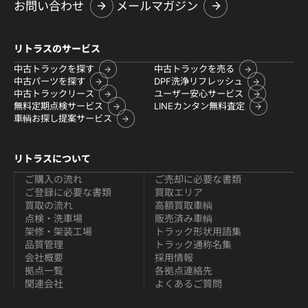
お問い合わせ
メールマガジン
リトラスのサービス
中古トラックを探す
中古トラックを売る
中古パーツを探す
DPF洗浄リフレッシュ
中古トラックリース
ユーザー安心サービス
無料定期点検サービス
LINEカンタン無料査定
車輌お探し提案サービス
リトラスについて
ご購入の流れ
ご売却に必要な書類
ご登録に必要な書類
買取エリア
買取の流れ
高額買取車輌
点検・洗車場
販売済み車輌
架修・架装工場
トラック形状用語集
品質管理
トラック通称名集
会社概要
採用情報
拠点一覧
各拠点連絡先
関連会社
よくあるご質問