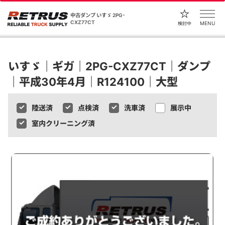
中古ダンプ いすゞ 2PG-
CXZ77CT
MENU
検討中
いすゞ｜ギガ｜2PG-CXZ77CT｜ダンプ
｜平成30年4月｜R124100｜大型
陸送済
点検済
洗車済
展示中
室内クリーニング済