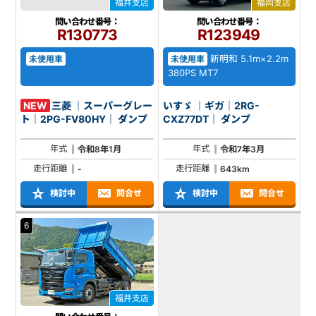
福井支店
福岡支店
問い合わせ番号：
問い合わせ番号：
R130773
R123949
新明和 5.1m×2.2m
未使用車
未使用車
380PS MT7
NEW
三菱 ｜スーパーグレー
いすゞ ｜ギガ｜2RG-
ト｜2PG-FV80HY｜ ダンプ
CXZ77DT｜ ダンプ
年式
年式
令和8年1月
令和7年3月
走行距離
走行距離
-
643km
検討中
問合せ
検討中
問合せ
6
福井支店