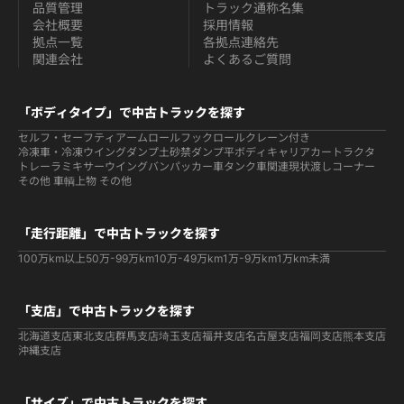
品質管理
トラック通称名集
会社概要
採用情報
拠点一覧
各拠点連絡先
関連会社
よくあるご質問
「ボディタイプ」で中古トラックを探す
セルフ・セーフティ
アームロールフックロール
クレーン付き
冷凍車・冷凍ウイング
ダンプ
土砂禁ダンプ
平ボディ
キャリアカー
トラクタ
トレーラ
ミキサー
ウイング
バン
パッカー車
タンク車関連
現状渡しコーナー
その他 車輌
上物 その他
「走行距離」で中古トラックを探す
100万km以上
50万-99万km
10万-49万km
1万-9万km
1万km未満
「支店」で中古トラックを探す
北海道支店
東北支店
群馬支店
埼玉支店
福井支店
名古屋支店
福岡支店
熊本支店
沖縄支店
「サイズ」で中古トラックを探す