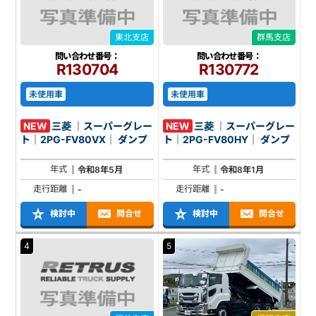
東北支店
群馬支店
問い合わせ番号：
問い合わせ番号：
R130704
R130772
未使用車
未使用車
NEW
三菱 ｜スーパーグレー
NEW
三菱 ｜スーパーグレー
ト｜2PG-FV80VX｜ ダンプ
ト｜2PG-FV80HY｜ ダンプ
年式
年式
令和8年5月
令和8年1月
走行距離
走行距離
-
-
検討中
問合せ
検討中
問合せ
4
5