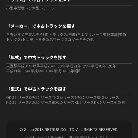
小型
中型
増トン
大型
トレーラ
「メーカー」で中古トラックを探す
日野
いすゞ
三菱ふそう
UDトラックス(日産)
日本フルハーフ
東邦車輛(東急)
トレクス(トレモ)
トヨタ
浜名ワークス
ユソーキ
その他
「年式」で中古トラックを探す
未登録
平成31年以降
平成26年-30年
平成21年-25年
平成16年-20年
平成11年-15年
平成6年-10年
平成1年-5年
昭和
「型式」で中古トラックを探す
QKGシリーズ
QPGシリーズ
TKGシリーズ
TPGシリーズ
SKGシリーズ
PDGシリーズ
ADGシリーズ
BDGシリーズ
KLシリーズ
KKシリーズ
その他
© Since 2013 RETRUS CO.,LTD. ALL RIGHTS RESERVED.
サイトマップ
古物営業法に基づく表記
サイトポリシー