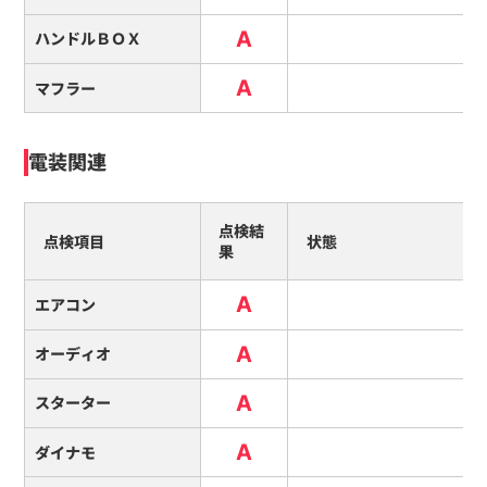
A
ハンドルＢＯＸ
A
マフラー
電装関連
点検結
点検項目
状態
果
A
エアコン
A
オーディオ
A
スターター
A
ダイナモ