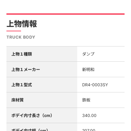
上物情報
TRUCK BODY
上物１種類
ダンプ
上物１メーカー
新明和
上物１型式
DR4-0003SY
床材質
鉄板
ボデイ内寸長さ（cm）
340.00
ボデイ内寸幅（cm）
207.00