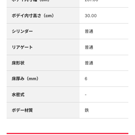
ボデイ内寸高さ（cm）
30.00
シリンダー
普通
リアゲート
普通
床形状
普通
床厚み（mm）
6
水密式
-
ボデー材質
鉄