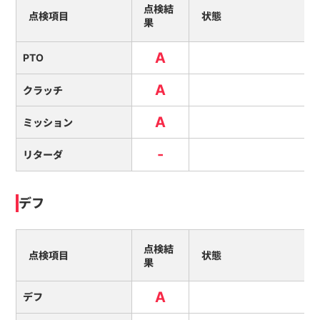
点検結
点検項目
状態
果
A
PTO
A
クラッチ
A
ミッション
-
リターダ
デフ
点検結
点検項目
状態
果
A
デフ