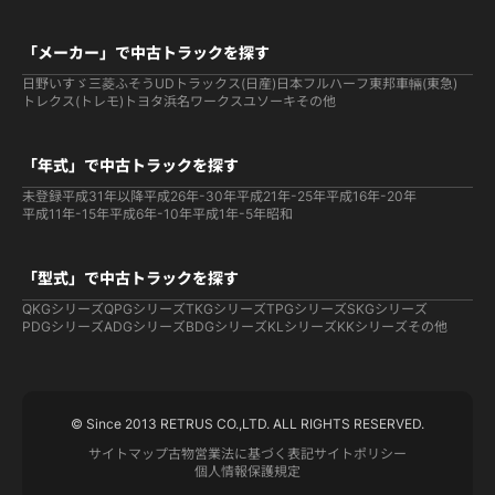
「メーカー」で中古トラックを探す
日野
いすゞ
三菱ふそう
UDトラックス(日産)
日本フルハーフ
東邦車輛(東急)
トレクス(トレモ)
トヨタ
浜名ワークス
ユソーキ
その他
「年式」で中古トラックを探す
未登録
平成31年以降
平成26年-30年
平成21年-25年
平成16年-20年
平成11年-15年
平成6年-10年
平成1年-5年
昭和
「型式」で中古トラックを探す
QKGシリーズ
QPGシリーズ
TKGシリーズ
TPGシリーズ
SKGシリーズ
PDGシリーズ
ADGシリーズ
BDGシリーズ
KLシリーズ
KKシリーズ
その他
© Since 2013 RETRUS CO.,LTD. ALL RIGHTS RESERVED.
サイトマップ
古物営業法に基づく表記
サイトポリシー
個人情報保護規定