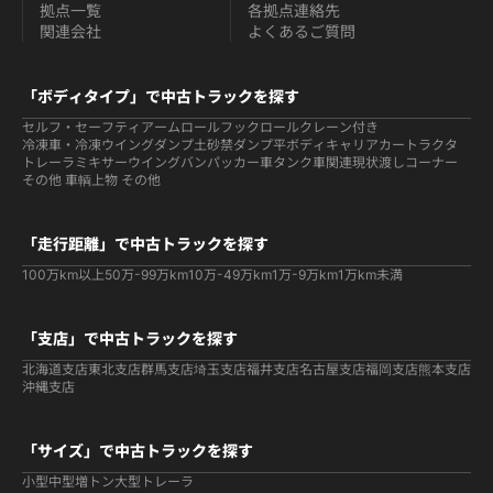
拠点一覧
各拠点連絡先
関連会社
よくあるご質問
「ボディタイプ」で中古トラックを探す
セルフ・セーフティ
アームロールフックロール
クレーン付き
冷凍車・冷凍ウイング
ダンプ
土砂禁ダンプ
平ボディ
キャリアカー
トラクタ
トレーラ
ミキサー
ウイング
バン
パッカー車
タンク車関連
現状渡しコーナー
その他 車輌
上物 その他
「走行距離」で中古トラックを探す
100万km以上
50万-99万km
10万-49万km
1万-9万km
1万km未満
「支店」で中古トラックを探す
北海道支店
東北支店
群馬支店
埼玉支店
福井支店
名古屋支店
福岡支店
熊本支店
沖縄支店
「サイズ」で中古トラックを探す
小型
中型
増トン
大型
トレーラ