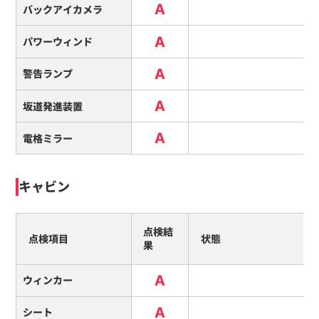
A
バックアイカメラ
A
パワーウィンド
A
警告ランプ
A
坂道発進装置
A
電格ミラー
キャビン
点検結
点検項目
状態
果
A
ウィンカー
A
シート