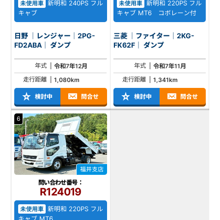
新明和 240PS フル
新明和 220PS フル
未使用車
未使用車
キャブ
キャブ MT6 コボレーン付
日野 ｜レンジャー｜2PG-
三菱 ｜ファイター｜2KG-
FD2ABA｜ ダンプ
FK62F｜ ダンプ
年式
年式
令和7年12月
令和7年11月
走行距離
走行距離
1,080km
1,341km
検討中
問合せ
検討中
問合せ
6
福井支店
問い合わせ番号：
R124019
新明和 220PS フル
未使用車
キャブ MT6