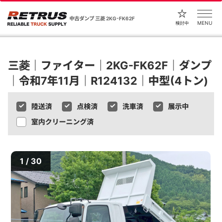
中古ダンプ 三菱 2KG-FK62F
MENU
検討中
三菱｜ファイター｜2KG-FK62F｜ダンプ
｜令和7年11月｜R124132｜中型(4トン)
陸送済
点検済
洗車済
展示中
室内クリーニング済
1 / 30