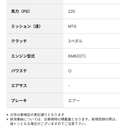
馬力（PS）
220
ミッション（速）
MT6
クラッチ
3ペダル
エンジン型式
6M60[IT]
パワステ
○
エアサス
-
ブレーキ
エアー
元号は車検証の表記通りとなります
抹消車輌については、旧車検時の積載量となります。新規登録の際は、
減トンとなる場合がございますのでご注意下さい。