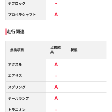
-
デフロック
A
プロペラシャフト
走行関連
点検結
点検項目
状態
果
A
アクスル
-
エアサス
A
スプリング
A
テールランプ
-
トラニオン