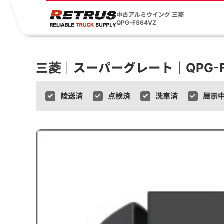
中古アルミウイング 三菱
QPG-FS64VZ
三菱｜スーパーグレート｜QPG-F
陸送済
点検済
洗車済
展示