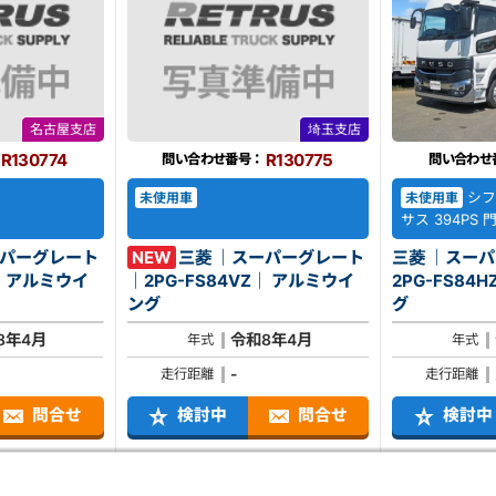
名古屋支店
埼玉支店
R130774
R130775
問い合わせ番号：
問い合わせ
シフ
未使用車
未使用車
サス 394PS
ーパーグレート
NEW
三菱 ｜スーパーグレート
三菱 ｜スー
イ
｜2PG-FS84VZ｜ アルミウイ
2PG-FS84HZ｜ アル
ング
グ
8年4月
令和8年4月
年式
年式
-
走行距離
走行距離
問合せ
検討中
問合せ
検討中