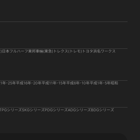
)
日本フルハーフ
東邦車輛(東急)
トレクス(トレモ)
トヨタ
浜名ワークス
1年-25年
平成16年-20年
平成11年-15年
平成6年-10年
平成1年-5年
昭和
TPGシリーズ
SKGシリーズ
PDGシリーズ
ADGシリーズ
BDGシリーズ