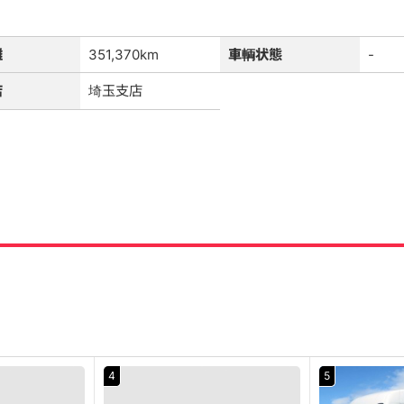
離
351,370km
車輌状態
-
店
埼玉支店
4
5