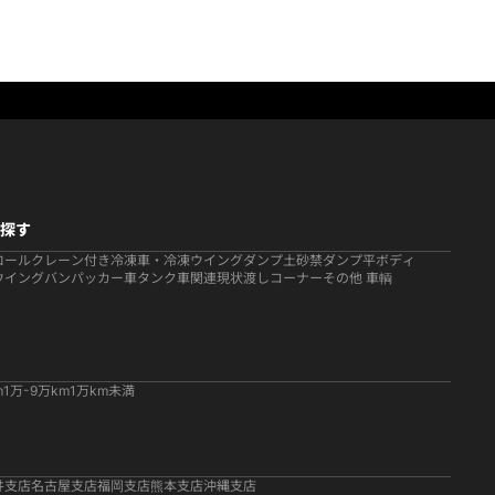
探す
ロール
クレーン付き
冷凍車・冷凍ウイング
ダンプ
土砂禁ダンプ
平ボディ
ウイング
バン
パッカー車
タンク車関連
現状渡しコーナー
その他 車輌
m
1万-9万km
1万km未満
井支店
名古屋支店
福岡支店
熊本支店
沖縄支店