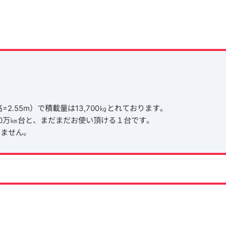
門高=2.55m）で積載量は13,700㎏とれております。
0万㎞台と、まだまだお使い頂ける１台です。
いません。