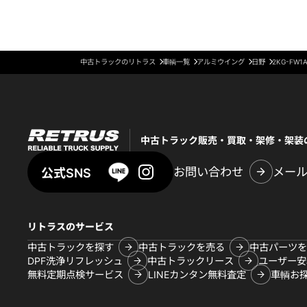
中古トラックのリトラス
車輌一覧
アルミウイング
日野
2KG-FW1
中古トラック販売・買取・架修・架装
お問い合わせ
メー
公式SNS
リトラスのサービス
中古トラックを探す
中古トラックを売る
中古パーツを
DPF洗浄リフレッシュ
中古トラックリース
ユーザー安
無料定期点検サービス
LINEカンタン無料査定
車輌お