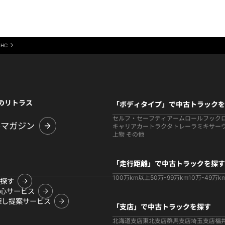
AHC
のリトラス
「ボディタイプ」で中古トラックを
セルフ・セーフティ
アームロールフック
ルマガジン
キャリアカー
トラクタ
トレーラ
ミキサー
上物 その他
「走行距離」で中古トラックを探す
100万km以上
50万-99万km
10万-49万k
探す
心サービス
探し提案サービス
「支店」で中古トラックを探す
北海道支店
東北支店
群馬支店
埼玉支店
福