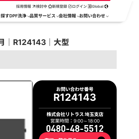
採用情報
検討中
新規登録
ログイン
Global
を探す
DPF洗浄
品質サービス
会社情報
お問い合わせ
｜R124143｜大型
お問い合わせ番号
R124143
株式会社リトラス 埼玉支店
営業時間：9:00～18:00
0480-48-5512