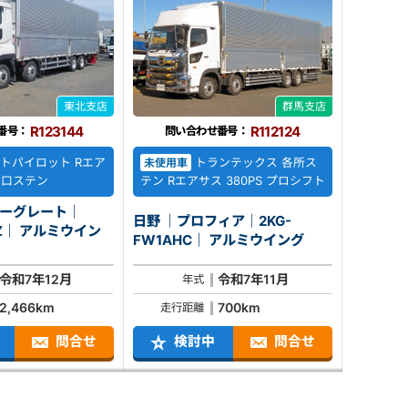
東北支店
群馬支店
R123144
R112124
番号：
問い合わせ番号：
トパイロット Rエア
トランテックス 各所ス
未使用車
 門口ステン
テン Rエアサス 380PS プロシフト
パーグレート｜
日野 ｜プロフィア｜2KG-
ミウイン
FW1AHC｜ アルミウイング
令和7年12月
令和7年11月
年式
2,466km
700km
走行距離
問合せ
検討中
問合せ