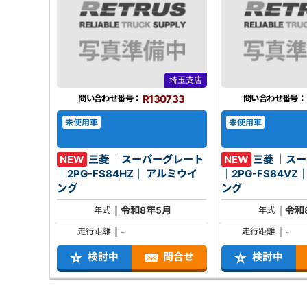
埼玉支店
R130733
問い合わせ番号：
問い合わせ番号：
未使用車
未使用車
NEW
三菱 ｜スーパーグレート
NEW
三菱 ｜ス
｜2PG-FS84HZ｜ アルミウイ
｜2PG-FS84VZ｜ アルミウ
ング
ング
令和8年5月
令和
年式
年式
-
-
走行距離
走行距離
検討中
問合せ
検討中