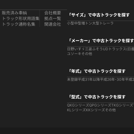
販売済み車輌
会社概要
「サイズ」で中古トラックを探す
トラック形状用語集
拠点一覧
小型
中型
増トン
大型
トレーラ
トラック通称名集
関連会社
「メーカー」で中古トラックを探す
日野
いすゞ
三菱ふそう
UDトラックス(日産
ユソーキ
その他
「年式」で中古トラックを探す
未登録
平成31年以降
平成26年-30年
平成2
「型式」で中古トラックを探す
QKGシリーズ
QPGシリーズ
TKGシリーズ
KLシリーズ
KKシリーズ
その他